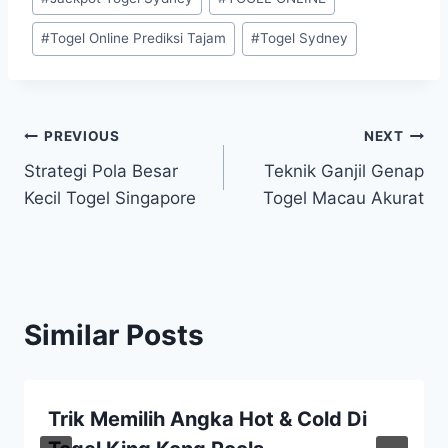
e
o
l
e
Tags:
b
d
#
Togel Online Prediksi Tajam
#
Togel Sydney
o
o
o
n
k
Post
PREVIOUS
NEXT
Strategi Pola Besar
Teknik Ganjil Genap
navigation
Kecil Togel Singapore
Togel Macau Akurat
Similar Posts
Trik Memilih Angka Hot & Cold Di