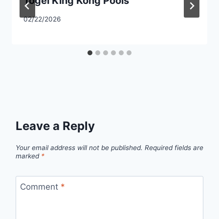
Togel King Kong Pools
02/22/2026
Leave a Reply
Your email address will not be published.
Required fields are
marked
*
Comment
*