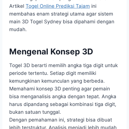
Artikel
Togel Online Prediksi Tajam
ini
membahas enam strategi utama agar sistem
main 3D Togel Sydney bisa dipahami dengan
mudah.
Mengenal Konsep 3D
Togel 3D berarti memilih angka tiga digit untuk
periode tertentu. Setiap digit memiliki
kemungkinan kemunculan yang berbeda.
Memahami konsep 3D penting agar pemain
bisa menganalisis angka dengan tepat. Angka
harus dipandang sebagai kombinasi tiga digit,
bukan satuan tunggal.
Dengan pemahaman ini, strategi bisa dibuat
lebih terstruktur. Analisis menjadi lebih mudah