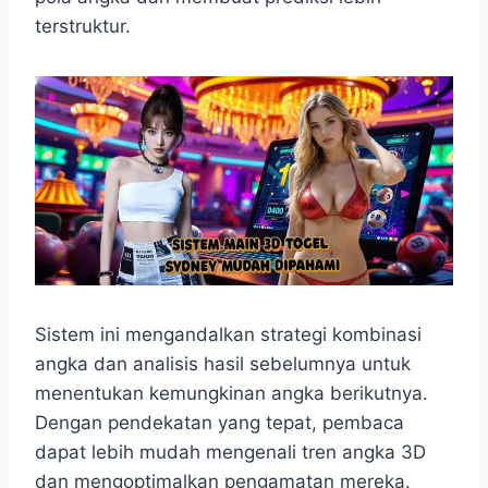
terstruktur.
Sistem ini mengandalkan strategi kombinasi
angka dan analisis hasil sebelumnya untuk
menentukan kemungkinan angka berikutnya.
Dengan pendekatan yang tepat, pembaca
dapat lebih mudah mengenali tren angka 3D
dan mengoptimalkan pengamatan mereka.