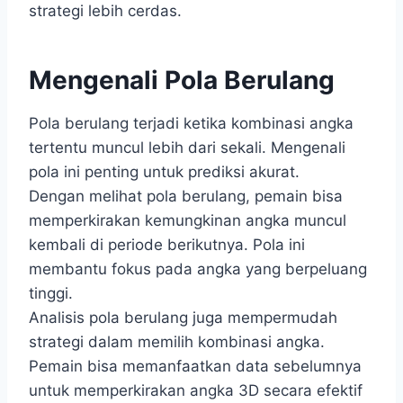
strategi lebih cerdas.
Mengenali Pola Berulang
Pola berulang terjadi ketika kombinasi angka
tertentu muncul lebih dari sekali. Mengenali
pola ini penting untuk prediksi akurat.
Dengan melihat pola berulang, pemain bisa
memperkirakan kemungkinan angka muncul
kembali di periode berikutnya. Pola ini
membantu fokus pada angka yang berpeluang
tinggi.
Analisis pola berulang juga mempermudah
strategi dalam memilih kombinasi angka.
Pemain bisa memanfaatkan data sebelumnya
untuk memperkirakan angka 3D secara efektif