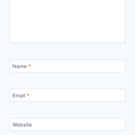
Name
*
Email
*
Website