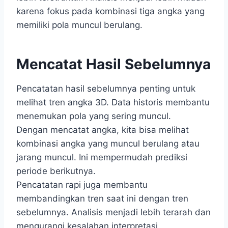
karena fokus pada kombinasi tiga angka yang
memiliki pola muncul berulang.
Mencatat Hasil Sebelumnya
Pencatatan hasil sebelumnya penting untuk
melihat tren angka 3D. Data historis membantu
menemukan pola yang sering muncul.
Dengan mencatat angka, kita bisa melihat
kombinasi angka yang muncul berulang atau
jarang muncul. Ini mempermudah prediksi
periode berikutnya.
Pencatatan rapi juga membantu
membandingkan tren saat ini dengan tren
sebelumnya. Analisis menjadi lebih terarah dan
mengurangi kesalahan interpretasi.