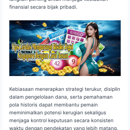
finansial secara bijak pribadi.
Kebiasaan menerapkan strategi terukur, disiplin
dalam pengelolaan dana, serta pemahaman
pola historis dapat membantu pemain
meminimalkan potensi kerugian sekaligus
menjaga kontrol keputusan secara konsisten
waktu dengan pendekatan yang lebih matang.