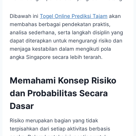
Dibawah ini
Togel Online Prediksi Tajam
akan
membahas berbagai pendekatan praktis,
analisa sederhana, serta langkah disiplin yang
dapat diterapkan untuk mengurangi risiko dan
menjaga kestabilan dalam mengikuti pola
angka Singapore secara lebih terarah.
Memahami Konsep Risiko
dan Probabilitas Secara
Dasar
Risiko merupakan bagian yang tidak
terpisahkan dari setiap aktivitas berbasis