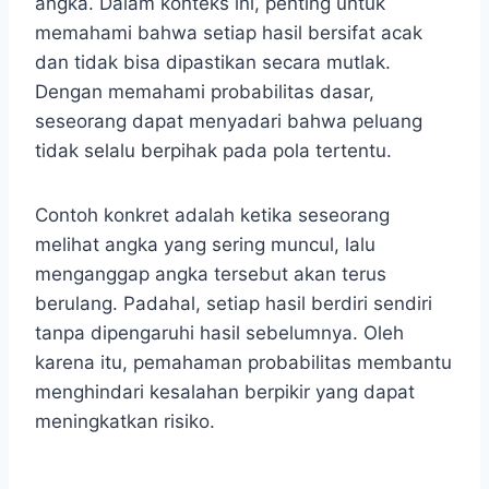
angka. Dalam konteks ini, penting untuk
memahami bahwa setiap hasil bersifat acak
dan tidak bisa dipastikan secara mutlak.
Dengan memahami probabilitas dasar,
seseorang dapat menyadari bahwa peluang
tidak selalu berpihak pada pola tertentu.
Contoh konkret adalah ketika seseorang
melihat angka yang sering muncul, lalu
menganggap angka tersebut akan terus
berulang. Padahal, setiap hasil berdiri sendiri
tanpa dipengaruhi hasil sebelumnya. Oleh
karena itu, pemahaman probabilitas membantu
menghindari kesalahan berpikir yang dapat
meningkatkan risiko.