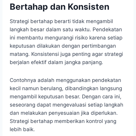
Bertahap dan Konsisten
Strategi bertahap berarti tidak mengambil
langkah besar dalam satu waktu. Pendekatan
ini membantu mengurangi risiko karena setiap
keputusan dilakukan dengan pertimbangan
matang. Konsistensi juga penting agar strategi
berjalan efektif dalam jangka panjang.
Contohnya adalah menggunakan pendekatan
kecil namun berulang, dibandingkan langsung
mengambil keputusan besar. Dengan cara ini,
seseorang dapat mengevaluasi setiap langkah
dan melakukan penyesuaian jika diperlukan.
Strategi bertahap memberikan kontrol yang
lebih baik.