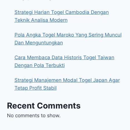
Strategi Harian Togel Cambodia Dengan
Teknik Analisa Modern
Pola Angka Togel Maroko Yang Sering Muncul
Dan Menguntungkan
Cara Membaca Data Historis Togel Taiwan
Dengan Pola Terbukti
Strategi Manajemen Modal Togel Japan Agar
Tetap Profit Stabil
Recent Comments
No comments to show.