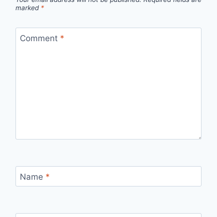
marked
*
Comment
*
Name
*