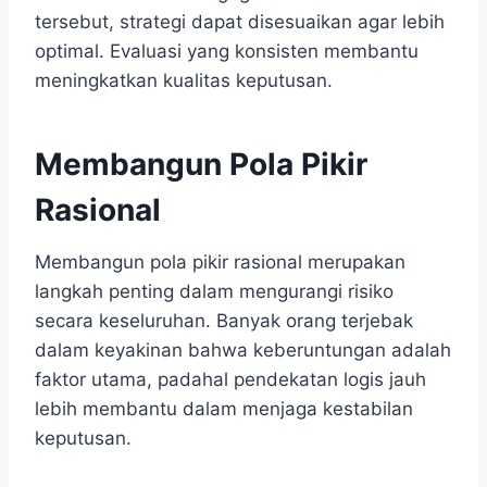
tersebut, strategi dapat disesuaikan agar lebih
optimal. Evaluasi yang konsisten membantu
meningkatkan kualitas keputusan.
Membangun Pola Pikir
Rasional
Membangun pola pikir rasional merupakan
langkah penting dalam mengurangi risiko
secara keseluruhan. Banyak orang terjebak
dalam keyakinan bahwa keberuntungan adalah
faktor utama, padahal pendekatan logis jauh
lebih membantu dalam menjaga kestabilan
keputusan.