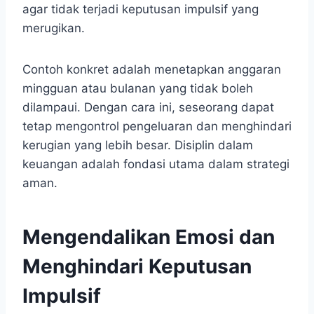
agar tidak terjadi keputusan impulsif yang
merugikan.
Contoh konkret adalah menetapkan anggaran
mingguan atau bulanan yang tidak boleh
dilampaui. Dengan cara ini, seseorang dapat
tetap mengontrol pengeluaran dan menghindari
kerugian yang lebih besar. Disiplin dalam
keuangan adalah fondasi utama dalam strategi
aman.
Mengendalikan Emosi dan
Menghindari Keputusan
Impulsif