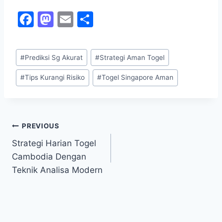
F
M
E
S
a
a
m
h
c
st
ai
ar
Post
#
Prediksi Sg Akurat
#
Strategi Aman Togel
e
o
l
e
Tags:
b
d
#
Tips Kurangi Risiko
#
Togel Singapore Aman
o
o
o
n
k
Post
PREVIOUS
Strategi Harian Togel
navigation
Cambodia Dengan
Teknik Analisa Modern