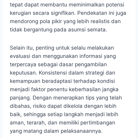
tepat dapat membantu meminimalkan potensi
kerugian secara signifikan. Pendekatan ini juga
mendorong pola pikir yang lebih realistis dan
tidak bergantung pada asumsi semata.
Selain itu, penting untuk selalu melakukan
evaluasi dan menggunakan informasi yang
terpercaya sebagai dasar pengambilan
keputusan. Konsistensi dalam strategi dan
kemampuan beradaptasi terhadap kondisi
menjadi faktor penentu keberhasilan jangka
panjang. Dengan menerapkan tips yang telah
dibahas, risiko dapat dikelola dengan lebih
baik, sehingga setiap langkah menjadi lebih
aman, terarah, dan memiliki pertimbangan
yang matang dalam pelaksanaannya.