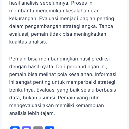
hasil analisis sebelumnya. Proses ini
membantu menemukan kesalahan dan
kekurangan. Evaluasi menjadi bagian penting
dalam pengembangan strategi angka. Tanpa
evaluasi, pemain tidak bisa meningkatkan
kualitas analisis.
Pemain bisa membandingkan hasil prediksi
dengan hasil nyata. Dari perbandingan ini,
pemain bisa melihat pola kesalahan. Informasi
ini sangat penting untuk memperbaiki strategi
berikutnya. Evaluasi yang baik selalu berbasis
data, bukan asumsi. Pemain yang rutin
mengevaluasi akan memiliki kemampuan
analisis lebih tajam.