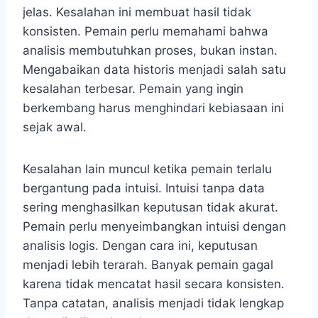
jelas. Kesalahan ini membuat hasil tidak
konsisten. Pemain perlu memahami bahwa
analisis membutuhkan proses, bukan instan.
Mengabaikan data historis menjadi salah satu
kesalahan terbesar. Pemain yang ingin
berkembang harus menghindari kebiasaan ini
sejak awal.
Kesalahan lain muncul ketika pemain terlalu
bergantung pada intuisi. Intuisi tanpa data
sering menghasilkan keputusan tidak akurat.
Pemain perlu menyeimbangkan intuisi dengan
analisis logis. Dengan cara ini, keputusan
menjadi lebih terarah. Banyak pemain gagal
karena tidak mencatat hasil secara konsisten.
Tanpa catatan, analisis menjadi tidak lengkap