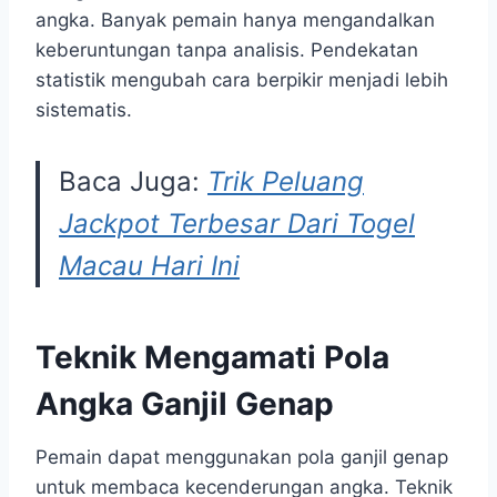
angka. Banyak pemain hanya mengandalkan
keberuntungan tanpa analisis. Pendekatan
statistik mengubah cara berpikir menjadi lebih
sistematis.
Baca Juga:
Trik Peluang
Jackpot Terbesar Dari Togel
Macau Hari Ini
Teknik Mengamati Pola
Angka Ganjil Genap
Pemain dapat menggunakan pola ganjil genap
untuk membaca kecenderungan angka. Teknik