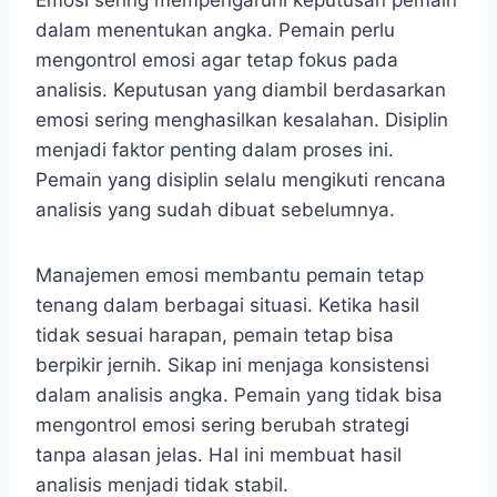
dalam menentukan angka. Pemain perlu
mengontrol emosi agar tetap fokus pada
analisis. Keputusan yang diambil berdasarkan
emosi sering menghasilkan kesalahan. Disiplin
menjadi faktor penting dalam proses ini.
Pemain yang disiplin selalu mengikuti rencana
analisis yang sudah dibuat sebelumnya.
Manajemen emosi membantu pemain tetap
tenang dalam berbagai situasi. Ketika hasil
tidak sesuai harapan, pemain tetap bisa
berpikir jernih. Sikap ini menjaga konsistensi
dalam analisis angka. Pemain yang tidak bisa
mengontrol emosi sering berubah strategi
tanpa alasan jelas. Hal ini membuat hasil
analisis menjadi tidak stabil.