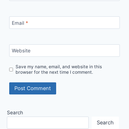
Email
*
Website
Save my name, email, and website in this
browser for the next time I comment.
Search
Search