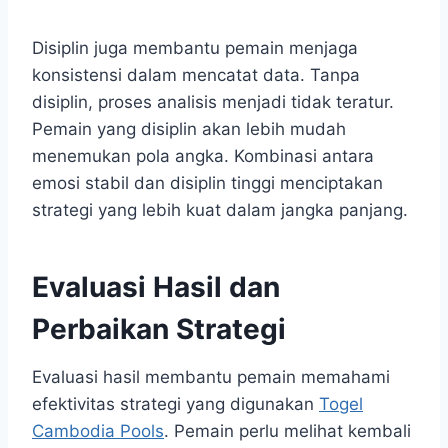
Disiplin juga membantu pemain menjaga
konsistensi dalam mencatat data. Tanpa
disiplin, proses analisis menjadi tidak teratur.
Pemain yang disiplin akan lebih mudah
menemukan pola angka. Kombinasi antara
emosi stabil dan disiplin tinggi menciptakan
strategi yang lebih kuat dalam jangka panjang.
Evaluasi Hasil dan
Perbaikan Strategi
Evaluasi hasil membantu pemain memahami
efektivitas strategi yang digunakan
Togel
Cambodia Pools
. Pemain perlu melihat kembali