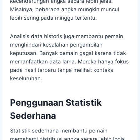
kecenderungan angka secara lebih jelas.
Misalnya, beberapa angka mungkin muncul
lebih sering pada minggu tertentu.
Analisis data historis juga membantu pemain
menghindari kesalahan pengambilan
keputusan. Banyak pemain gagal karena tidak
memanfaatkan data lama. Mereka hanya fokus
pada hasil terbaru tanpa melihat konteks
keseluruhan.
Penggunaan Statistik
Sederhana
Statistik sederhana membantu pemain
memahami distribusi angka secara lebih logis.