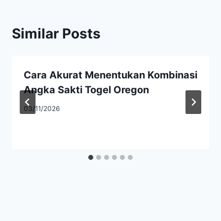
Similar Posts
Cara Akurat Menentukan Kombinasi
Angka Sakti Togel Oregon
03/11/2026