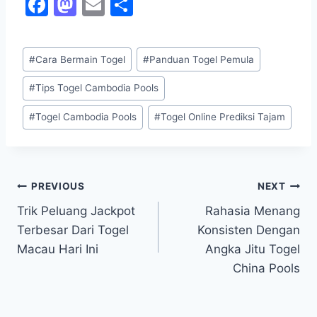
F
M
E
S
a
a
m
h
c
st
ai
ar
Post
#
Cara Bermain Togel
#
Panduan Togel Pemula
e
o
l
e
Tags:
b
d
#
Tips Togel Cambodia Pools
o
o
#
Togel Cambodia Pools
#
Togel Online Prediksi Tajam
o
n
k
Post
PREVIOUS
NEXT
Trik Peluang Jackpot
Rahasia Menang
navigation
Terbesar Dari Togel
Konsisten Dengan
Macau Hari Ini
Angka Jitu Togel
China Pools