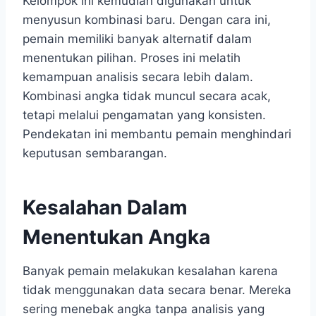
Kelompok ini kemudian digunakan untuk
menyusun kombinasi baru. Dengan cara ini,
pemain memiliki banyak alternatif dalam
menentukan pilihan. Proses ini melatih
kemampuan analisis secara lebih dalam.
Kombinasi angka tidak muncul secara acak,
tetapi melalui pengamatan yang konsisten.
Pendekatan ini membantu pemain menghindari
keputusan sembarangan.
Kesalahan Dalam
Menentukan Angka
Banyak pemain melakukan kesalahan karena
tidak menggunakan data secara benar. Mereka
sering menebak angka tanpa analisis yang