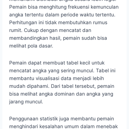
Pemain bisa menghitung frekuensi kemunculan
angka tertentu dalam periode waktu tertentu.
Perhitungan ini tidak membutuhkan rumus
rumit. Cukup dengan mencatat dan
membandingkan hasil, pemain sudah bisa
melihat pola dasar.
Pemain dapat membuat tabel kecil untuk
mencatat angka yang sering muncul. Tabel ini
membantu visualisasi data menjadi lebih
mudah dipahami. Dari tabel tersebut, pemain
bisa melihat angka dominan dan angka yang
jarang muncul.
Penggunaan statistik juga membantu pemain
menghindari kesalahan umum dalam menebak