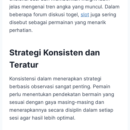
jelas mengenai tren angka yang muncul. Dalam
beberapa forum diskusi togel,
slot
juga sering
disebut sebagai permainan yang menarik
perhatian.
Strategi Konsisten dan
Teratur
Konsistensi dalam menerapkan strategi
berbasis observasi sangat penting. Pemain
perlu menentukan pendekatan bermain yang
sesuai dengan gaya masing-masing dan
menerapkannya secara disiplin dalam setiap
sesi agar hasil lebih optimal.