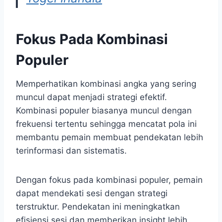
Fokus Pada Kombinasi
Populer
Memperhatikan kombinasi angka yang sering
muncul dapat menjadi strategi efektif.
Kombinasi populer biasanya muncul dengan
frekuensi tertentu sehingga mencatat pola ini
membantu pemain membuat pendekatan lebih
terinformasi dan sistematis.
Dengan fokus pada kombinasi populer, pemain
dapat mendekati sesi dengan strategi
terstruktur. Pendekatan ini meningkatkan
efisiensi sesi dan memberikan insight lebih