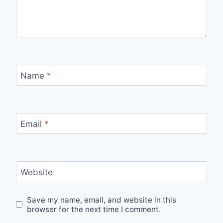
Name
*
Email
*
Website
Save my name, email, and website in this
browser for the next time I comment.