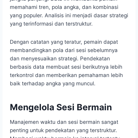
memahami tren, pola angka, dan kombinasi
yang populer. Analisis ini menjadi dasar strategi
yang terinformasi dan terstruktur.
Dengan catatan yang teratur, pemain dapat
membandingkan pola dari sesi sebelumnya
dan menyesuaikan strategi. Pendekatan
berbasis data membuat sesi berikutnya lebih
terkontrol dan memberikan pemahaman lebih
baik terhadap angka yang muncul.
Mengelola Sesi Bermain
Manajemen waktu dan sesi bermain sangat
penting untuk pendekatan yang terstruktur.