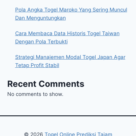
Pola Angka Togel Maroko Yang Sering Muncul
Dan Menguntungkan
Cara Membaca Data Historis Togel Taiwan
Dengan Pola Terbukti
Strategi Manajemen Modal Togel Japan Agar
Tetap Profit Stabil
Recent Comments
No comments to show.
© 2026
Togel Online Prediksi Tajam