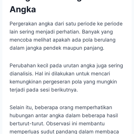
Angka
Pergerakan angka dari satu periode ke periode
lain sering menjadi perhatian. Banyak yang
mencoba melihat apakah ada pola berulang
dalam jangka pendek maupun panjang.
Perubahan kecil pada urutan angka juga sering
dianalisis. Hal ini dilakukan untuk mencari
kemungkinan pergeseran pola yang mungkin
terjadi pada sesi berikutnya.
Selain itu, beberapa orang memperhatikan
hubungan antar angka dalam beberapa hasil
berturut-turut. Observasi ini membantu
memperluas sudut pandang dalam membaca