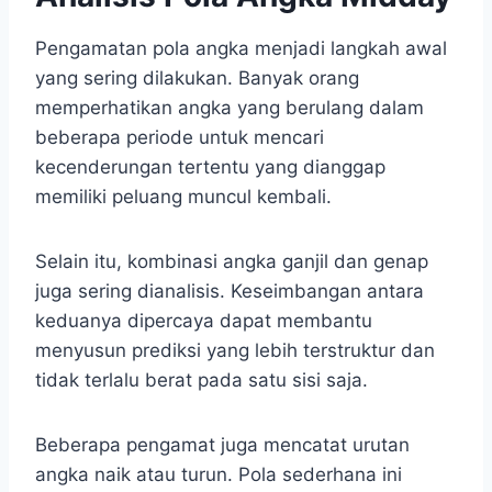
Pengamatan pola angka menjadi langkah awal
yang sering dilakukan. Banyak orang
memperhatikan angka yang berulang dalam
beberapa periode untuk mencari
kecenderungan tertentu yang dianggap
memiliki peluang muncul kembali.
Selain itu, kombinasi angka ganjil dan genap
juga sering dianalisis. Keseimbangan antara
keduanya dipercaya dapat membantu
menyusun prediksi yang lebih terstruktur dan
tidak terlalu berat pada satu sisi saja.
Beberapa pengamat juga mencatat urutan
angka naik atau turun. Pola sederhana ini