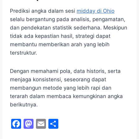
Prediksi angka dalam sesi
midday di Ohio
selalu bergantung pada analisis, pengamatan,
dan pendekatan statistik sederhana. Meskipun
tidak ada kepastian hasil, strategi dapat
membantu memberikan arah yang lebih
terstruktur.
Dengan memahami pola, data historis, serta
menjaga konsistensi, seseorang dapat
membangun metode yang lebih rapi dan
terarah dalam membaca kemungkinan angka
berikutnya.
F
M
E
S
a
a
m
h