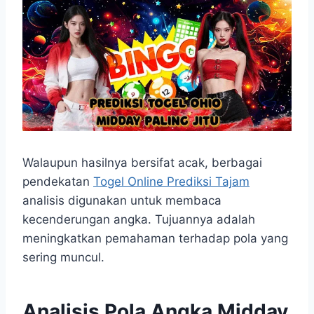
Walaupun hasilnya bersifat acak, berbagai
pendekatan
Togel Online Prediksi Tajam
analisis digunakan untuk membaca
kecenderungan angka. Tujuannya adalah
meningkatkan pemahaman terhadap pola yang
sering muncul.
Analisis Pola Angka Midday