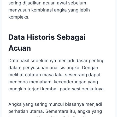
sering dijadikan acuan awal sebelum
menyusun kombinasi angka yang lebih
kompleks.
Data Historis Sebagai
Acuan
Data hasil sebelumnya menjadi dasar penting
dalam penyusunan analisis angka. Dengan
melihat catatan masa lalu, seseorang dapat
mencoba memahami kecenderungan yang
mungkin terjadi kembali pada sesi berikutnya.
Angka yang sering muncul biasanya menjadi
perhatian utama. Sementara itu, angka yang