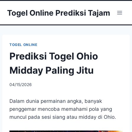
Skip
Togel Online Prediksi Tajam
to
content
TOGEL ONLINE
Prediksi Togel Ohio
Midday Paling Jitu
04/15/2026
Dalam dunia permainan angka, banyak
penggemar mencoba memahami pola yang
muncul pada sesi siang atau midday di Ohio.