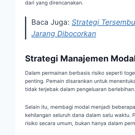
dari yang direncanakan.
Baca Juga:
Strategi Tersembu
Jarang Dibocorkan
Strategi Manajemen Modal
Dalam permainan berbasis risiko seperti tog
penting. Pemain disarankan untuk menentuk
tidak terjebak dalam pengeluaran berlebihan
Selain itu, membagi modal menjadi beberapa
kehilangan seluruh dana dalam satu waktu. 
risiko secara umum, bukan hanya dalam per