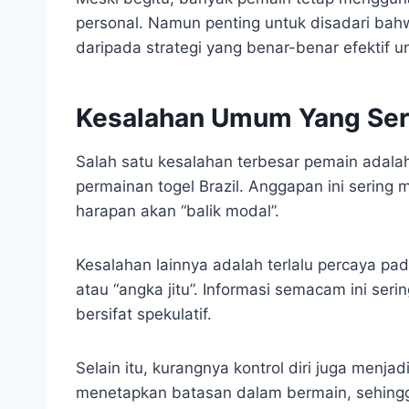
personal. Namun penting untuk disadari bahwa
daripada strategi yang benar-benar efektif 
Kesalahan Umum Yang Ser
Salah satu kesalahan terbesar pemain adal
permainan togel Brazil. Anggapan ini serin
harapan akan “balik modal”.
Kesalahan lainnya adalah terlalu percaya pa
atau “angka jitu”. Informasi semacam ini seri
bersifat spekulatif.
Selain itu, kurangnya kontrol diri juga men
menetapkan batasan dalam bermain, sehingga