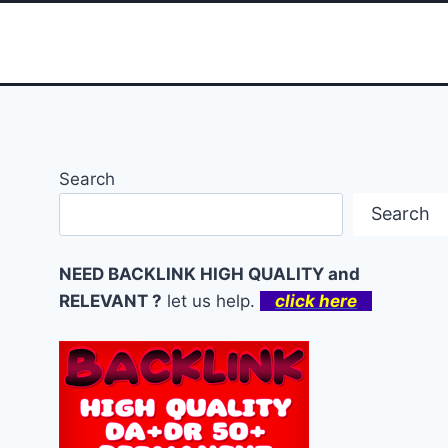
Search
Search
NEED BACKLINK HIGH QUALITY and
RELEVANT ?
let us help.
click here