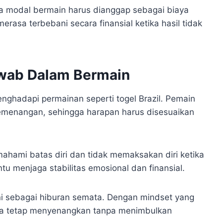
 modal bermain harus dianggap sebagai biaya
erasa terbebani secara finansial ketika hasil tidak
wab Dalam Bermain
nghadapi permainan seperti togel Brazil. Pemain
emenangan, sehingga harapan harus disesuaikan
hami batas diri dan tidak memaksakan diri ketika
u menjaga stabilitas emosional dan finansial.
 ini sebagai hiburan semata. Dengan mindset yang
a tetap menyenangkan tanpa menimbulkan