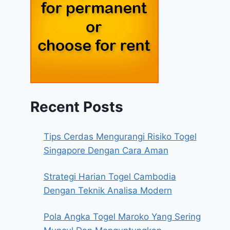
Recent Posts
Tips Cerdas Mengurangi Risiko Togel
Singapore Dengan Cara Aman
Strategi Harian Togel Cambodia
Dengan Teknik Analisa Modern
Pola Angka Togel Maroko Yang Sering