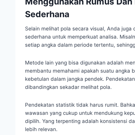
Menggunakan Rumus Dan P
Sederhana
Selain melihat pola secara visual, Anda jug
sederhana untuk memperkuat analisa. Misal
setiap angka dalam periode tertentu, sehing
Metode lain yang bisa digunakan adalah menca
membantu memahami apakah suatu angka be
kebetulan dalam jangka pendek. Pendekatan 
dibandingkan sekadar melihat pola.
Pendekatan statistik tidak harus rumit. Ba
wawasan yang cukup untuk mendukung kepu
dipilih. Yang terpenting adalah konsistensi
lebih relevan.