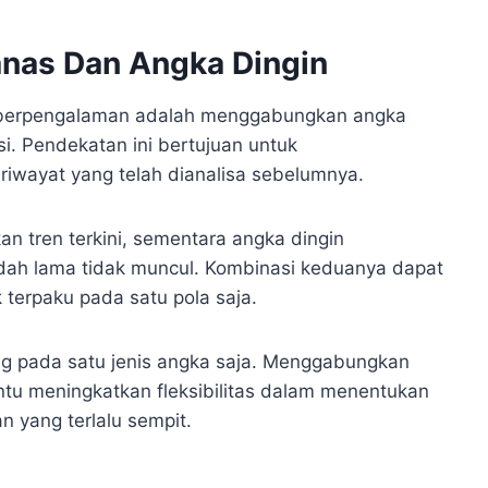
as Dan Angka Dingin
n berpengalaman adalah menggabungkan angka
i. Pendekatan ini bertujuan untuk
iwayat yang telah dianalisa sebelumnya.
 tren terkini, sementara angka dingin
ah lama tidak muncul. Kombinasi keduanya dapat
k terpaku pada satu pola saja.
ung pada satu jenis angka saja. Menggabungkan
tu meningkatkan fleksibilitas dalam menentukan
n yang terlalu sempit.