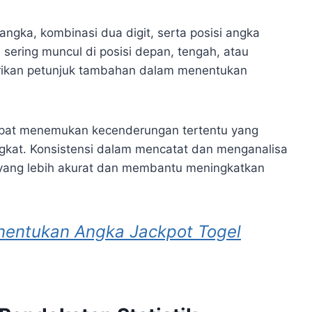
angka, kombinasi dua digit, serta posisi angka
 sering muncul di posisi depan, tengah, atau
erikan petunjuk tambahan dalam menentukan
apat menemukan kecenderungan tertentu yang
ngkat. Konsistensi dalam mencatat dan menganalisa
yang lebih akurat dan membantu meningkatkan
nentukan Angka Jackpot Togel