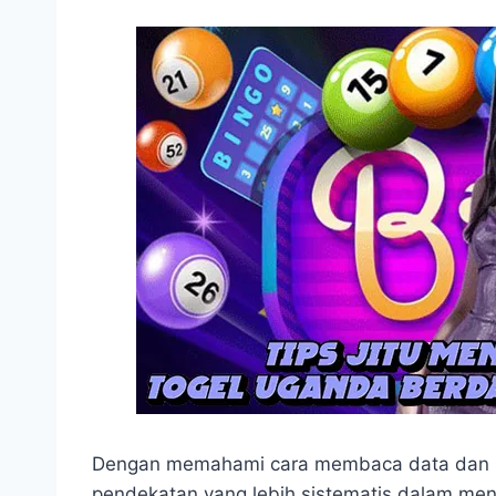
Dengan memahami cara membaca data dan men
pendekatan yang lebih sistematis dalam me