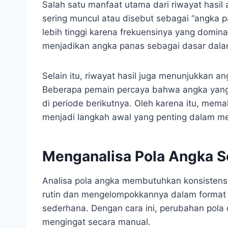
Salah satu manfaat utama dari riwayat hasi
sering muncul atau disebut sebagai “angka p
lebih tinggi karena frekuensinya yang domin
menjadikan angka panas sebagai dasar dal
Selain itu, riwayat hasil juga menunjukkan an
Beberapa pemain percaya bahwa angka yang l
di periode berikutnya. Oleh karena itu, me
menjadi langkah awal yang penting dalam m
Menganalisa Pola Angka S
Analisa pola angka membutuhkan konsistensi 
rutin dan mengelompokkannya dalam format y
sederhana. Dengan cara ini, perubahan pola d
mengingat secara manual.