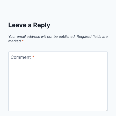
Leave a Reply
Your email address will not be published.
Required fields are
marked
*
Comment
*