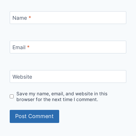
Name
*
Email
*
Website
Save my name, email, and website in this
browser for the next time I comment.