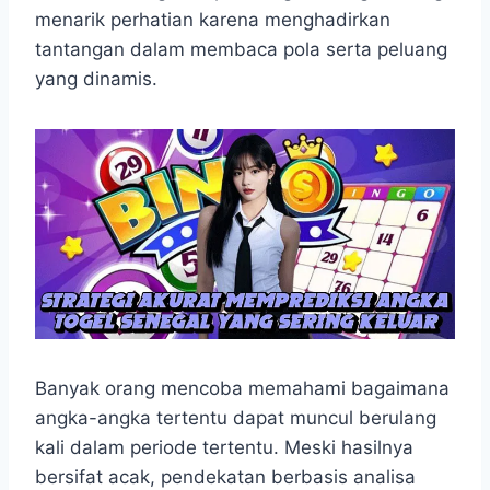
menarik perhatian karena menghadirkan
tantangan dalam membaca pola serta peluang
yang dinamis.
Banyak orang mencoba memahami bagaimana
angka-angka tertentu dapat muncul berulang
kali dalam periode tertentu. Meski hasilnya
bersifat acak, pendekatan berbasis analisa