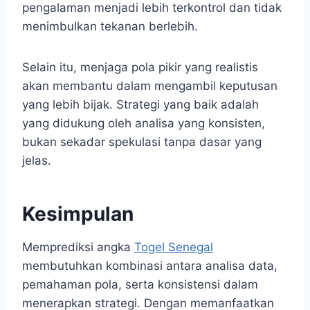
pengalaman menjadi lebih terkontrol dan tidak
menimbulkan tekanan berlebih.
Selain itu, menjaga pola pikir yang realistis
akan membantu dalam mengambil keputusan
yang lebih bijak. Strategi yang baik adalah
yang didukung oleh analisa yang konsisten,
bukan sekadar spekulasi tanpa dasar yang
jelas.
Kesimpulan
Memprediksi angka
Togel Senegal
membutuhkan kombinasi antara analisa data,
pemahaman pola, serta konsistensi dalam
menerapkan strategi. Dengan memanfaatkan