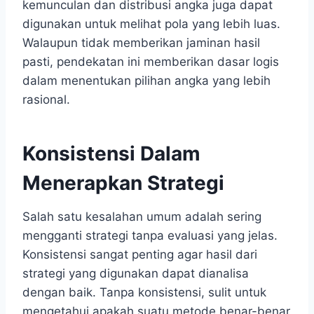
kemunculan dan distribusi angka juga dapat
digunakan untuk melihat pola yang lebih luas.
Walaupun tidak memberikan jaminan hasil
pasti, pendekatan ini memberikan dasar logis
dalam menentukan pilihan angka yang lebih
rasional.
Konsistensi Dalam
Menerapkan Strategi
Salah satu kesalahan umum adalah sering
mengganti strategi tanpa evaluasi yang jelas.
Konsistensi sangat penting agar hasil dari
strategi yang digunakan dapat dianalisa
dengan baik. Tanpa konsistensi, sulit untuk
mengetahui apakah suatu metode benar-benar