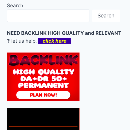
Search
Search
NEED BACKLINK HIGH QUALITY and RELEVANT
?
let us help.
click here