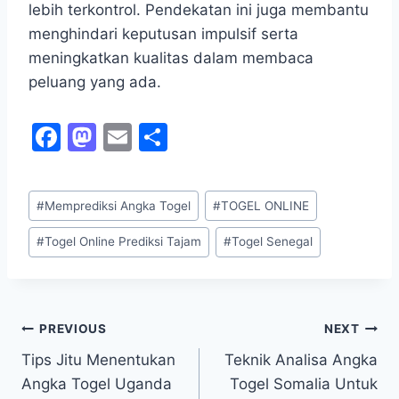
lebih terkontrol. Pendekatan ini juga membantu
menghindari keputusan impulsif serta
meningkatkan kualitas dalam membaca
peluang yang ada.
F
M
E
S
a
a
m
h
c
st
ai
ar
Post
#
Memprediksi Angka Togel
#
TOGEL ONLINE
e
o
l
e
Tags:
b
d
#
Togel Online Prediksi Tajam
#
Togel Senegal
o
o
o
n
k
Post
PREVIOUS
NEXT
Tips Jitu Menentukan
Teknik Analisa Angka
navigation
Angka Togel Uganda
Togel Somalia Untuk