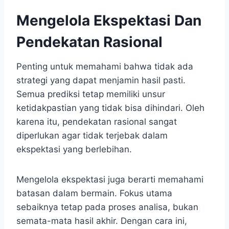
Mengelola Ekspektasi Dan
Pendekatan Rasional
Penting untuk memahami bahwa tidak ada
strategi yang dapat menjamin hasil pasti.
Semua prediksi tetap memiliki unsur
ketidakpastian yang tidak bisa dihindari. Oleh
karena itu, pendekatan rasional sangat
diperlukan agar tidak terjebak dalam
ekspektasi yang berlebihan.
Mengelola ekspektasi juga berarti memahami
batasan dalam bermain. Fokus utama
sebaiknya tetap pada proses analisa, bukan
semata-mata hasil akhir. Dengan cara ini,