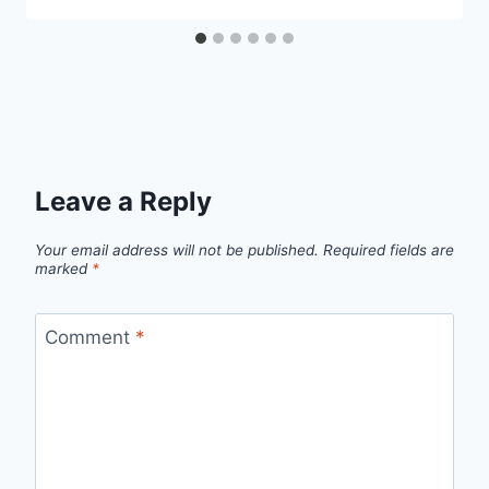
Leave a Reply
Your email address will not be published.
Required fields are
marked
*
Comment
*