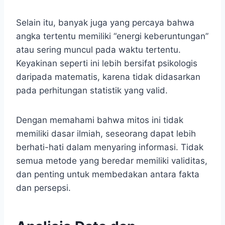
Selain itu, banyak juga yang percaya bahwa
angka tertentu memiliki “energi keberuntungan”
atau sering muncul pada waktu tertentu.
Keyakinan seperti ini lebih bersifat psikologis
daripada matematis, karena tidak didasarkan
pada perhitungan statistik yang valid.
Dengan memahami bahwa mitos ini tidak
memiliki dasar ilmiah, seseorang dapat lebih
berhati-hati dalam menyaring informasi. Tidak
semua metode yang beredar memiliki validitas,
dan penting untuk membedakan antara fakta
dan persepsi.