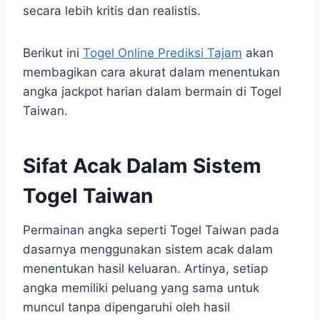
secara lebih kritis dan realistis.
Berikut ini
Togel Online Prediksi Tajam
akan
membagikan cara akurat dalam menentukan
angka jackpot harian dalam bermain di Togel
Taiwan.
Sifat Acak Dalam Sistem
Togel Taiwan
Permainan angka seperti Togel Taiwan pada
dasarnya menggunakan sistem acak dalam
menentukan hasil keluaran. Artinya, setiap
angka memiliki peluang yang sama untuk
muncul tanpa dipengaruhi oleh hasil