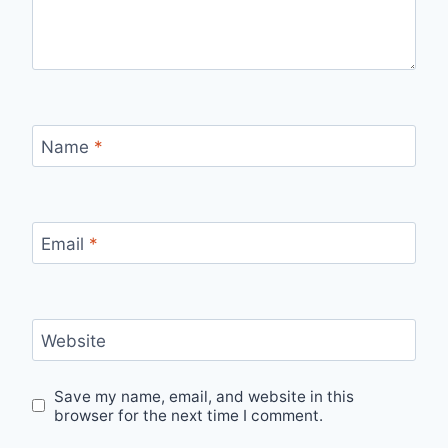
Name
*
Email
*
Website
Save my name, email, and website in this
browser for the next time I comment.