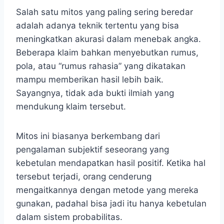
Salah satu mitos yang paling sering beredar
adalah adanya teknik tertentu yang bisa
meningkatkan akurasi dalam menebak angka.
Beberapa klaim bahkan menyebutkan rumus,
pola, atau “rumus rahasia” yang dikatakan
mampu memberikan hasil lebih baik.
Sayangnya, tidak ada bukti ilmiah yang
mendukung klaim tersebut.
Mitos ini biasanya berkembang dari
pengalaman subjektif seseorang yang
kebetulan mendapatkan hasil positif. Ketika hal
tersebut terjadi, orang cenderung
mengaitkannya dengan metode yang mereka
gunakan, padahal bisa jadi itu hanya kebetulan
dalam sistem probabilitas.