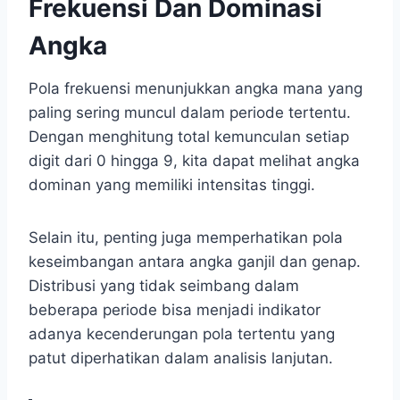
Frekuensi Dan Dominasi
Angka
Pola frekuensi menunjukkan angka mana yang
paling sering muncul dalam periode tertentu.
Dengan menghitung total kemunculan setiap
digit dari 0 hingga 9, kita dapat melihat angka
dominan yang memiliki intensitas tinggi.
Selain itu, penting juga memperhatikan pola
keseimbangan antara angka ganjil dan genap.
Distribusi yang tidak seimbang dalam
beberapa periode bisa menjadi indikator
adanya kecenderungan pola tertentu yang
patut diperhatikan dalam analisis lanjutan.