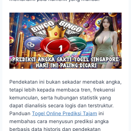
Pendekatan ini bukan sekadar menebak angka,
tetapi lebih kepada membaca tren, frekuensi
kemunculan, serta hubungan statistik yang
dapat dianalisis secara logis dan terstruktur.
Panduan
Togel Online Prediksi Tajam
ini
membahas cara menyusun prediksi angka
berbasis data historis dan pendekatan