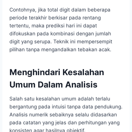
Contohnya, jika total digit dalam beberapa
periode terakhir berkisar pada rentang
tertentu, maka prediksi hari ini dapat
difokuskan pada kombinasi dengan jumlah
digit yang serupa. Teknik ini mempersempit
pilihan tanpa mengandalkan tebakan acak.
Menghindari Kesalahan
Umum Dalam Analisis
Salah satu kesalahan umum adalah terlalu
bergantung pada intuisi tanpa data pendukung.
Analisis numerik sebaiknya selalu didasarkan
pada catatan yang jelas dan perhitungan yang
konsisten agar hasilnya objektif.