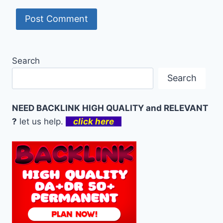
Search
Search
NEED BACKLINK HIGH QUALITY and RELEVANT
?
let us help.
click here