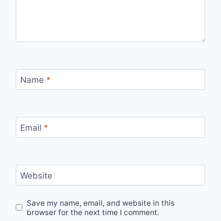
Name
*
Email
*
Website
Save my name, email, and website in this
browser for the next time I comment.