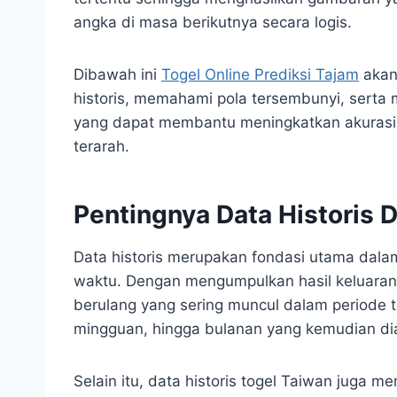
angka di masa berikutnya secara logis.
Dibawah ini
Togel Online Prediksi Tajam
akan
historis, memahami pola tersembunyi, serta 
yang dapat membantu meningkatkan akurasi
terarah.
Pentingnya Data Historis 
Data historis merupakan fondasi utama dal
waktu. Dengan mengumpulkan hasil keluaran
berulang yang sering muncul dalam periode t
mingguan, hingga bulanan yang kemudian di
Selain itu, data historis togel Taiwan juga 