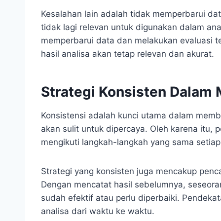
Kesalahan lain adalah tidak memperbarui dat
tidak lagi relevan untuk digunakan dalam anal
memperbarui data dan melakukan evaluasi te
hasil analisa akan tetap relevan dan akurat.
Strategi Konsisten Dalam
Konsistensi adalah kunci utama dalam membaca
akan sulit untuk dipercaya. Oleh karena itu,
mengikuti langkah-langkah yang sama setiap 
Strategi yang konsisten juga mencakup pencat
Dengan mencatat hasil sebelumnya, seseora
sudah efektif atau perlu diperbaiki. Pendek
analisa dari waktu ke waktu.