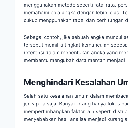
menggunakan metode seperti rata-rata, perse
memahami pola angka dengan lebih jelas. Tek
cukup menggunakan tabel dan perhitungan d
Sebagai contoh, jika sebuah angka muncul s
tersebut memiliki tingkat kemunculan sebesa
referensi dalam menentukan angka yang memil
membantu mengubah data mentah menjadi in
Menghindari Kesalahan U
Salah satu kesalahan umum dalam membaca da
jenis pola saja. Banyak orang hanya fokus p
mempertimbangkan faktor lain seperti distrib
menyebabkan hasil analisa menjadi kurang a