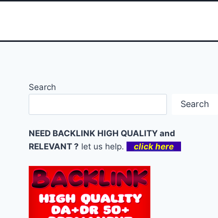
Search
Search
NEED BACKLINK HIGH QUALITY and
RELEVANT ?
let us help.
click here