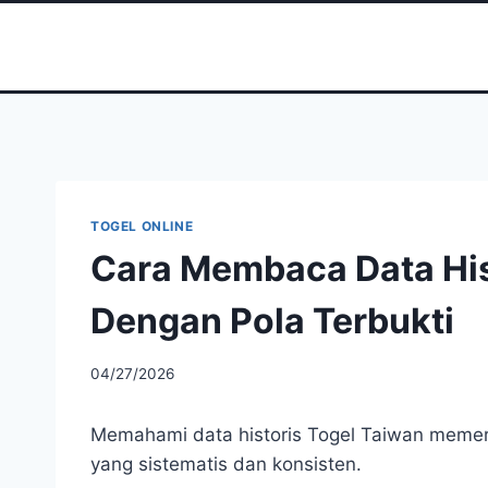
Skip
to
content
TOGEL ONLINE
Cara Membaca Data His
Dengan Pola Terbukti
04/27/2026
Memahami data historis Togel Taiwan memerl
yang sistematis dan konsisten.