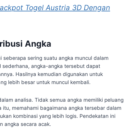
ackpot Togel Austria 3D Dengan
tribusi Angka
ui seberapa sering suatu angka muncul dalam
l sederhana, angka-angka tersebut dapat
annya. Hasilnya kemudian digunakan untuk
g lebih besar untuk muncul kembali.
 dalam analisa. Tidak semua angka memiliki peluang
na itu, memahami bagaimana angka tersebar dalam
kan kombinasi yang lebih logis. Pendekatan ini
an angka secara acak.