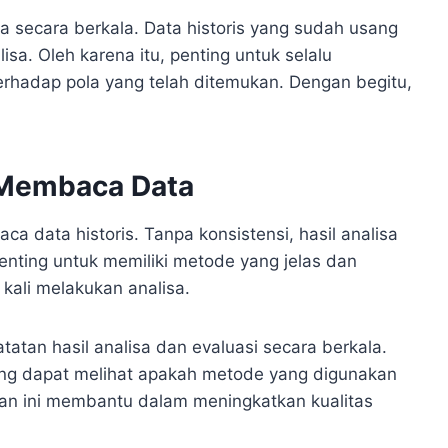
a secara berkala. Data historis yang sudah usang
isa. Oleh karena itu, penting untuk selalu
rhadap pola yang telah ditemukan. Dengan begitu,
 Membaca Data
 data historis. Tanpa konsistensi, hasil analisa
 penting untuk memiliki metode yang jelas dan
kali melakukan analisa.
atan hasil analisa dan evaluasi secara berkala.
ng dapat melihat apakah metode yang digunakan
atan ini membantu dalam meningkatkan kualitas