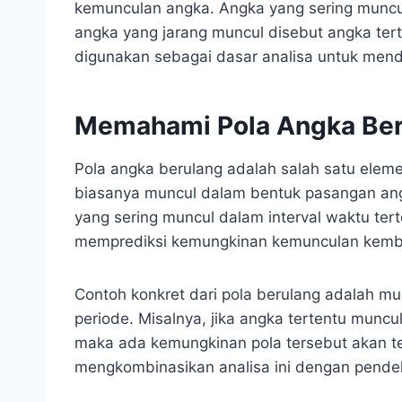
kemunculan angka. Angka yang sering muncu
angka yang jarang muncul disebut angka ter
digunakan sebagai dasar analisa untuk men
Memahami Pola Angka Ber
Pola angka berulang adalah salah satu eleme
biasanya muncul dalam bentuk pasangan ang
yang sering muncul dalam interval waktu ter
memprediksi kemungkinan kemunculan kemba
Contoh konkret dari pola berulang adalah m
periode. Misalnya, jika angka tertentu muncu
maka ada kemungkinan pola tersebut akan te
mengkombinasikan analisa ini dengan pendeka