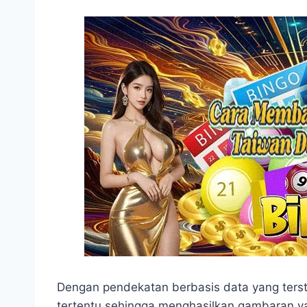
Dengan pendekatan berbasis data yang terstr
tertentu sehingga menghasilkan gambaran ya