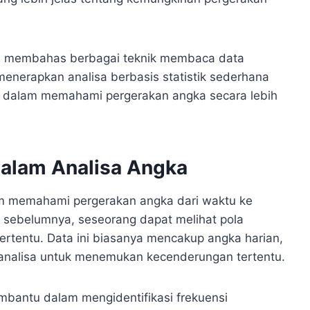
 membahas berbagai teknik membaca data
menerapkan analisa berbasis statistik sederhana
 dalam memahami pergerakan angka secara lebih
Dalam Analisa Angka
am memahami pergerakan angka dari waktu ke
 sebelumnya, seseorang dapat melihat pola
ertentu. Data ini biasanya mencakup angka harian,
analisa untuk menemukan kecenderungan tertentu.
membantu dalam mengidentifikasi frekuensi