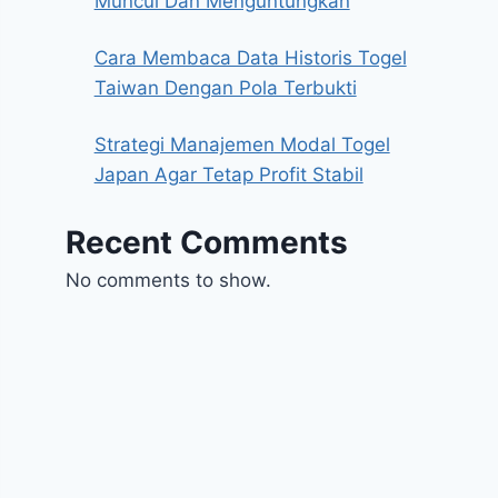
Muncul Dan Menguntungkan
Cara Membaca Data Historis Togel
Taiwan Dengan Pola Terbukti
Strategi Manajemen Modal Togel
Japan Agar Tetap Profit Stabil
Recent Comments
No comments to show.