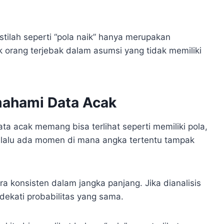
istilah seperti “pola naik” hanya merupakan
ak orang terjebak dalam asumsi yang tidak memiliki
mahami Data Acak
 acak memang bisa terlihat seperti memiliki pola,
selalu ada momen di mana angka tertentu tampak
a konsisten dalam jangka panjang. Jika dianalisis
ekati probabilitas yang sama.