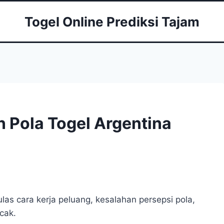
Togel Online Prediksi Tajam
Pola Togel Argentina
las cara kerja peluang, kesalahan persepsi pola,
cak.