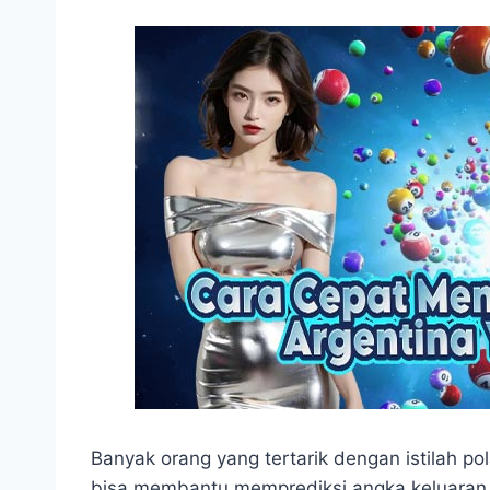
Banyak orang yang tertarik dengan istilah po
bisa membantu memprediksi angka keluaran ber