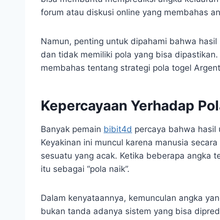
forum atau diskusi online yang membahas a
Namun, penting untuk dipahami bahwa hasil u
dan tidak memiliki pola yang bisa dipastikan. 
membahas tentang strategi pola togel Argent
Kepercayaan Yerhadap Po
Banyak pemain
bibit4d
percaya bahwa hasil u
Keyakinan ini muncul karena manusia secara
sesuatu yang acak. Ketika beberapa angka t
itu sebagai “pola naik”.
Dalam kenyataannya, kemunculan angka yang 
bukan tanda adanya sistem yang bisa dipre