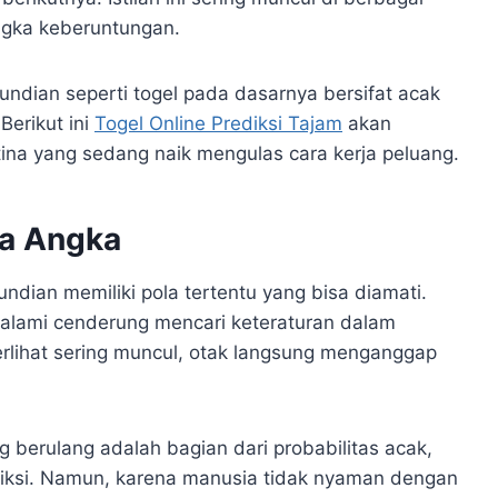
ngka keberuntungan.
ndian seperti togel pada dasarnya bersifat acak
Berikut ini
Togel Online Prediksi Tajam
akan
ina yang sedang naik mengulas cara kerja peluang.
la Angka
ndian memiliki pola tertentu yang bisa diamati.
 alami cenderung mencari keteraturan dalam
erlihat sering muncul, otak langsung menganggap
berulang adalah bagian dari probabilitas acak,
diksi. Namun, karena manusia tidak nyaman dengan