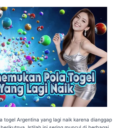
la togel Argentina yang lagi naik karena dianggap
ikutnya. Istilah ini sering muncul di berbagai