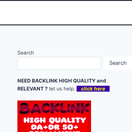
Search
Search
NEED BACKLINK HIGH QUALITY and
RELEVANT ?
let us help.
click here