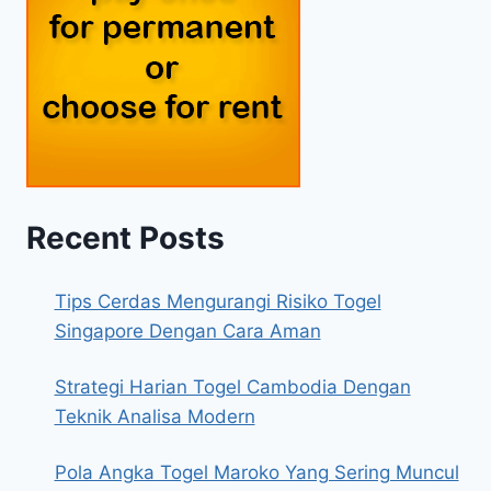
Recent Posts
Tips Cerdas Mengurangi Risiko Togel
Singapore Dengan Cara Aman
Strategi Harian Togel Cambodia Dengan
Teknik Analisa Modern
Pola Angka Togel Maroko Yang Sering Muncul