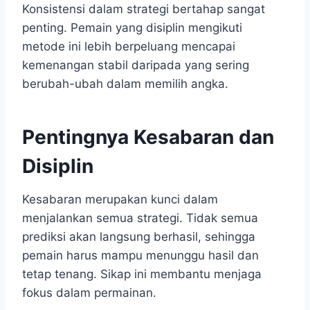
Konsistensi dalam strategi bertahap sangat
penting. Pemain yang disiplin mengikuti
metode ini lebih berpeluang mencapai
kemenangan stabil daripada yang sering
berubah-ubah dalam memilih angka.
Pentingnya Kesabaran dan
Disiplin
Kesabaran merupakan kunci dalam
menjalankan semua strategi. Tidak semua
prediksi akan langsung berhasil, sehingga
pemain harus mampu menunggu hasil dan
tetap tenang. Sikap ini membantu menjaga
fokus dalam permainan.