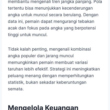
membantu mengenali tren jangka panjang. Pola
tertentu bisa menunjukkan kecenderungan
angka untuk muncul secara berulang. Dengan
data ini, pemain dapat mengurangi tebakan
acak dan fokus pada angka yang berpotensi
tinggi untuk muncul.
Tidak kalah penting, mengenali kombinasi
angka populer dan jarang muncul
memungkinkan pemain membuat variasi
taruhan lebih efektif. Strategi ini meningkatkan
peluang menang dengan memperhitungkan
statistik, bukan sekadar keberuntungan
semata.
Mengelola Keuangan