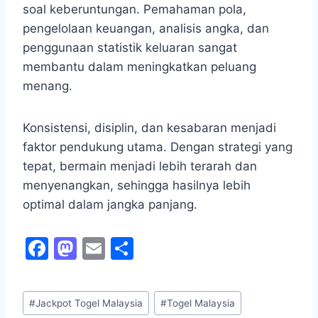
soal keberuntungan. Pemahaman pola,
pengelolaan keuangan, analisis angka, dan
penggunaan statistik keluaran sangat
membantu dalam meningkatkan peluang
menang.
Konsistensi, disiplin, dan kesabaran menjadi
faktor pendukung utama. Dengan strategi yang
tepat, bermain menjadi lebih terarah dan
menyenangkan, sehingga hasilnya lebih
optimal dalam jangka panjang.
F
M
E
S
a
a
m
h
c
st
ai
ar
Post
#
Jackpot Togel Malaysia
#
Togel Malaysia
e
o
l
e
Tags: