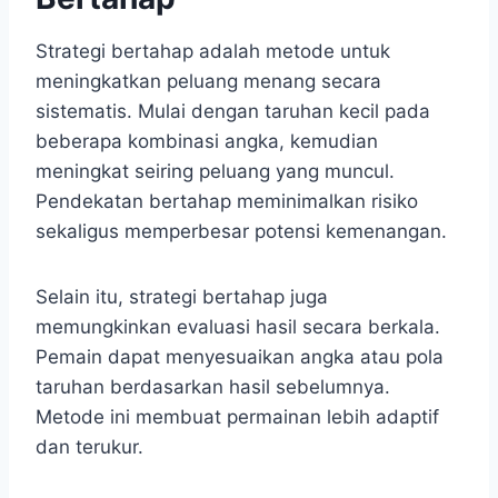
Strategi bertahap adalah metode untuk
meningkatkan peluang menang secara
sistematis. Mulai dengan taruhan kecil pada
beberapa kombinasi angka, kemudian
meningkat seiring peluang yang muncul.
Pendekatan bertahap meminimalkan risiko
sekaligus memperbesar potensi kemenangan.
Selain itu, strategi bertahap juga
memungkinkan evaluasi hasil secara berkala.
Pemain dapat menyesuaikan angka atau pola
taruhan berdasarkan hasil sebelumnya.
Metode ini membuat permainan lebih adaptif
dan terukur.