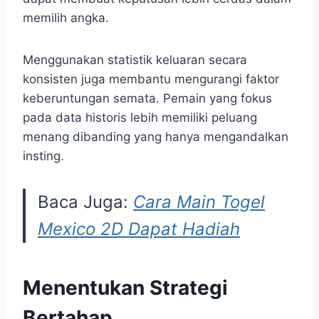
memilih angka.
Menggunakan statistik keluaran secara
konsisten juga membantu mengurangi faktor
keberuntungan semata. Pemain yang fokus
pada data historis lebih memiliki peluang
menang dibanding yang hanya mengandalkan
insting.
Baca Juga:
Cara Main Togel
Mexico 2D Dapat Hadiah
Menentukan Strategi
Bertahap