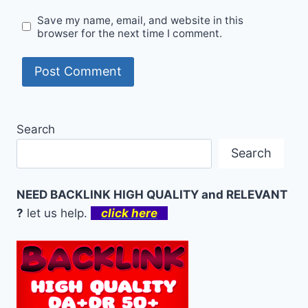
Save my name, email, and website in this
browser for the next time I comment.
Search
Search
NEED BACKLINK HIGH QUALITY and RELEVANT
?
let us help.
click here