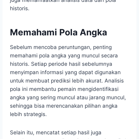
historis.
Memahami Pola Angka
Sebelum mencoba peruntungan, penting
memahami pola angka yang muncul secara
historis. Setiap periode hasil sebelumnya
menyimpan informasi yang dapat digunakan
untuk membuat prediksi lebih akurat. Analisis
pola ini membantu pemain mengidentifikasi
angka yang sering muncul atau jarang muncul,
sehingga bisa merencanakan pilihan angka
lebih strategis.
Selain itu, mencatat setiap hasil juga