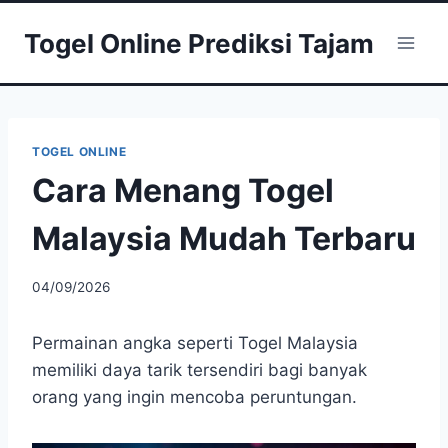
Skip
Togel Online Prediksi Tajam
to
content
TOGEL ONLINE
Cara Menang Togel
Malaysia Mudah Terbaru
04/09/2026
Permainan angka seperti Togel Malaysia
memiliki daya tarik tersendiri bagi banyak
orang yang ingin mencoba peruntungan.