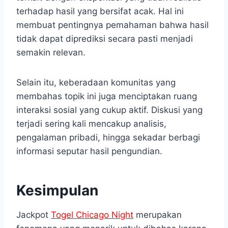
terhadap hasil yang bersifat acak. Hal ini
membuat pentingnya pemahaman bahwa hasil
tidak dapat diprediksi secara pasti menjadi
semakin relevan.
Selain itu, keberadaan komunitas yang
membahas topik ini juga menciptakan ruang
interaksi sosial yang cukup aktif. Diskusi yang
terjadi sering kali mencakup analisis,
pengalaman pribadi, hingga sekadar berbagi
informasi seputar hasil pengundian.
Kesimpulan
Jackpot
Togel Chicago Night
merupakan