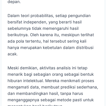
depan.
Dalam teori probabilitas, setiap pengundian
bersifat independen, yang berarti hasil
sebelumnya tidak memengaruhi hasil
berikutnya. Oleh karena itu, meskipun terlihat
ada pola tertentu, hal tersebut sering kali
hanya merupakan kebetulan dalam distribusi
acak.
Meski demikian, aktivitas analisis ini tetap
menarik bagi sebagian orang sebagai bentuk
hiburan intelektual. Mereka menikmati proses
mengamati data, membuat prediksi sederhana,
dan membandingkan hasil, tanpa harus
menganggapnya sebagai metode pasti untuk