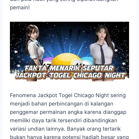
pemain!
Fenomena Jackpot Togel Chicago Night sering
menjadi bahan perbincangan di kalangan
penggemar permainan angka karena dianggap
memiliki daya tarik tersendiri dibandingkan
variasi undian lainnya. Banyak orang tertarik
bukan hanya karena potensi hadiah besar yang