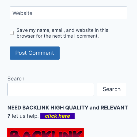
Website
Save my name, email, and website in this
browser for the next time I comment.
Search
Search
NEED BACKLINK HIGH QUALITY and RELEVANT
?
let us help.
click here