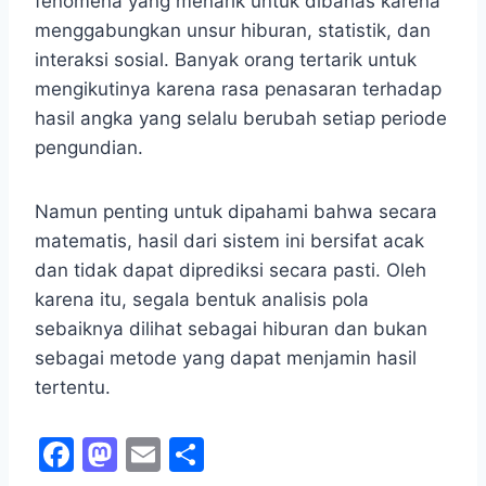
fenomena yang menarik untuk dibahas karena
menggabungkan unsur hiburan, statistik, dan
interaksi sosial. Banyak orang tertarik untuk
mengikutinya karena rasa penasaran terhadap
hasil angka yang selalu berubah setiap periode
pengundian.
Namun penting untuk dipahami bahwa secara
matematis, hasil dari sistem ini bersifat acak
dan tidak dapat diprediksi secara pasti. Oleh
karena itu, segala bentuk analisis pola
sebaiknya dilihat sebagai hiburan dan bukan
sebagai metode yang dapat menjamin hasil
tertentu.
F
M
E
S