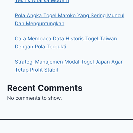
Teknik Analisa Modern
Pola Angka Togel Maroko Yang Sering Muncul
Dan Menguntungkan
Cara Membaca Data Historis Togel Taiwan
Dengan Pola Terbukti
Strategi Manajemen Modal Togel Japan Agar
Tetap Profit Stabil
Recent Comments
No comments to show.