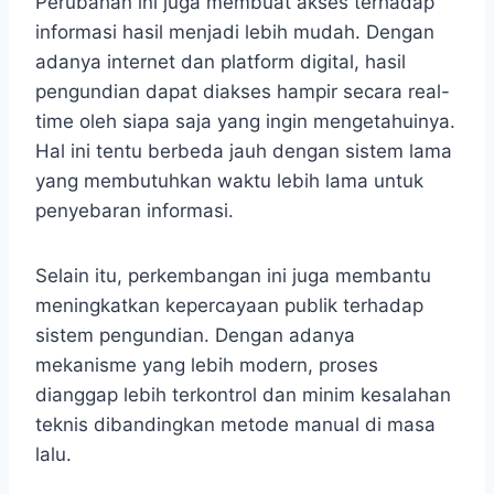
Perubahan ini juga membuat akses terhadap
informasi hasil menjadi lebih mudah. Dengan
adanya internet dan platform digital, hasil
pengundian dapat diakses hampir secara real-
time oleh siapa saja yang ingin mengetahuinya.
Hal ini tentu berbeda jauh dengan sistem lama
yang membutuhkan waktu lebih lama untuk
penyebaran informasi.
Selain itu, perkembangan ini juga membantu
meningkatkan kepercayaan publik terhadap
sistem pengundian. Dengan adanya
mekanisme yang lebih modern, proses
dianggap lebih terkontrol dan minim kesalahan
teknis dibandingkan metode manual di masa
lalu.