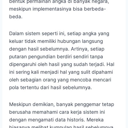
bentuk permainan angka di banyak negara,
meskipun implementasinya bisa berbeda-
beda.
Dalam sistem seperti ini, setiap angka yang
keluar tidak memiliki hubungan langsung
dengan hasil sebelumnya. Artinya, setiap
putaran pengundian berdiri sendiri tanpa
dipengaruhi oleh hasil yang sudah terjadi. Hal
ini sering kali menjadi hal yang sulit dipahami
oleh sebagian orang yang mencoba mencari
pola tertentu dari hasil sebelumnya.
Meskipun demikian, banyak penggemar tetap
berusaha memahami cara kerja sistem ini
dengan mengamati data historis. Mereka
biasanya melihat kumpulan hasil sebelumnya