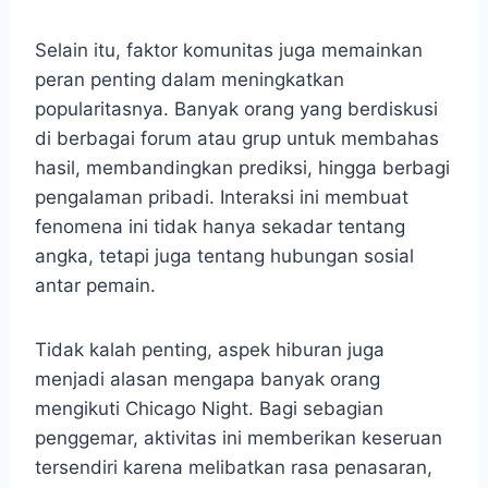
Selain itu, faktor komunitas juga memainkan
peran penting dalam meningkatkan
popularitasnya. Banyak orang yang berdiskusi
di berbagai forum atau grup untuk membahas
hasil, membandingkan prediksi, hingga berbagi
pengalaman pribadi. Interaksi ini membuat
fenomena ini tidak hanya sekadar tentang
angka, tetapi juga tentang hubungan sosial
antar pemain.
Tidak kalah penting, aspek hiburan juga
menjadi alasan mengapa banyak orang
mengikuti Chicago Night. Bagi sebagian
penggemar, aktivitas ini memberikan keseruan
tersendiri karena melibatkan rasa penasaran,