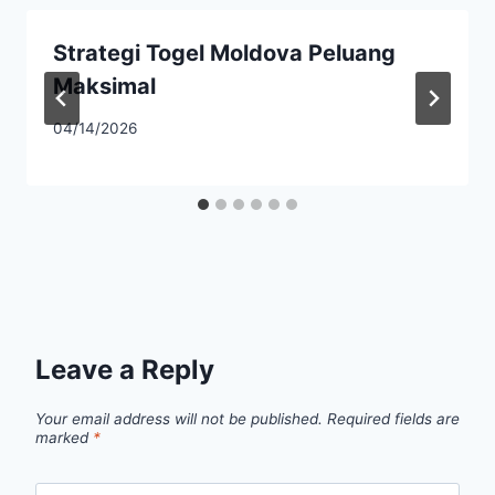
Strategi Togel Moldova Peluang
Maksimal
04/14/2026
Leave a Reply
Your email address will not be published.
Required fields are
marked
*