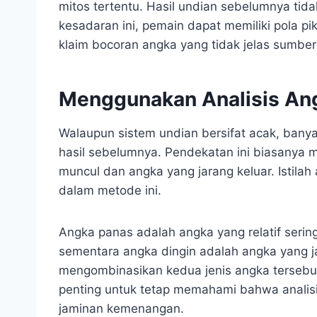
mitos tertentu. Hasil undian sebelumnya tid
kesadaran ini, pemain dapat memiliki pola pik
klaim bocoran angka yang tidak jelas sumber
Menggunakan Analisis Ang
Walaupun sistem undian bersifat acak, bany
hasil sebelumnya. Pendekatan ini biasanya 
muncul dan angka yang jarang keluar. Istila
dalam metode ini.
Angka panas adalah angka yang relatif serin
sementara angka dingin adalah angka yang 
mengombinasikan kedua jenis angka terseb
penting untuk tetap memahami bahwa analisi
jaminan kemenangan.