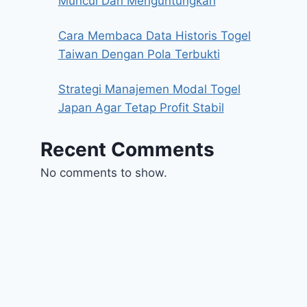
Muncul Dan Menguntungkan
Cara Membaca Data Historis Togel
Taiwan Dengan Pola Terbukti
Strategi Manajemen Modal Togel
Japan Agar Tetap Profit Stabil
Recent Comments
No comments to show.