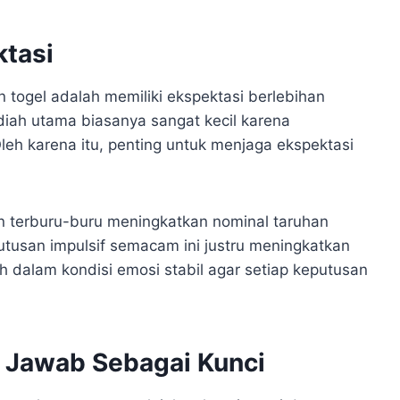
tasi
togel adalah memiliki ekspektasi berlebihan
iah utama biasanya sangat kecil karena
eh karena itu, penting untuk menjaga ekspektasi
n terburu-buru meningkatkan nominal taruhan
tusan impulsif semacam ini justru meningkatkan
ah dalam kondisi emosi stabil agar setiap keputusan
 Jawab Sebagai Kunci