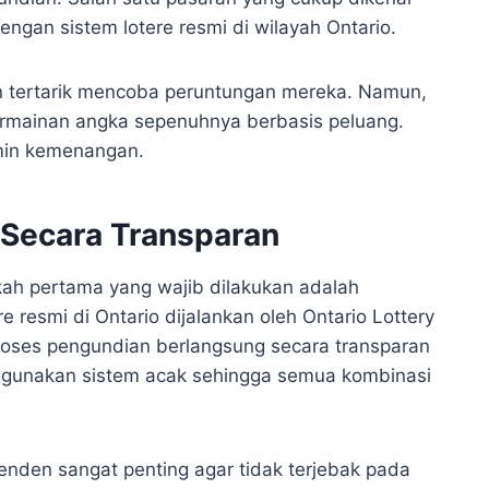
dengan sistem lotere resmi di wilayah
Ontario
.
 tertarik mencoba peruntungan mereka. Namun,
ermainan angka sepenuhnya berbasis peluang.
amin kemenangan.
Secara Transparan
gkah pertama yang wajib dilakukan adalah
 resmi di Ontario dijalankan oleh
Ontario Lottery
oses pengundian berlangsung secara transparan
nggunakan sistem acak sehingga semua kombinasi
enden sangat penting agar tidak terjebak pada