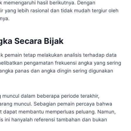
ak memengaruhi hasil berikutnya. Dengan
ir yang lebih rasional dan tidak mudah tergiur oleh
nya.
ka Secara Bijak
ak pemain tetap melakukan analisis terhadap data
melibatkan pengamatan frekuensi angka yang sering
h angka panas dan angka dingin sering digunakan
g muncul dalam beberapa periode terakhir,
jarang muncul. Sebagian pemain percaya bahwa
ut dapat membantu memperluas peluang. Namun,
s ini hanyalah referensi tambahan dan bukan