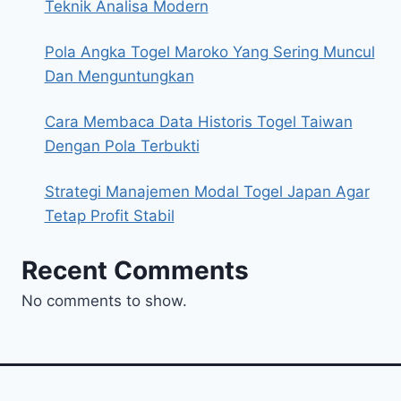
Teknik Analisa Modern
Pola Angka Togel Maroko Yang Sering Muncul
Dan Menguntungkan
Cara Membaca Data Historis Togel Taiwan
Dengan Pola Terbukti
Strategi Manajemen Modal Togel Japan Agar
Tetap Profit Stabil
Recent Comments
No comments to show.