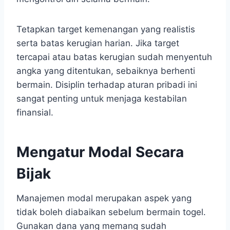
Tetapkan target kemenangan yang realistis
serta batas kerugian harian. Jika target
tercapai atau batas kerugian sudah menyentuh
angka yang ditentukan, sebaiknya berhenti
bermain. Disiplin terhadap aturan pribadi ini
sangat penting untuk menjaga kestabilan
finansial.
Mengatur Modal Secara
Bijak
Manajemen modal merupakan aspek yang
tidak boleh diabaikan sebelum bermain togel.
Gunakan dana yang memang sudah