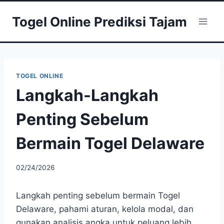
Skip
Togel Online Prediksi Tajam
to
content
TOGEL ONLINE
Langkah-Langkah
Penting Sebelum
Bermain Togel Delaware
02/24/2026
Langkah penting sebelum bermain Togel
Delaware, pahami aturan, kelola modal, dan
gunakan analisis angka untuk peluang lebih