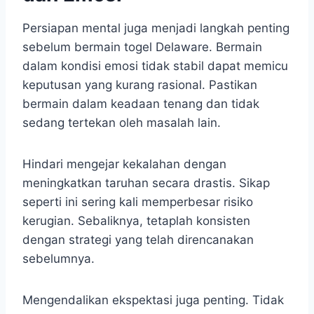
Persiapan mental juga menjadi langkah penting
sebelum bermain togel Delaware. Bermain
dalam kondisi emosi tidak stabil dapat memicu
keputusan yang kurang rasional. Pastikan
bermain dalam keadaan tenang dan tidak
sedang tertekan oleh masalah lain.
Hindari mengejar kekalahan dengan
meningkatkan taruhan secara drastis. Sikap
seperti ini sering kali memperbesar risiko
kerugian. Sebaliknya, tetaplah konsisten
dengan strategi yang telah direncanakan
sebelumnya.
Mengendalikan ekspektasi juga penting. Tidak