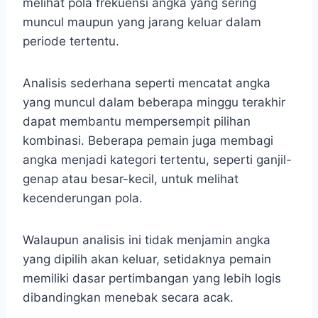
melihat pola frekuensi angka yang sering
muncul maupun yang jarang keluar dalam
periode tertentu.
Analisis sederhana seperti mencatat angka
yang muncul dalam beberapa minggu terakhir
dapat membantu mempersempit pilihan
kombinasi. Beberapa pemain juga membagi
angka menjadi kategori tertentu, seperti ganjil-
genap atau besar-kecil, untuk melihat
kecenderungan pola.
Walaupun analisis ini tidak menjamin angka
yang dipilih akan keluar, setidaknya pemain
memiliki dasar pertimbangan yang lebih logis
dibandingkan menebak secara acak.