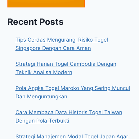
Recent Posts
Tips Cerdas Mengurangi Risiko Togel
Singapore Dengan Cara Aman
Strategi Harian Togel Cambodia Dengan
Teknik Analisa Modern
Pola Angka Togel Maroko Yang Sering Muncul
Dan Menguntungkan
Cara Membaca Data Historis Togel Taiwan
Dengan Pola Terbukti
Strategi Manajemen Modal Togel Japan Agar