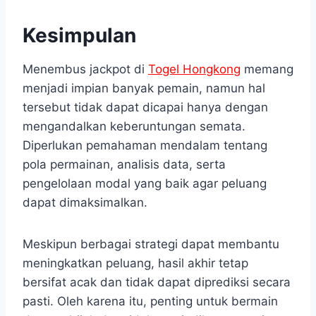
Kesimpulan
Menembus jackpot di
Togel Hongkong
memang
menjadi impian banyak pemain, namun hal
tersebut tidak dapat dicapai hanya dengan
mengandalkan keberuntungan semata.
Diperlukan pemahaman mendalam tentang
pola permainan, analisis data, serta
pengelolaan modal yang baik agar peluang
dapat dimaksimalkan.
Meskipun berbagai strategi dapat membantu
meningkatkan peluang, hasil akhir tetap
bersifat acak dan tidak dapat diprediksi secara
pasti. Oleh karena itu, penting untuk bermain