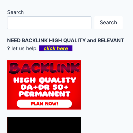
Search
Search
NEED BACKLINK HIGH QUALITY and RELEVANT
?
let us help.
click here