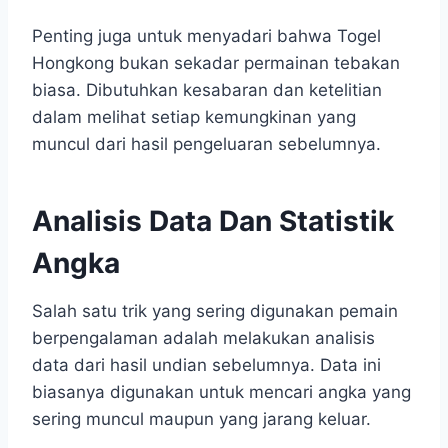
Penting juga untuk menyadari bahwa Togel
Hongkong bukan sekadar permainan tebakan
biasa. Dibutuhkan kesabaran dan ketelitian
dalam melihat setiap kemungkinan yang
muncul dari hasil pengeluaran sebelumnya.
Analisis Data Dan Statistik
Angka
Salah satu trik yang sering digunakan pemain
berpengalaman adalah melakukan analisis
data dari hasil undian sebelumnya. Data ini
biasanya digunakan untuk mencari angka yang
sering muncul maupun yang jarang keluar.