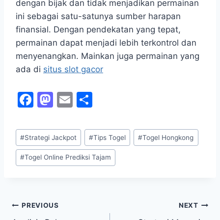
dengan bijak dan tidak menjadikan permainan
ini sebagai satu-satunya sumber harapan
finansial. Dengan pendekatan yang tepat,
permainan dapat menjadi lebih terkontrol dan
menyenangkan. Mainkan juga permainan yang
ada di
situs slot gacor
F
M
E
S
a
a
m
h
c
st
ai
ar
Post
#
Strategi Jackpot
#
Tips Togel
#
Togel Hongkong
e
o
l
e
Tags:
b
d
#
Togel Online Prediksi Tajam
o
o
o
n
k
Post
PREVIOUS
NEXT