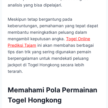
analisis yang bisa dipelajari.
Meskipun tetap bergantung pada
keberuntungan, pemahaman yang tepat dapat
membantu meningkatkan peluang dalam
mengambil keputusan angka.
Togel Online
Prediksi Tajam
ini akan membahas berbagai
tips dan trik yang sering digunakan pemain
berpengalaman untuk mendekati peluang
jackpot di Togel Hongkong secara lebih
terarah.
Memahami Pola Permainan
Togel Hongkong