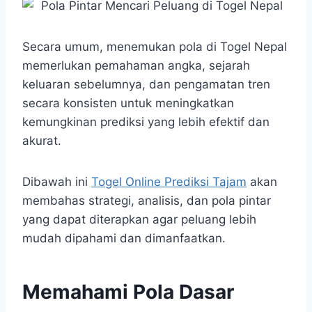
Secara umum, menemukan pola di Togel Nepal
memerlukan pemahaman angka, sejarah
keluaran sebelumnya, dan pengamatan tren
secara konsisten untuk meningkatkan
kemungkinan prediksi yang lebih efektif dan
akurat.
Dibawah ini
Togel Online Prediksi Tajam
akan
membahas strategi, analisis, dan pola pintar
yang dapat diterapkan agar peluang lebih
mudah dipahami dan dimanfaatkan.
Memahami Pola Dasar