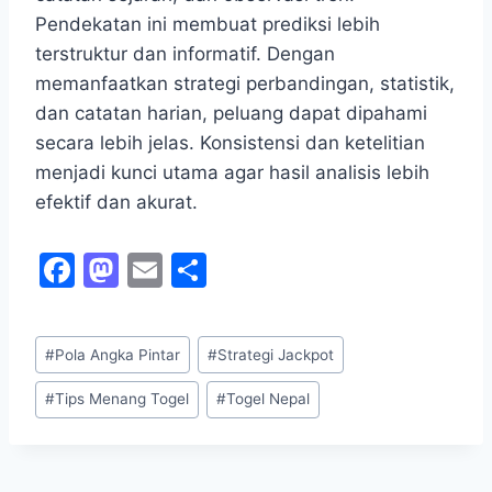
Pendekatan ini membuat prediksi lebih
terstruktur dan informatif. Dengan
memanfaatkan strategi perbandingan, statistik,
dan catatan harian, peluang dapat dipahami
secara lebih jelas. Konsistensi dan ketelitian
menjadi kunci utama agar hasil analisis lebih
efektif dan akurat.
F
M
E
S
a
a
m
h
c
st
ai
ar
Post
#
Pola Angka Pintar
#
Strategi Jackpot
e
o
l
e
Tags:
b
d
#
Tips Menang Togel
#
Togel Nepal
o
o
o
n