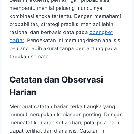
membantu menilai peluang munculnya
kombinasi angka tertentu. Dengan memahami
probabilitas, strategi prediksi menjadi lebih
rasional dan berbasis data pada
obengbet
daftar
. Pendekatan ini memungkinkan analisis
peluang lebih akurat tanpa bergantung pada
tebakan semata.
Catatan dan Observasi
Harian
Membuat catatan harian terkait angka yang
muncul merupakan kebiasaan penting. Dengan
mencatat keluaran setiap hari, pola-pola baru
dapat terlihat dan dianalisis. Catatan ini