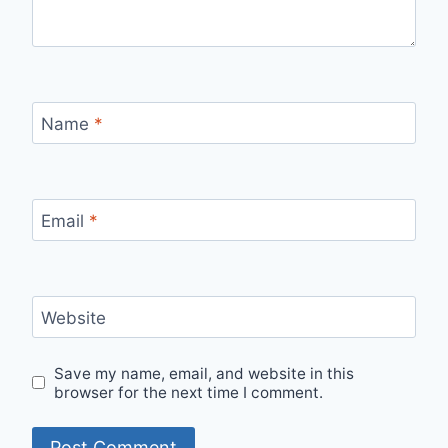
Name
*
Email
*
Website
Save my name, email, and website in this
browser for the next time I comment.