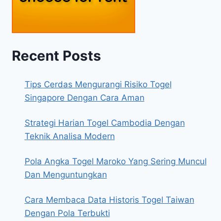
Recent Posts
Tips Cerdas Mengurangi Risiko Togel
Singapore Dengan Cara Aman
Strategi Harian Togel Cambodia Dengan
Teknik Analisa Modern
Pola Angka Togel Maroko Yang Sering Muncul
Dan Menguntungkan
Cara Membaca Data Historis Togel Taiwan
Dengan Pola Terbukti