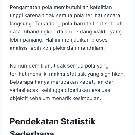
Pengamatan pola membutuhkan ketelitian
tinggi karena tidak semua pola terlihat secara
langsung. Terkadang pola baru terlihat setelah
data dibandingkan dalam rentang waktu yang
lebih panjang. Hal ini menjadikan proses
analisis lebih kompleks dan mendalam.
Namun demikian, tidak semua pola yang
terlihat memiliki makna statistik yang signifikan.
Beberapa hanya merupakan kebetulan dari
variasi acak, sehingga diperlukan evaluasi
objektif sebelum menarik kesimpulan.
Pendekatan Statistik
Sederhana