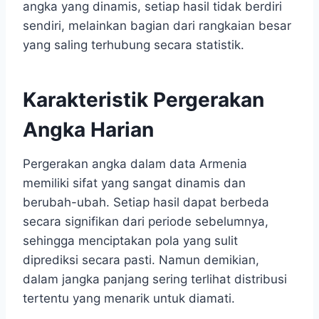
angka yang dinamis, setiap hasil tidak berdiri
sendiri, melainkan bagian dari rangkaian besar
yang saling terhubung secara statistik.
Karakteristik Pergerakan
Angka Harian
Pergerakan angka dalam data Armenia
memiliki sifat yang sangat dinamis dan
berubah-ubah. Setiap hasil dapat berbeda
secara signifikan dari periode sebelumnya,
sehingga menciptakan pola yang sulit
diprediksi secara pasti. Namun demikian,
dalam jangka panjang sering terlihat distribusi
tertentu yang menarik untuk diamati.