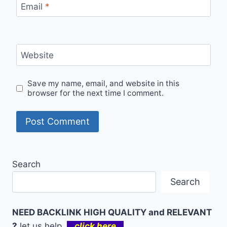
Email
*
Website
Save my name, email, and website in this
browser for the next time I comment.
Search
Search
NEED BACKLINK HIGH QUALITY and RELEVANT
?
let us help.
click here