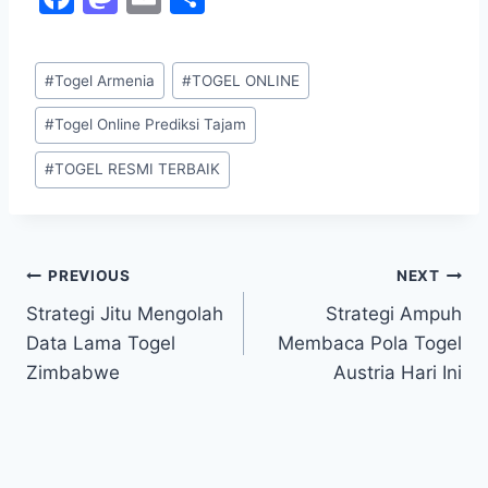
a
a
m
h
c
st
ai
ar
Post
#
Togel Armenia
#
TOGEL ONLINE
e
o
l
e
Tags:
b
d
#
Togel Online Prediksi Tajam
o
o
#
TOGEL RESMI TERBAIK
o
n
k
Post
PREVIOUS
NEXT
Strategi Jitu Mengolah
Strategi Ampuh
navigation
Data Lama Togel
Membaca Pola Togel
Zimbabwe
Austria Hari Ini