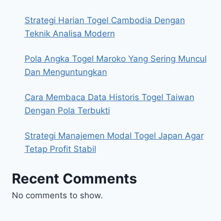
Strategi Harian Togel Cambodia Dengan
Teknik Analisa Modern
Pola Angka Togel Maroko Yang Sering Muncul
Dan Menguntungkan
Cara Membaca Data Historis Togel Taiwan
Dengan Pola Terbukti
Strategi Manajemen Modal Togel Japan Agar
Tetap Profit Stabil
Recent Comments
No comments to show.