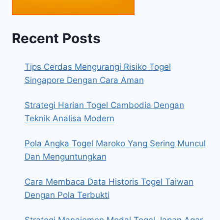
Recent Posts
Tips Cerdas Mengurangi Risiko Togel
Singapore Dengan Cara Aman
Strategi Harian Togel Cambodia Dengan
Teknik Analisa Modern
Pola Angka Togel Maroko Yang Sering Muncul
Dan Menguntungkan
Cara Membaca Data Historis Togel Taiwan
Dengan Pola Terbukti
Strategi Manajemen Modal Togel Japan Agar