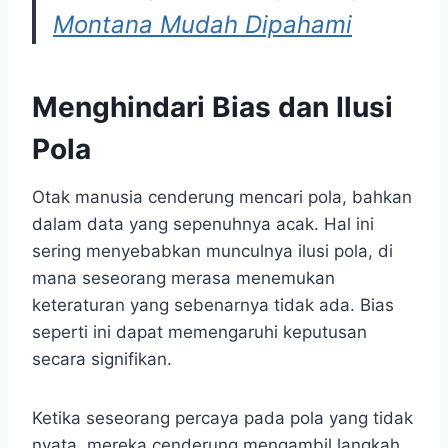
Montana Mudah Dipahami
Menghindari Bias dan Ilusi
Pola
Otak manusia cenderung mencari pola, bahkan
dalam data yang sepenuhnya acak. Hal ini
sering menyebabkan munculnya ilusi pola, di
mana seseorang merasa menemukan
keteraturan yang sebenarnya tidak ada. Bias
seperti ini dapat memengaruhi keputusan
secara signifikan.
Ketika seseorang percaya pada pola yang tidak
nyata, mereka cenderung mengambil langkah