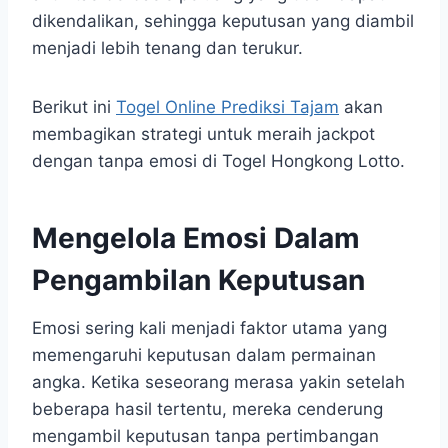
dikendalikan, sehingga keputusan yang diambil
menjadi lebih tenang dan terukur.
Berikut ini
Togel Online Prediksi Tajam
akan
membagikan strategi untuk meraih jackpot
dengan tanpa emosi di Togel Hongkong Lotto.
Mengelola Emosi Dalam
Pengambilan Keputusan
Emosi sering kali menjadi faktor utama yang
memengaruhi keputusan dalam permainan
angka. Ketika seseorang merasa yakin setelah
beberapa hasil tertentu, mereka cenderung
mengambil keputusan tanpa pertimbangan