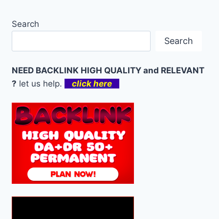
Search
Search
NEED BACKLINK HIGH QUALITY and RELEVANT
?
let us help.
click here