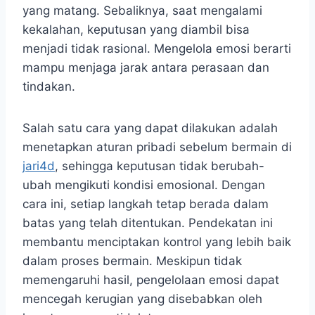
yang matang. Sebaliknya, saat mengalami
kekalahan, keputusan yang diambil bisa
menjadi tidak rasional. Mengelola emosi berarti
mampu menjaga jarak antara perasaan dan
tindakan.
Salah satu cara yang dapat dilakukan adalah
menetapkan aturan pribadi sebelum bermain di
jari4d
, sehingga keputusan tidak berubah-
ubah mengikuti kondisi emosional. Dengan
cara ini, setiap langkah tetap berada dalam
batas yang telah ditentukan. Pendekatan ini
membantu menciptakan kontrol yang lebih baik
dalam proses bermain. Meskipun tidak
memengaruhi hasil, pengelolaan emosi dapat
mencegah kerugian yang disebabkan oleh