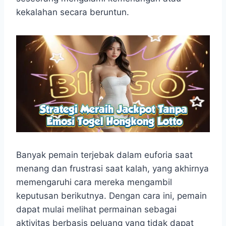
kekalahan secara beruntun.
Banyak pemain terjebak dalam euforia saat
menang dan frustrasi saat kalah, yang akhirnya
memengaruhi cara mereka mengambil
keputusan berikutnya. Dengan cara ini, pemain
dapat mulai melihat permainan sebagai
aktivitas berbasis peluang yang tidak dapat