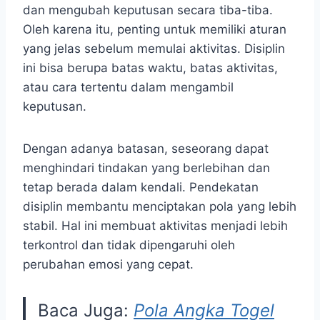
dan mengubah keputusan secara tiba-tiba.
Oleh karena itu, penting untuk memiliki aturan
yang jelas sebelum memulai aktivitas. Disiplin
ini bisa berupa batas waktu, batas aktivitas,
atau cara tertentu dalam mengambil
keputusan.
Dengan adanya batasan, seseorang dapat
menghindari tindakan yang berlebihan dan
tetap berada dalam kendali. Pendekatan
disiplin membantu menciptakan pola yang lebih
stabil. Hal ini membuat aktivitas menjadi lebih
terkontrol dan tidak dipengaruhi oleh
perubahan emosi yang cepat.
Baca Juga:
Pola Angka Togel