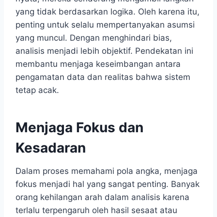
yang tidak berdasarkan logika. Oleh karena itu,
penting untuk selalu mempertanyakan asumsi
yang muncul. Dengan menghindari bias,
analisis menjadi lebih objektif. Pendekatan ini
membantu menjaga keseimbangan antara
pengamatan data dan realitas bahwa sistem
tetap acak.
Menjaga Fokus dan
Kesadaran
Dalam proses memahami pola angka, menjaga
fokus menjadi hal yang sangat penting. Banyak
orang kehilangan arah dalam analisis karena
terlalu terpengaruh oleh hasil sesaat atau