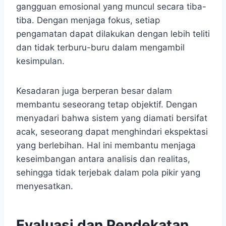
gangguan emosional yang muncul secara tiba-
tiba. Dengan menjaga fokus, setiap
pengamatan dapat dilakukan dengan lebih teliti
dan tidak terburu-buru dalam mengambil
kesimpulan.
Kesadaran juga berperan besar dalam
membantu seseorang tetap objektif. Dengan
menyadari bahwa sistem yang diamati bersifat
acak, seseorang dapat menghindari ekspektasi
yang berlebihan. Hal ini membantu menjaga
keseimbangan antara analisis dan realitas,
sehingga tidak terjebak dalam pola pikir yang
menyesatkan.
Evaluasi dan Pendekatan