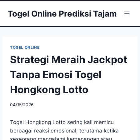
Skip
Togel Online Prediksi Tajam
to
content
TOGEL ONLINE
Strategi Meraih Jackpot
Tanpa Emosi Togel
Hongkong Lotto
04/15/2026
Togel Hongkong Lotto sering kali memicu
berbagai reaksi emosional, terutama ketika
seseorang mengalami kemenangan atau