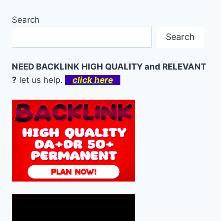
Search
Search
NEED BACKLINK HIGH QUALITY and RELEVANT
?
let us help.
click here