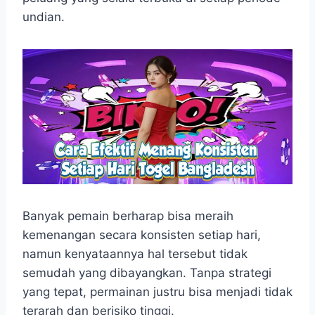
undian.
Banyak pemain berharap bisa meraih
kemenangan secara konsisten setiap hari,
namun kenyataannya hal tersebut tidak
semudah yang dibayangkan. Tanpa strategi
yang tepat, permainan justru bisa menjadi tidak
terarah dan berisiko tinggi.