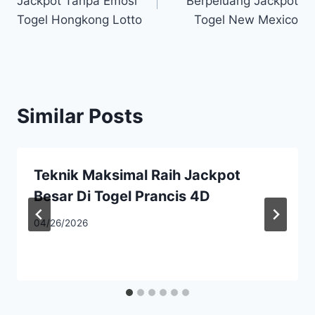
Jackpot Tanpa Emosi
Berpeluang Jackpot
Togel Hongkong Lotto
Togel New Mexico
Similar Posts
Teknik Maksimal Raih Jackpot
Besar Di Togel Prancis 4D
04/26/2026