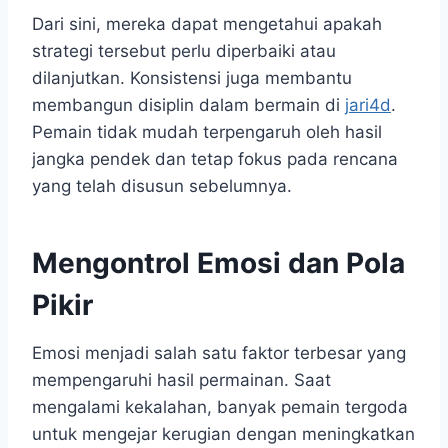
Dari sini, mereka dapat mengetahui apakah
strategi tersebut perlu diperbaiki atau
dilanjutkan. Konsistensi juga membantu
membangun disiplin dalam bermain di
jari4d
.
Pemain tidak mudah terpengaruh oleh hasil
jangka pendek dan tetap fokus pada rencana
yang telah disusun sebelumnya.
Mengontrol Emosi dan Pola
Pikir
Emosi menjadi salah satu faktor terbesar yang
mempengaruhi hasil permainan. Saat
mengalami kekalahan, banyak pemain tergoda
untuk mengejar kerugian dengan meningkatkan