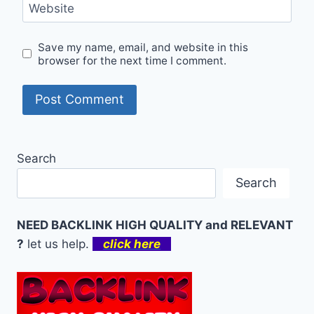
Website
Save my name, email, and website in this
browser for the next time I comment.
Search
Search
NEED BACKLINK HIGH QUALITY and RELEVANT
?
let us help.
click here