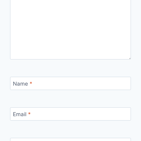
Name
*
Email
*