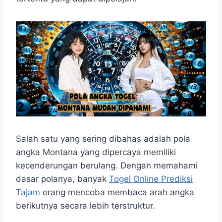
Salah satu yang sering dibahas adalah pola
angka Montana yang dipercaya memiliki
kecenderungan berulang. Dengan memahami
dasar polanya, banyak
Togel Online Prediksi
Tajam
orang mencoba membaca arah angka
berikutnya secara lebih terstruktur.