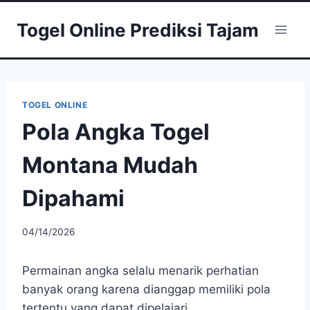
Skip
Togel Online Prediksi Tajam
to
content
TOGEL ONLINE
Pola Angka Togel
Montana Mudah
Dipahami
04/14/2026
Permainan angka selalu menarik perhatian
banyak orang karena dianggap memiliki pola
tertentu yang dapat dipelajari.