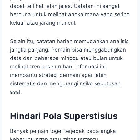
dapat terlihat lebih jelas. Catatan ini sangat
berguna untuk melihat angka mana yang sering
keluar atau jarang muncul.
Selain itu, catatan harian memudahkan analisis
jangka panjang. Pemain bisa menggabungkan
data dari beberapa minggu atau bulan untuk
melihat tren keseluruhan. Informasi ini
membantu strategi bermain agar lebih
sistematis dan mengurangi risiko keputusan
asal.
Hindari Pola Superstisius
Banyak pemain togel terjebak pada angka
keberuntungan atau mitos tertentu.