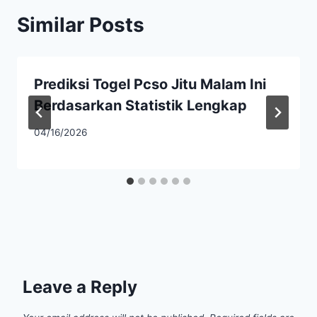
Similar Posts
Prediksi Togel Pcso Jitu Malam Ini
Berdasarkan Statistik Lengkap
04/16/2026
Leave a Reply