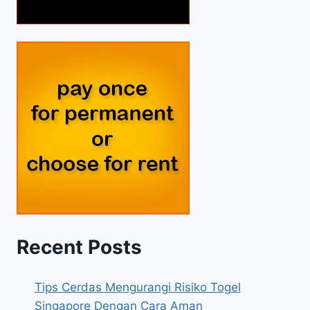
Recent Posts
Tips Cerdas Mengurangi Risiko Togel
Singapore Dengan Cara Aman