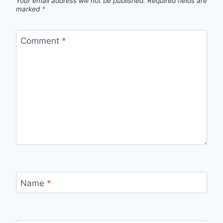
Your email address will not be published.
Required fields are
marked
*
Comment
*
Name
*