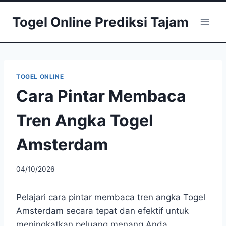
Skip
Togel Online Prediksi Tajam
to
content
TOGEL ONLINE
Cara Pintar Membaca
Tren Angka Togel
Amsterdam
04/10/2026
Pelajari cara pintar membaca tren angka Togel
Amsterdam secara tepat dan efektif untuk
meningkatkan peluang menang Anda.