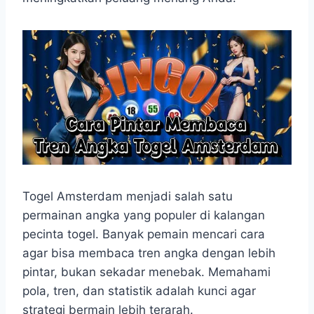
Togel Amsterdam menjadi salah satu
permainan angka yang populer di kalangan
pecinta togel. Banyak pemain mencari cara
agar bisa membaca tren angka dengan lebih
pintar, bukan sekadar menebak. Memahami
pola, tren, dan statistik adalah kunci agar
strategi bermain lebih terarah.