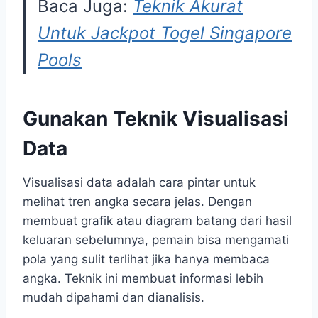
Baca Juga:
Teknik Akurat
Untuk Jackpot Togel Singapore
Pools
Gunakan Teknik Visualisasi
Data
Visualisasi data adalah cara pintar untuk
melihat tren angka secara jelas. Dengan
membuat grafik atau diagram batang dari hasil
keluaran sebelumnya, pemain bisa mengamati
pola yang sulit terlihat jika hanya membaca
angka. Teknik ini membuat informasi lebih
mudah dipahami dan dianalisis.