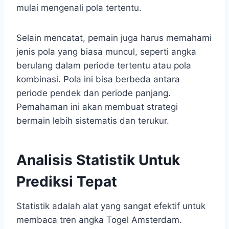
mulai mengenali pola tertentu.
Selain mencatat, pemain juga harus memahami
jenis pola yang biasa muncul, seperti angka
berulang dalam periode tertentu atau pola
kombinasi. Pola ini bisa berbeda antara
periode pendek dan periode panjang.
Pemahaman ini akan membuat strategi
bermain lebih sistematis dan terukur.
Analisis Statistik Untuk
Prediksi Tepat
Statistik adalah alat yang sangat efektif untuk
membaca tren angka Togel Amsterdam.