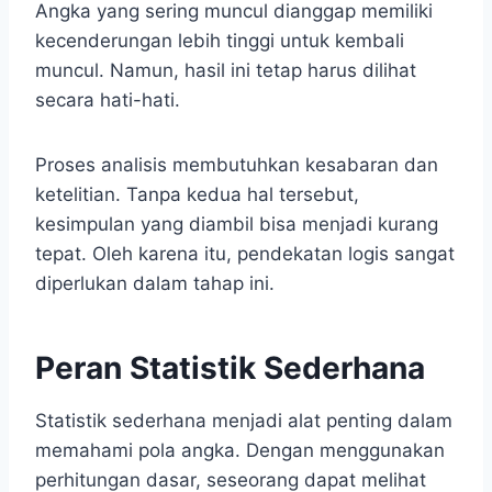
Angka yang sering muncul dianggap memiliki
kecenderungan lebih tinggi untuk kembali
muncul. Namun, hasil ini tetap harus dilihat
secara hati-hati.
Proses analisis membutuhkan kesabaran dan
ketelitian. Tanpa kedua hal tersebut,
kesimpulan yang diambil bisa menjadi kurang
tepat. Oleh karena itu, pendekatan logis sangat
diperlukan dalam tahap ini.
Peran Statistik Sederhana
Statistik sederhana menjadi alat penting dalam
memahami pola angka. Dengan menggunakan
perhitungan dasar, seseorang dapat melihat