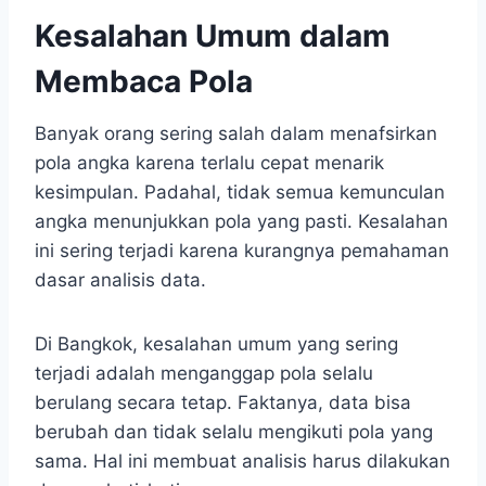
Kesalahan Umum dalam
Membaca Pola
Banyak orang sering salah dalam menafsirkan
pola angka karena terlalu cepat menarik
kesimpulan. Padahal, tidak semua kemunculan
angka menunjukkan pola yang pasti. Kesalahan
ini sering terjadi karena kurangnya pemahaman
dasar analisis data.
Di Bangkok, kesalahan umum yang sering
terjadi adalah menganggap pola selalu
berulang secara tetap. Faktanya, data bisa
berubah dan tidak selalu mengikuti pola yang
sama. Hal ini membuat analisis harus dilakukan