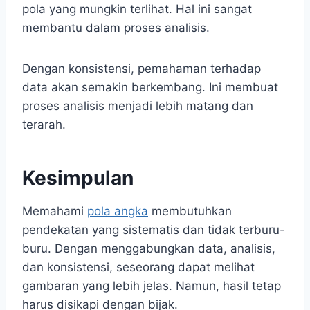
pola yang mungkin terlihat. Hal ini sangat
membantu dalam proses analisis.
Dengan konsistensi, pemahaman terhadap
data akan semakin berkembang. Ini membuat
proses analisis menjadi lebih matang dan
terarah.
Kesimpulan
Memahami
pola angka
membutuhkan
pendekatan yang sistematis dan tidak terburu-
buru. Dengan menggabungkan data, analisis,
dan konsistensi, seseorang dapat melihat
gambaran yang lebih jelas. Namun, hasil tetap
harus disikapi dengan bijak.