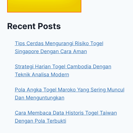
Recent Posts
Tips Cerdas Mengurangi Risiko Togel
Singapore Dengan Cara Aman
Strategi Harian Togel Cambodia Dengan
Teknik Analisa Modern
Pola Angka Togel Maroko Yang Sering Muncul
Dan Menguntungkan
Cara Membaca Data Historis Togel Taiwan
Dengan Pola Terbukti