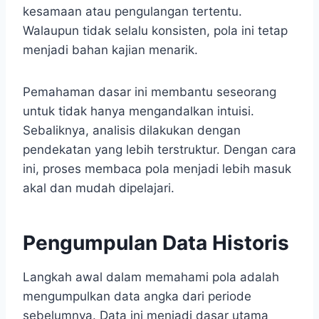
kesamaan atau pengulangan tertentu.
Walaupun tidak selalu konsisten, pola ini tetap
menjadi bahan kajian menarik.
Pemahaman dasar ini membantu seseorang
untuk tidak hanya mengandalkan intuisi.
Sebaliknya, analisis dilakukan dengan
pendekatan yang lebih terstruktur. Dengan cara
ini, proses membaca pola menjadi lebih masuk
akal dan mudah dipelajari.
Pengumpulan Data Historis
Langkah awal dalam memahami pola adalah
mengumpulkan data angka dari periode
sebelumnya. Data ini menjadi dasar utama