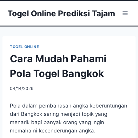
Skip
Togel Online Prediksi Tajam
to
content
TOGEL ONLINE
Cara Mudah Pahami
Pola Togel Bangkok
04/14/2026
Pola dalam pembahasan angka keberuntungan
dari Bangkok sering menjadi topik yang
menarik bagi banyak orang yang ingin
memahami kecenderungan angka.