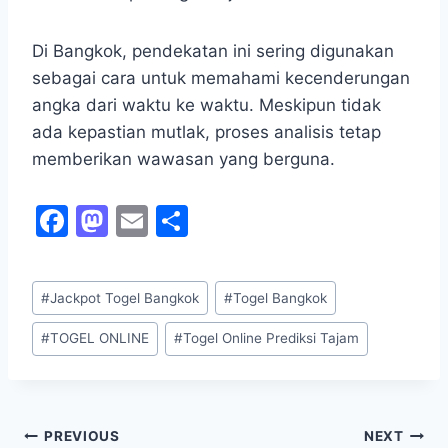
Di Bangkok, pendekatan ini sering digunakan
sebagai cara untuk memahami kecenderungan
angka dari waktu ke waktu. Meskipun tidak
ada kepastian mutlak, proses analisis tetap
memberikan wawasan yang berguna.
F
M
E
S
a
a
m
h
c
st
ai
ar
Post
#
Jackpot Togel Bangkok
#
Togel Bangkok
e
o
l
e
Tags:
b
d
#
TOGEL ONLINE
#
Togel Online Prediksi Tajam
o
o
o
n
k
Post
PREVIOUS
NEXT