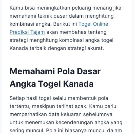
Kamu bisa meningkatkan peluang menang jika
memahami teknik dasar dalam menghitung
kombinasi angka. Berikut ini
Togel Online
Prediksi Tajam
akan membahas tentang
strategi menghitung kombinasi angka togel
Kanada terbaik dengan strategi akurat.
Memahami Pola Dasar
Angka Togel Kanada
Setiap hasil togel selalu membentuk pola
tertentu, meskipun terlihat acak. Kamu perlu
memperhatikan data keluaran sebelumnya
untuk menemukan kecenderungan angka yang
sering muncul. Pola ini biasanya muncul dalam