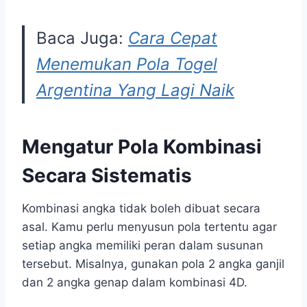
Baca Juga:
Cara Cepat
Menemukan Pola Togel
Argentina Yang Lagi Naik
Mengatur Pola Kombinasi
Secara Sistematis
Kombinasi angka tidak boleh dibuat secara
asal. Kamu perlu menyusun pola tertentu agar
setiap angka memiliki peran dalam susunan
tersebut. Misalnya, gunakan pola 2 angka ganjil
dan 2 angka genap dalam kombinasi 4D.