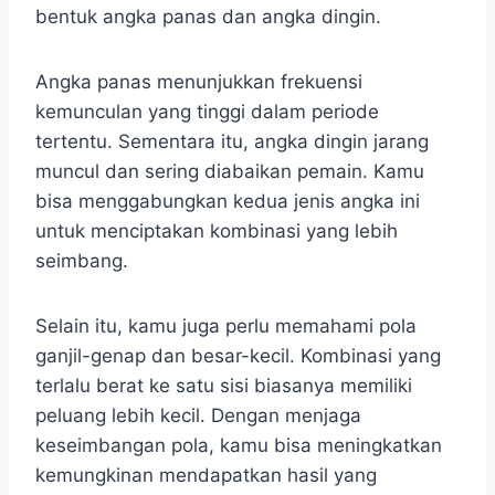
bentuk angka panas dan angka dingin.
Angka panas menunjukkan frekuensi
kemunculan yang tinggi dalam periode
tertentu. Sementara itu, angka dingin jarang
muncul dan sering diabaikan pemain. Kamu
bisa menggabungkan kedua jenis angka ini
untuk menciptakan kombinasi yang lebih
seimbang.
Selain itu, kamu juga perlu memahami pola
ganjil-genap dan besar-kecil. Kombinasi yang
terlalu berat ke satu sisi biasanya memiliki
peluang lebih kecil. Dengan menjaga
keseimbangan pola, kamu bisa meningkatkan
kemungkinan mendapatkan hasil yang