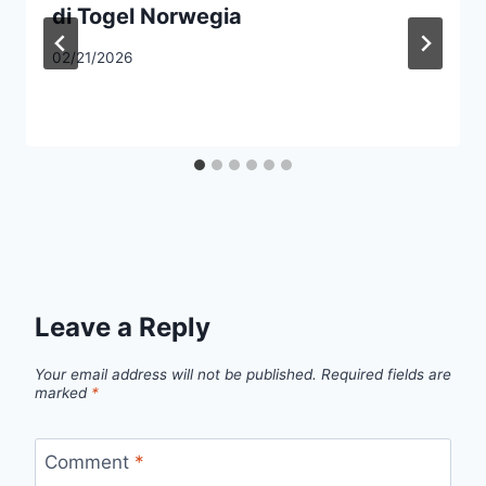
di Togel Norwegia
02/21/2026
Leave a Reply
Your email address will not be published.
Required fields are
marked
*
Comment
*