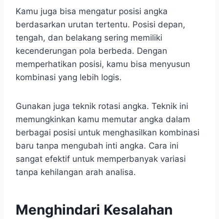
Kamu juga bisa mengatur posisi angka
berdasarkan urutan tertentu. Posisi depan,
tengah, dan belakang sering memiliki
kecenderungan pola berbeda. Dengan
memperhatikan posisi, kamu bisa menyusun
kombinasi yang lebih logis.
Gunakan juga teknik rotasi angka. Teknik ini
memungkinkan kamu memutar angka dalam
berbagai posisi untuk menghasilkan kombinasi
baru tanpa mengubah inti angka. Cara ini
sangat efektif untuk memperbanyak variasi
tanpa kehilangan arah analisa.
Menghindari Kesalahan