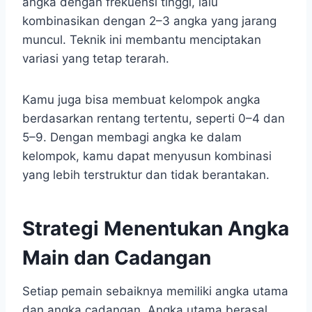
angka dengan frekuensi tinggi, lalu
kombinasikan dengan 2–3 angka yang jarang
muncul. Teknik ini membantu menciptakan
variasi yang tetap terarah.
Kamu juga bisa membuat kelompok angka
berdasarkan rentang tertentu, seperti 0–4 dan
5–9. Dengan membagi angka ke dalam
kelompok, kamu dapat menyusun kombinasi
yang lebih terstruktur dan tidak berantakan.
Strategi Menentukan Angka
Main dan Cadangan
Setiap pemain sebaiknya memiliki angka utama
dan angka cadangan. Angka utama berasal