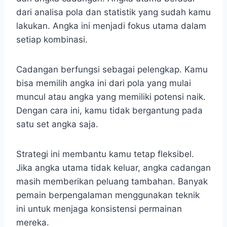
dari analisa pola dan statistik yang sudah kamu
lakukan. Angka ini menjadi fokus utama dalam
setiap kombinasi.
Cadangan berfungsi sebagai pelengkap. Kamu
bisa memilih angka ini dari pola yang mulai
muncul atau angka yang memiliki potensi naik.
Dengan cara ini, kamu tidak bergantung pada
satu set angka saja.
Strategi ini membantu kamu tetap fleksibel.
Jika angka utama tidak keluar, angka cadangan
masih memberikan peluang tambahan. Banyak
pemain berpengalaman menggunakan teknik
ini untuk menjaga konsistensi permainan
mereka.