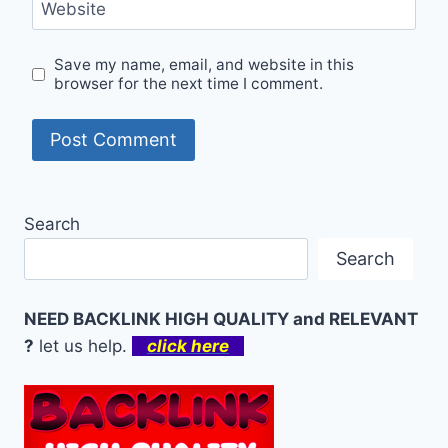
Website
Save my name, email, and website in this
browser for the next time I comment.
Search
Search
NEED BACKLINK HIGH QUALITY and RELEVANT
?
let us help.
click here