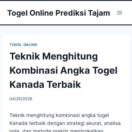
Skip
Togel Online Prediksi Tajam
to
content
TOGEL ONLINE
Teknik Menghitung
Kombinasi Angka Togel
Kanada Terbaik
04/25/2026
Teknik menghitung kombinasi angka togel
Kanada terbaik dengan strategi akurat, analisa
pola, dan metode praktis meningkatkan