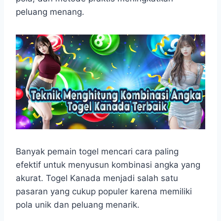
peluang menang.
Banyak pemain togel mencari cara paling
efektif untuk menyusun kombinasi angka yang
akurat. Togel Kanada menjadi salah satu
pasaran yang cukup populer karena memiliki
pola unik dan peluang menarik.