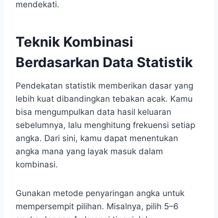
mendekati.
Teknik Kombinasi
Berdasarkan Data Statistik
Pendekatan statistik memberikan dasar yang
lebih kuat dibandingkan tebakan acak. Kamu
bisa mengumpulkan data hasil keluaran
sebelumnya, lalu menghitung frekuensi setiap
angka. Dari sini, kamu dapat menentukan
angka mana yang layak masuk dalam
kombinasi.
Gunakan metode penyaringan angka untuk
mempersempit pilihan. Misalnya, pilih 5–6