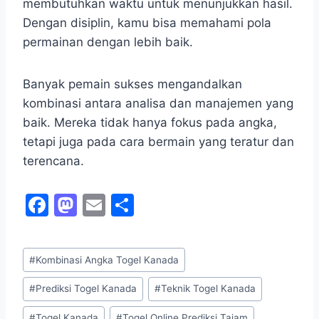
membutuhkan waktu untuk menunjukkan hasil.
Dengan disiplin, kamu bisa memahami pola
permainan dengan lebih baik.
Banyak pemain sukses mengandalkan
kombinasi antara analisa dan manajemen yang
baik. Mereka tidak hanya fokus pada angka,
tetapi juga pada cara bermain yang teratur dan
terencana.
F
M
E
S
a
a
m
h
c
st
ai
ar
Post
#
Kombinasi Angka Togel Kanada
e
o
l
e
Tags:
b
d
#
Prediksi Togel Kanada
#
Teknik Togel Kanada
o
o
#
Togel Kanada
#
Togel Online Prediksi Tajam