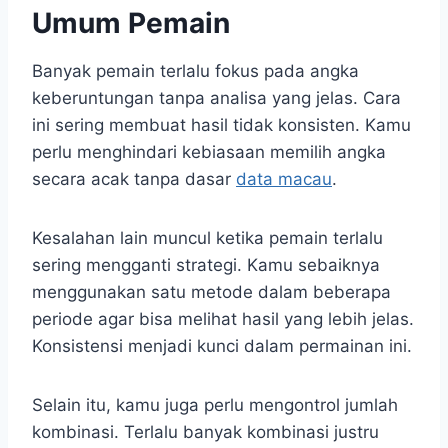
Umum Pemain
Banyak pemain terlalu fokus pada angka
keberuntungan tanpa analisa yang jelas. Cara
ini sering membuat hasil tidak konsisten. Kamu
perlu menghindari kebiasaan memilih angka
secara acak tanpa dasar
data macau
.
Kesalahan lain muncul ketika pemain terlalu
sering mengganti strategi. Kamu sebaiknya
menggunakan satu metode dalam beberapa
periode agar bisa melihat hasil yang lebih jelas.
Konsistensi menjadi kunci dalam permainan ini.
Selain itu, kamu juga perlu mengontrol jumlah
kombinasi. Terlalu banyak kombinasi justru