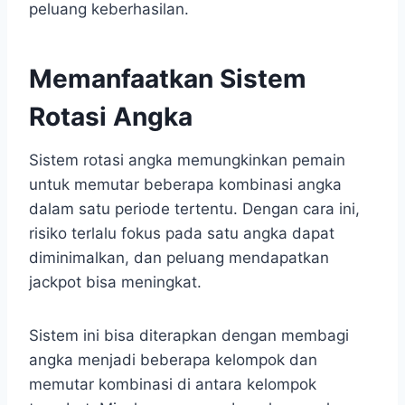
peluang keberhasilan.
Memanfaatkan Sistem
Rotasi Angka
Sistem rotasi angka memungkinkan pemain
untuk memutar beberapa kombinasi angka
dalam satu periode tertentu. Dengan cara ini,
risiko terlalu fokus pada satu angka dapat
diminimalkan, dan peluang mendapatkan
jackpot bisa meningkat.
Sistem ini bisa diterapkan dengan membagi
angka menjadi beberapa kelompok dan
memutar kombinasi di antara kelompok