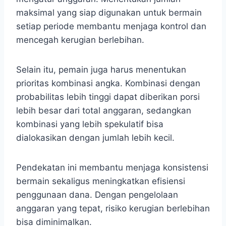
maksimal yang siap digunakan untuk bermain
setiap periode membantu menjaga kontrol dan
mencegah kerugian berlebihan.
Selain itu, pemain juga harus menentukan
prioritas kombinasi angka. Kombinasi dengan
probabilitas lebih tinggi dapat diberikan porsi
lebih besar dari total anggaran, sedangkan
kombinasi yang lebih spekulatif bisa
dialokasikan dengan jumlah lebih kecil.
Pendekatan ini membantu menjaga konsistensi
bermain sekaligus meningkatkan efisiensi
penggunaan dana. Dengan pengelolaan
anggaran yang tepat, risiko kerugian berlebihan
bisa diminimalkan.