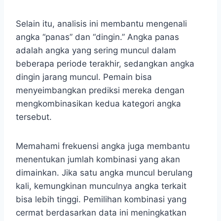
Selain itu, analisis ini membantu mengenali
angka “panas” dan “dingin.” Angka panas
adalah angka yang sering muncul dalam
beberapa periode terakhir, sedangkan angka
dingin jarang muncul. Pemain bisa
menyeimbangkan prediksi mereka dengan
mengkombinasikan kedua kategori angka
tersebut.
Memahami frekuensi angka juga membantu
menentukan jumlah kombinasi yang akan
dimainkan. Jika satu angka muncul berulang
kali, kemungkinan munculnya angka terkait
bisa lebih tinggi. Pemilihan kombinasi yang
cermat berdasarkan data ini meningkatkan