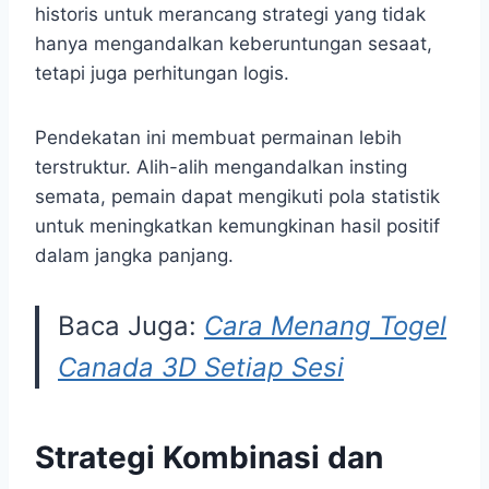
historis untuk merancang strategi yang tidak
hanya mengandalkan keberuntungan sesaat,
tetapi juga perhitungan logis.
Pendekatan ini membuat permainan lebih
terstruktur. Alih-alih mengandalkan insting
semata, pemain dapat mengikuti pola statistik
untuk meningkatkan kemungkinan hasil positif
dalam jangka panjang.
Baca Juga:
Cara Menang Togel
Canada 3D Setiap Sesi
Strategi Kombinasi dan