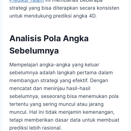
strategi yang bisa diterapkan secara konsisten
untuk mendukung prediksi angka 4D.
Analisis Pola Angka
Sebelumnya
Mempelajari angka-angka yang keluar
sebelumnya adalah langkah pertama dalam
membangun strategi yang efektif. Dengan
mencatat dan meninjau hasil-hasil
sebelumnya, seseorang bisa menemukan pola
tertentu yang sering muncul atau jarang
muncul. Hal ini tidak menjamin kemenangan,
tetapi memberikan dasar data untuk membuat
prediksi lebih rasional.