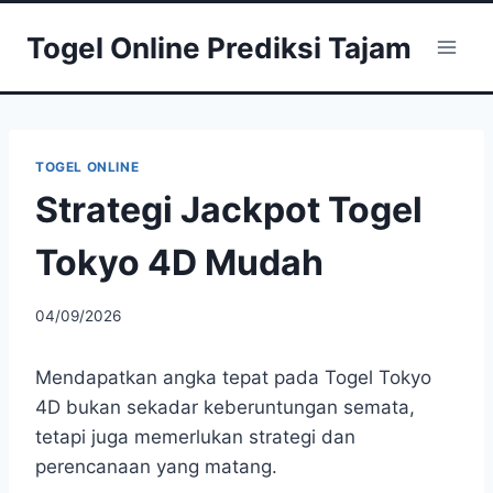
Skip
Togel Online Prediksi Tajam
to
content
TOGEL ONLINE
Strategi Jackpot Togel
Tokyo 4D Mudah
04/09/2026
Mendapatkan angka tepat pada Togel Tokyo
4D bukan sekadar keberuntungan semata,
tetapi juga memerlukan strategi dan
perencanaan yang matang.