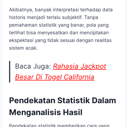
Akibatnya, banyak interpretasi terhadap data
historis menjadi terlalu subjektif. Tanpa
pemahaman statistik yang benar, pola yang
terlihat bisa menyesatkan dan menciptakan
ekspektasi yang tidak sesuai dengan realitas
sistem acak.
Baca Juga:
Rahasia Jackpot
Besar Di Togel California
Pendekatan Statistik Dalam
Menganalisis Hasil
Pendekatan statistik memberikan cara yang