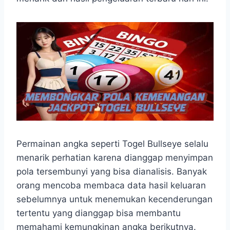
Permainan angka seperti Togel Bullseye selalu
menarik perhatian karena dianggap menyimpan
pola tersembunyi yang bisa dianalisis. Banyak
orang mencoba membaca data hasil keluaran
sebelumnya untuk menemukan kecenderungan
tertentu yang dianggap bisa membantu
memahami kemungkinan angka berikutnya.