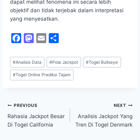
dapat melihat fenomena ini secara lebih
objektif dan tidak terjebak dalam interpretasi
yang menyesatkan.
F
M
E
S
a
a
m
h
c
st
ai
ar
Post
#
Analisis Data
#
Pola Jackpot
#
Togel Bullseye
e
o
l
e
Tags:
b
d
#
Togel Online Prediksi Tajam
o
o
o
n
k
Post
PREVIOUS
NEXT
Rahasia Jackpot Besar
Analisis Jackpot Yang
navigation
Di Togel California
Tren Di Togel Denmark