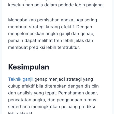
keseluruhan pola dalam periode lebih panjang.
Mengabaikan pemisahan angka juga sering
membuat strategi kurang efektif. Dengan
mengelompokkan angka ganjil dan genap,
pemain dapat melihat tren lebih jelas dan
membuat prediksi lebih terstruktur.
Kesimpulan
Teknik ganjil
genap menjadi strategi yang
cukup efektif bila diterapkan dengan disiplin
dan analisis yang tepat. Pemahaman dasar,
pencatatan angka, dan penggunaan rumus
sederhana meningkatkan peluang prediksi
lebih akurat.