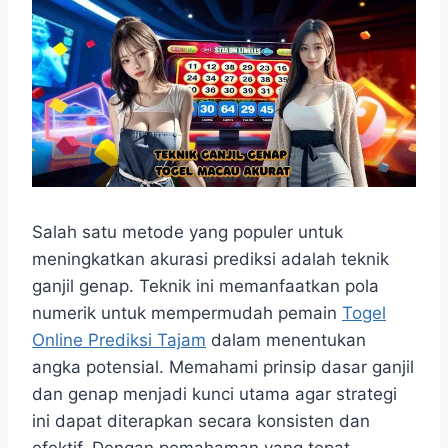
Salah satu metode yang populer untuk
meningkatkan akurasi prediksi adalah teknik
ganjil genap. Teknik ini memanfaatkan pola
numerik untuk mempermudah pemain
Togel
Online Prediksi Tajam
dalam menentukan
angka potensial. Memahami prinsip dasar ganjil
dan genap menjadi kunci utama agar strategi
ini dapat diterapkan secara konsisten dan
efektif. Dengan pemahaman yang tepat,