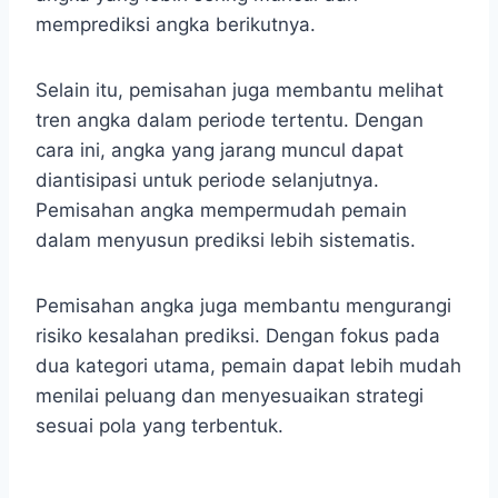
memprediksi angka berikutnya.
Selain itu, pemisahan juga membantu melihat
tren angka dalam periode tertentu. Dengan
cara ini, angka yang jarang muncul dapat
diantisipasi untuk periode selanjutnya.
Pemisahan angka mempermudah pemain
dalam menyusun prediksi lebih sistematis.
Pemisahan angka juga membantu mengurangi
risiko kesalahan prediksi. Dengan fokus pada
dua kategori utama, pemain dapat lebih mudah
menilai peluang dan menyesuaikan strategi
sesuai pola yang terbentuk.