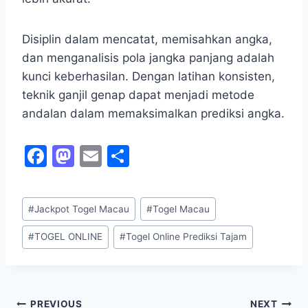
Disiplin dalam mencatat, memisahkan angka,
dan menganalisis pola jangka panjang adalah
kunci keberhasilan. Dengan latihan konsisten,
teknik ganjil genap dapat menjadi metode
andalan dalam memaksimalkan prediksi angka.
F
M
E
S
a
a
m
h
c
st
ai
ar
Post
#
Jackpot Togel Macau
#
Togel Macau
e
o
l
e
Tags:
b
d
#
TOGEL ONLINE
#
Togel Online Prediksi Tajam
o
o
o
n
PREVIOUS
NEXT