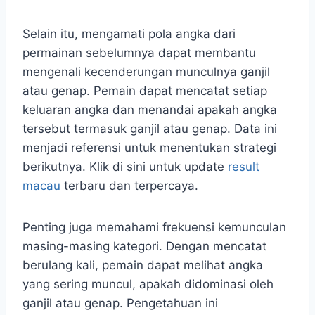
Selain itu, mengamati pola angka dari
permainan sebelumnya dapat membantu
mengenali kecenderungan munculnya ganjil
atau genap. Pemain dapat mencatat setiap
keluaran angka dan menandai apakah angka
tersebut termasuk ganjil atau genap. Data ini
menjadi referensi untuk menentukan strategi
berikutnya. Klik di sini untuk update
result
macau
terbaru dan terpercaya.
Penting juga memahami frekuensi kemunculan
masing-masing kategori. Dengan mencatat
berulang kali, pemain dapat melihat angka
yang sering muncul, apakah didominasi oleh
ganjil atau genap. Pengetahuan ini