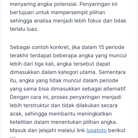
menyaring angka potensial. Penyaringan ini
bertujuan untuk mempersempit pilihan
sehingga analisa menjadi lebih fokus dan tidak
terlalu luas.
Sebagai contoh konkret, jika dalam 15 periode
terakhir terdapat beberapa angka yang muncul
lebih dari tiga kali, angka tersebut dapat
dimasukkan dalam kategori utama. Sementara
itu, angka yang tidak muncul dalam periode
yang sama bisa dimasukkan sebagai alternatif.
Dengan cara ini, proses penyaringan menjadi
lebih terstruktur dan tidak dilakukan secara
acak, sehingga membantu meningkatkan
ketelitian dalam menentukan pilihan angka.
Masuk dan jelajahi melalui link
lusatoto
berikut