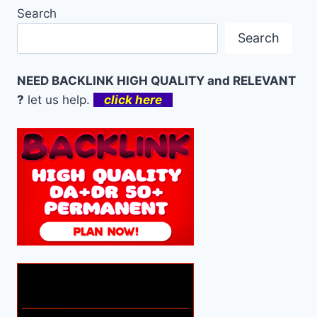
Search
Search
NEED BACKLINK HIGH QUALITY and RELEVANT
?
let us help.
click here