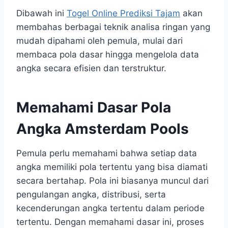
Dibawah ini
Togel Online Prediksi Tajam
akan
membahas berbagai teknik analisa ringan yang
mudah dipahami oleh pemula, mulai dari
membaca pola dasar hingga mengelola data
angka secara efisien dan terstruktur.
Memahami Dasar Pola
Angka Amsterdam Pools
Pemula perlu memahami bahwa setiap data
angka memiliki pola tertentu yang bisa diamati
secara bertahap. Pola ini biasanya muncul dari
pengulangan angka, distribusi, serta
kecenderungan angka tertentu dalam periode
tertentu. Dengan memahami dasar ini, proses