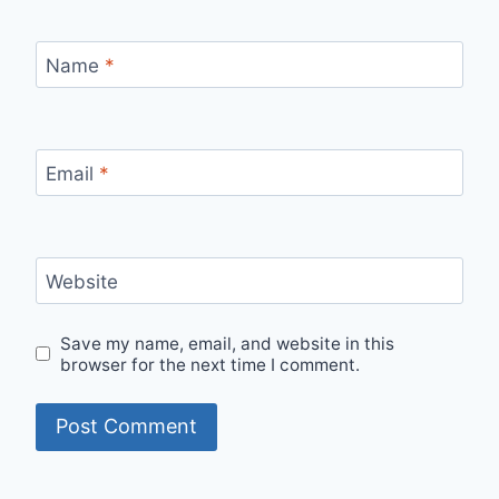
Name
*
Email
*
Website
Save my name, email, and website in this
browser for the next time I comment.