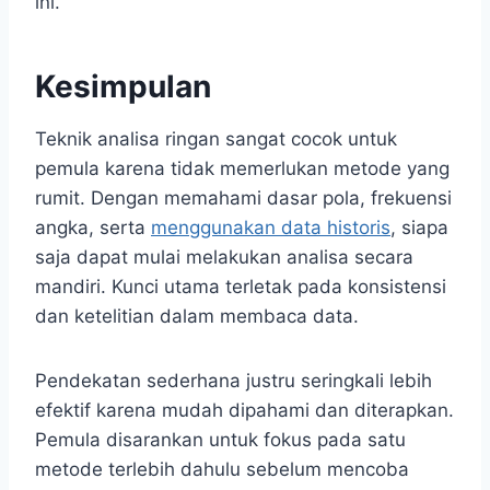
ini.
Kesimpulan
Teknik analisa ringan sangat cocok untuk
pemula karena tidak memerlukan metode yang
rumit. Dengan memahami dasar pola, frekuensi
angka, serta
menggunakan data historis
, siapa
saja dapat mulai melakukan analisa secara
mandiri. Kunci utama terletak pada konsistensi
dan ketelitian dalam membaca data.
Pendekatan sederhana justru seringkali lebih
efektif karena mudah dipahami dan diterapkan.
Pemula disarankan untuk fokus pada satu
metode terlebih dahulu sebelum mencoba