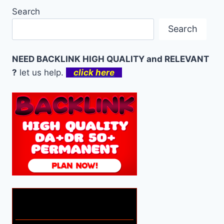
Search
Search
NEED BACKLINK HIGH QUALITY and RELEVANT
?
let us help.
click here