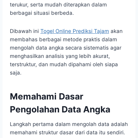
terukur, serta mudah diterapkan dalam
berbagai situasi berbeda.
Dibawah ini
Togel Online Prediksi Tajam
akan
membahas berbagai metode praktis dalam
mengolah data angka secara sistematis agar
menghasilkan analisis yang lebih akurat,
terstruktur, dan mudah dipahami oleh siapa
saja.
Memahami Dasar
Pengolahan Data Angka
Langkah pertama dalam mengolah data adalah
memahami struktur dasar dari data itu sendiri.