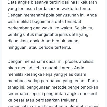
Data angka biasanya terdiri dari hasil keluaran
yang tersusun berdasarkan waktu tertentu.
Dengan memahami pola penyusunan ini, Anda
bisa melihat bagaimana data tersebut
berkembang dari waktu ke waktu. Selain itu,
penting untuk mengetahui jenis data yang
digunakan, apakah berbentuk harian,
mingguan, atau periode tertentu.
Dengan memahami dasar ini, proses analisis
akan menjadi lebih mudah karena Anda
memiliki kerangka kerja yang jelas dalam
membaca setiap perubahan yang terjadi. Pada
tahap ini, penggunaan metode pengelompokan
sederhana seperti pengurutan angka dari kecil
ke besar atau berdasarkan frekuensi
kemunculan sangat membantu. Pendekatan ini