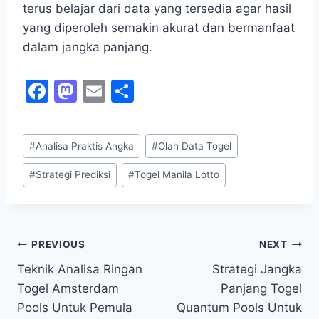
terus belajar dari data yang tersedia agar hasil
yang diperoleh semakin akurat dan bermanfaat
dalam jangka panjang.
F
M
E
S
a
a
m
h
c
st
ai
ar
Post
#
Analisa Praktis Angka
#
Olah Data Togel
e
o
l
e
Tags:
b
d
#
Strategi Prediksi
#
Togel Manila Lotto
o
o
o
n
k
Post
PREVIOUS
NEXT
Teknik Analisa Ringan
Strategi Jangka
navigation
Togel Amsterdam
Panjang Togel
Pools Untuk Pemula
Quantum Pools Untuk