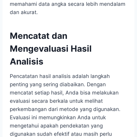
memahami data angka secara lebih mendalam
dan akurat.
Mencatat dan
Mengevaluasi Hasil
Analisis
Pencatatan hasil analisis adalah langkah
penting yang sering diabaikan. Dengan
mencatat setiap hasil, Anda bisa melakukan
evaluasi secara berkala untuk melihat
perkembangan dari metode yang digunakan.
Evaluasi ini memungkinkan Anda untuk
mengetahui apakah pendekatan yang
digunakan sudah efektif atau masih perlu