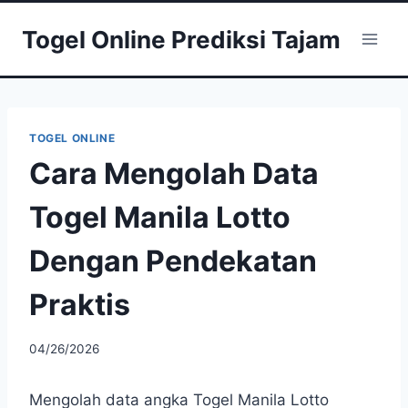
Skip
Togel Online Prediksi Tajam
to
content
TOGEL ONLINE
Cara Mengolah Data
Togel Manila Lotto
Dengan Pendekatan
Praktis
04/26/2026
Mengolah data angka Togel Manila Lotto