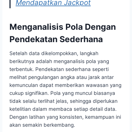
Mendapatkan Jackpot
Menganalisis Pola Dengan
Pendekatan Sederhana
Setelah data dikelompokkan, langkah
berikutnya adalah menganalisis pola yang
terbentuk. Pendekatan sederhana seperti
melihat pengulangan angka atau jarak antar
kemunculan dapat memberikan wawasan yang
cukup signifikan. Pola yang muncul biasanya
tidak selalu terlihat jelas, sehingga diperlukan
ketelitian dalam membaca setiap detail data.
Dengan latihan yang konsisten, kemampuan ini
akan semakin berkembang.