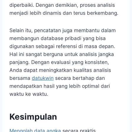
diperbaiki. Dengan demikian, proses analisis
menjadi lebih dinamis dan terus berkembang.
Selain itu, pencatatan juga membantu dalam
membangun database pribadi yang bisa
digunakan sebagai referensi di masa depan.
Hal ini sangat berguna untuk analisis jangka
panjang. Dengan evaluasi yang konsisten,
Anda dapat meningkatkan kualitas analisis
bersama
datukwin
secara bertahap dan
mendapatkan hasil yang lebih optimal dari
waktu ke waktu.
Kesimpulan
Mengolah data angka
secara praktis