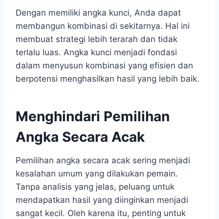
Dengan memiliki angka kunci, Anda dapat
membangun kombinasi di sekitarnya. Hal ini
membuat strategi lebih terarah dan tidak
terlalu luas. Angka kunci menjadi fondasi
dalam menyusun kombinasi yang efisien dan
berpotensi menghasilkan hasil yang lebih baik.
Menghindari Pemilihan
Angka Secara Acak
Pemilihan angka secara acak sering menjadi
kesalahan umum yang dilakukan pemain.
Tanpa analisis yang jelas, peluang untuk
mendapatkan hasil yang diinginkan menjadi
sangat kecil. Oleh karena itu, penting untuk