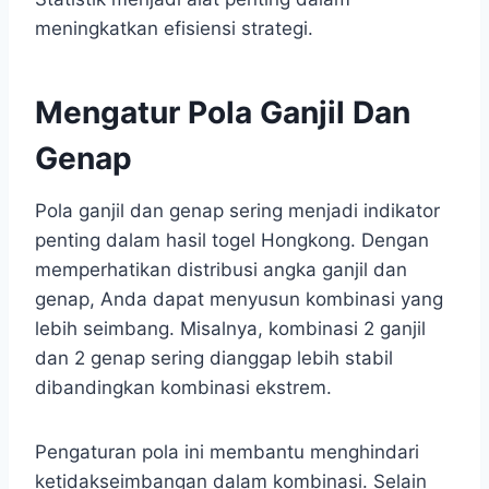
meningkatkan efisiensi strategi.
Mengatur Pola Ganjil Dan
Genap
Pola ganjil dan genap sering menjadi indikator
penting dalam hasil togel Hongkong. Dengan
memperhatikan distribusi angka ganjil dan
genap, Anda dapat menyusun kombinasi yang
lebih seimbang. Misalnya, kombinasi 2 ganjil
dan 2 genap sering dianggap lebih stabil
dibandingkan kombinasi ekstrem.
Pengaturan pola ini membantu menghindari
ketidakseimbangan dalam kombinasi. Selain