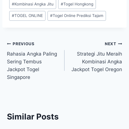
c
st
ai
ar
Post
#
Kombinasi Angka Jitu
#
Togel Hongkong
e
o
l
e
Tags:
b
d
#
TOGEL ONLINE
#
Togel Online Prediksi Tajam
o
o
o
n
k
Post
PREVIOUS
NEXT
Rahasia Angka Paling
Strategi Jitu Meraih
navigation
Sering Tembus
Kombinasi Angka
Jackpot Togel
Jackpot Togel Oregon
Singapore
Similar Posts