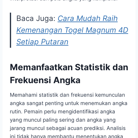
Baca Juga:
Cara Mudah Raih
Kemenangan Togel Magnum 4D
Setiap Putaran
Memanfaatkan Statistik dan
Frekuensi Angka
Memahami statistik dan frekuensi kemunculan
angka sangat penting untuk menemukan angka
rutin. Pemain perlu mengidentifikasi angka
yang muncul paling sering dan angka yang
jarang muncul sebagai acuan prediksi. Analisis
ini tidak hanya membantu menentukan angka