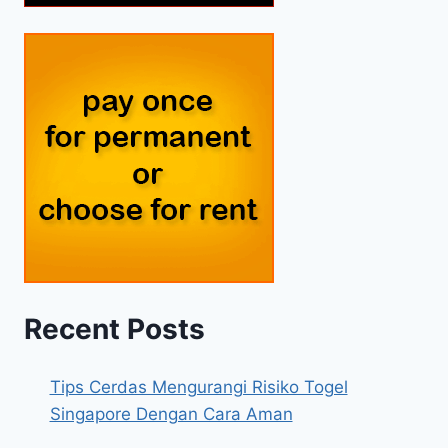
Recent Posts
Tips Cerdas Mengurangi Risiko Togel
Singapore Dengan Cara Aman