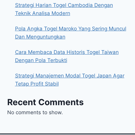
Strategi Harian Togel Cambodia Dengan
Teknik Analisa Modern
Pola Angka Togel Maroko Yang Sering Muncul
Dan Menguntungkan
Cara Membaca Data Historis Togel Taiwan
Dengan Pola Terbukti
Strategi Manajemen Modal Togel Japan Agar
Tetap Profit Stabil
Recent Comments
No comments to show.