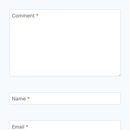
Comment
*
Name
*
Email
*