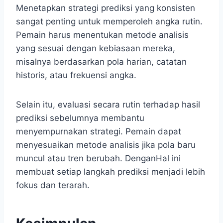
Menetapkan strategi prediksi yang konsisten
sangat penting untuk memperoleh angka rutin.
Pemain harus menentukan metode analisis
yang sesuai dengan kebiasaan mereka,
misalnya berdasarkan pola harian, catatan
historis, atau frekuensi angka.
Selain itu, evaluasi secara rutin terhadap hasil
prediksi sebelumnya membantu
menyempurnakan strategi. Pemain dapat
menyesuaikan metode analisis jika pola baru
muncul atau tren berubah. DenganHal ini
membuat setiap langkah prediksi menjadi lebih
fokus dan terarah.