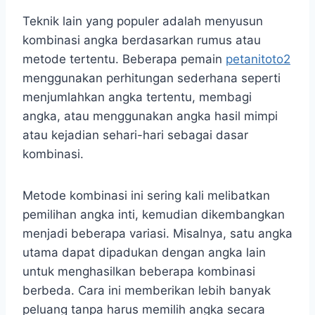
Teknik lain yang populer adalah menyusun
kombinasi angka berdasarkan rumus atau
metode tertentu. Beberapa pemain
petanitoto2
menggunakan perhitungan sederhana seperti
menjumlahkan angka tertentu, membagi
angka, atau menggunakan angka hasil mimpi
atau kejadian sehari-hari sebagai dasar
kombinasi.
Metode kombinasi ini sering kali melibatkan
pemilihan angka inti, kemudian dikembangkan
menjadi beberapa variasi. Misalnya, satu angka
utama dapat dipadukan dengan angka lain
untuk menghasilkan beberapa kombinasi
berbeda. Cara ini memberikan lebih banyak
peluang tanpa harus memilih angka secara