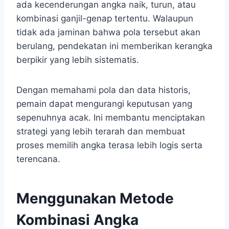
ada kecenderungan angka naik, turun, atau
kombinasi ganjil-genap tertentu. Walaupun
tidak ada jaminan bahwa pola tersebut akan
berulang, pendekatan ini memberikan kerangka
berpikir yang lebih sistematis.
Dengan memahami pola dan data historis,
pemain dapat mengurangi keputusan yang
sepenuhnya acak. Ini membantu menciptakan
strategi yang lebih terarah dan membuat
proses memilih angka terasa lebih logis serta
terencana.
Menggunakan Metode
Kombinasi Angka