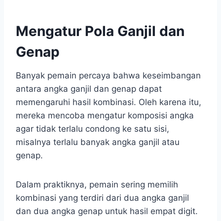
Mengatur Pola Ganjil dan
Genap
Banyak pemain percaya bahwa keseimbangan
antara angka ganjil dan genap dapat
memengaruhi hasil kombinasi. Oleh karena itu,
mereka mencoba mengatur komposisi angka
agar tidak terlalu condong ke satu sisi,
misalnya terlalu banyak angka ganjil atau
genap.
Dalam praktiknya, pemain sering memilih
kombinasi yang terdiri dari dua angka ganjil
dan dua angka genap untuk hasil empat digit.