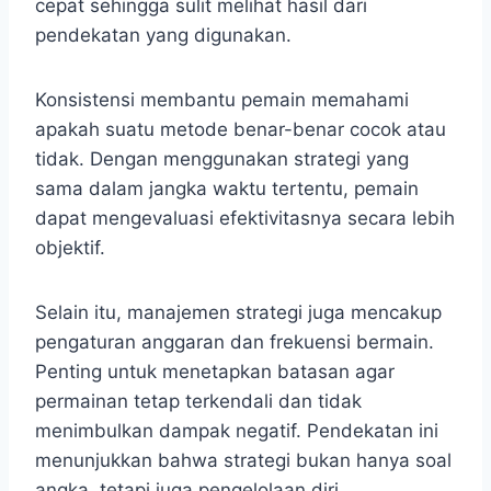
cepat sehingga sulit melihat hasil dari
pendekatan yang digunakan.
Konsistensi membantu pemain memahami
apakah suatu metode benar-benar cocok atau
tidak. Dengan menggunakan strategi yang
sama dalam jangka waktu tertentu, pemain
dapat mengevaluasi efektivitasnya secara lebih
objektif.
Selain itu, manajemen strategi juga mencakup
pengaturan anggaran dan frekuensi bermain.
Penting untuk menetapkan batasan agar
permainan tetap terkendali dan tidak
menimbulkan dampak negatif. Pendekatan ini
menunjukkan bahwa strategi bukan hanya soal
angka, tetapi juga pengelolaan diri.