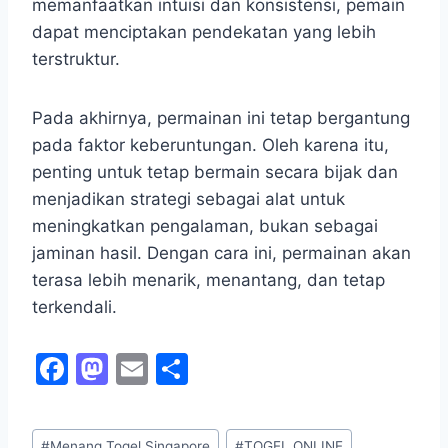
memanfaatkan intuisi dan konsistensi, pemain
dapat menciptakan pendekatan yang lebih
terstruktur.
Pada akhirnya, permainan ini tetap bergantung
pada faktor keberuntungan. Oleh karena itu,
penting untuk tetap bermain secara bijak dan
menjadikan strategi sebagai alat untuk
meningkatkan pengalaman, bukan sebagai
jaminan hasil. Dengan cara ini, permainan akan
terasa lebih menarik, menantang, dan tetap
terkendali.
F
M
E
S
a
a
m
h
c
st
ai
ar
Post
#
Menang Togel Singapore
#
TOGEL ONLINE