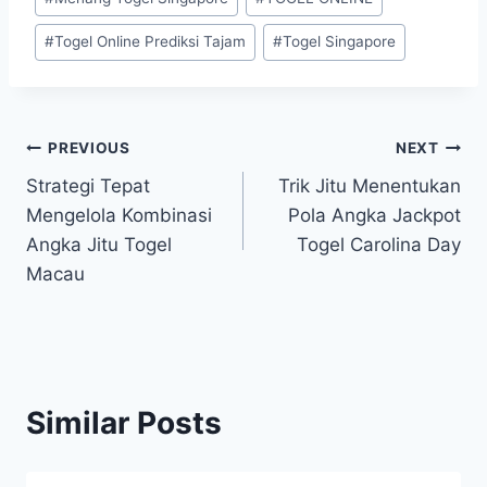
e
o
l
e
Tags:
b
d
#
Togel Online Prediksi Tajam
#
Togel Singapore
o
o
o
n
k
Post
PREVIOUS
NEXT
Strategi Tepat
Trik Jitu Menentukan
navigation
Mengelola Kombinasi
Pola Angka Jackpot
Angka Jitu Togel
Togel Carolina Day
Macau
Similar Posts