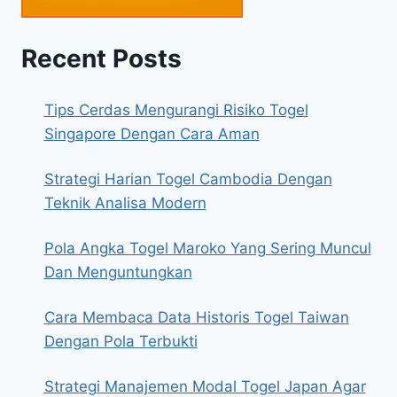
Recent Posts
Tips Cerdas Mengurangi Risiko Togel
Singapore Dengan Cara Aman
Strategi Harian Togel Cambodia Dengan
Teknik Analisa Modern
Pola Angka Togel Maroko Yang Sering Muncul
Dan Menguntungkan
Cara Membaca Data Historis Togel Taiwan
Dengan Pola Terbukti
Strategi Manajemen Modal Togel Japan Agar