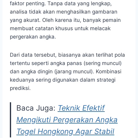
faktor penting. Tanpa data yang lengkap,
analisa tidak akan menghasilkan gambaran
yang akurat. Oleh karena itu, banyak pemain
membuat catatan khusus untuk melacak
pergerakan angka.
Dari data tersebut, biasanya akan terlihat pola
tertentu seperti angka panas (sering muncul)
dan angka dingin (jarang muncul). Kombinasi
keduanya sering digunakan dalam strategi
prediksi.
Baca Juga:
Teknik Efektif
Mengikuti Pergerakan Angka
Togel Hongkong Agar Stabil