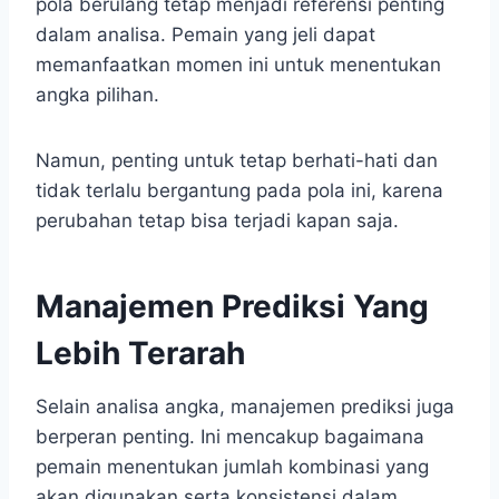
pola berulang tetap menjadi referensi penting
dalam analisa. Pemain yang jeli dapat
memanfaatkan momen ini untuk menentukan
angka pilihan.
Namun, penting untuk tetap berhati-hati dan
tidak terlalu bergantung pada pola ini, karena
perubahan tetap bisa terjadi kapan saja.
Manajemen Prediksi Yang
Lebih Terarah
Selain analisa angka, manajemen prediksi juga
berperan penting. Ini mencakup bagaimana
pemain menentukan jumlah kombinasi yang
akan digunakan serta konsistensi dalam