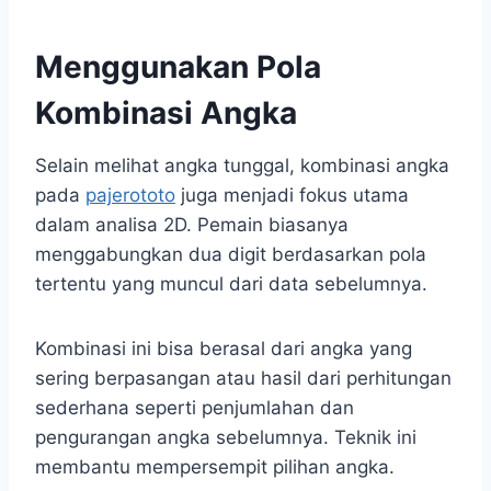
Menggunakan Pola
Kombinasi Angka
Selain melihat angka tunggal, kombinasi angka
pada
pajerototo
juga menjadi fokus utama
dalam analisa 2D. Pemain biasanya
menggabungkan dua digit berdasarkan pola
tertentu yang muncul dari data sebelumnya.
Kombinasi ini bisa berasal dari angka yang
sering berpasangan atau hasil dari perhitungan
sederhana seperti penjumlahan dan
pengurangan angka sebelumnya. Teknik ini
membantu mempersempit pilihan angka.