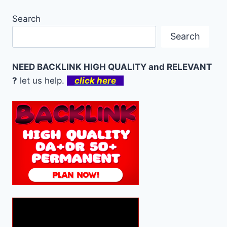
Search
Search
NEED BACKLINK HIGH QUALITY and RELEVANT
?
let us help.
click here