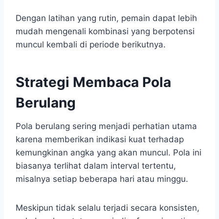
Dengan latihan yang rutin, pemain dapat lebih
mudah mengenali kombinasi yang berpotensi
muncul kembali di periode berikutnya.
Strategi Membaca Pola
Berulang
Pola berulang sering menjadi perhatian utama
karena memberikan indikasi kuat terhadap
kemungkinan angka yang akan muncul. Pola ini
biasanya terlihat dalam interval tertentu,
misalnya setiap beberapa hari atau minggu.
Meskipun tidak selalu terjadi secara konsisten,