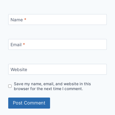
Name
*
Email
*
Website
Save my name, email, and website in this
browser for the next time I comment.