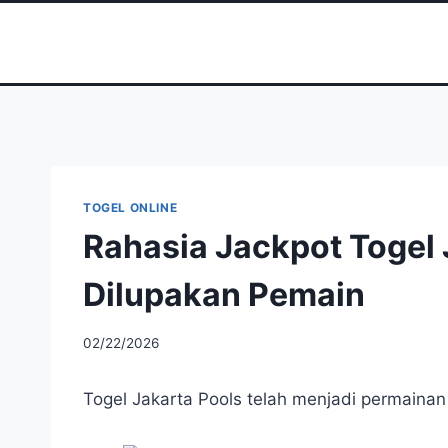
Skip
to
content
TOGEL ONLINE
Rahasia Jackpot Togel 
Dilupakan Pemain
02/22/2026
Togel Jakarta Pools telah menjadi permaina