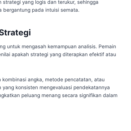
strategi yang logis dan terukur, sehingga
a bergantung pada intuisi semata.
Strategi
nting untuk mengasah kemampuan analisis. Pemain
lai apakah strategi yang diterapkan efektif atau
an kombinasi angka, metode pencatatan, atau
in yang konsisten mengevaluasi pendekatannya
gkatkan peluang menang secara signifikan dalam