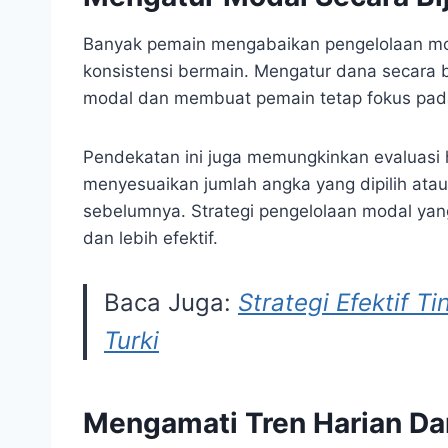
Banyak pemain mengabaikan pengelolaan moda
konsistensi bermain. Mengatur dana secara
modal dan membuat pemain tetap fokus pada
Pendekatan ini juga memungkinkan evaluasi h
menyesuaikan jumlah angka yang dipilih at
sebelumnya. Strategi pengelolaan modal yan
dan lebih efektif.
Baca Juga:
Strategi Efektif 
Turki
Mengamati Tren Harian D