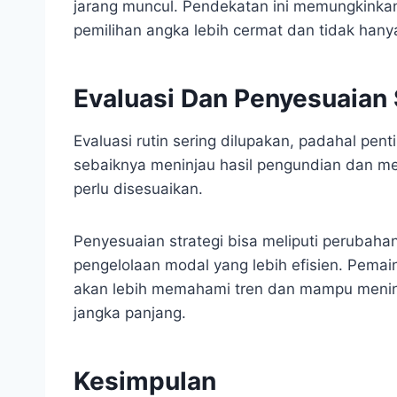
jarang muncul. Pendekatan ini memungkinkan 
pemilihan angka lebih cermat dan tidak hany
Evaluasi Dan Penyesuaian 
Evaluasi rutin sering dilupakan, padahal pe
sebaiknya meninjau hasil pengundian dan meni
perlu disesuaikan.
Penyesuaian strategi bisa meliputi perubah
pengelolaan modal yang lebih efisien. Pema
akan lebih memahami tren dan mampu menin
jangka panjang.
Kesimpulan