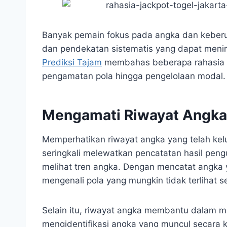
Banyak pemain fokus pada angka dan keberu
dan pendekatan sistematis yang dapat menin
Prediksi Tajam
membahas beberapa rahasia ya
pengamatan pola hingga pengelolaan modal.
Mengamati Riwayat Angka
Memperhatikan riwayat angka yang telah kel
seringkali melewatkan pencatatan hasil peng
melihat tren angka. Dengan mencatat angka 
mengenali pola yang mungkin tidak terlihat se
Selain itu, riwayat angka membantu dalam 
mengidentifikasi angka yang muncul secara k