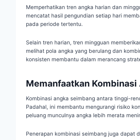
Memperhatikan tren angka harian dan minggu
mencatat hasil pengundian setiap hari me
pada periode tertentu.
Selain tren harian, tren mingguan memberi
melihat pola angka yang berulang dan kombi
konsisten membantu dalam merancang strateg
Memanfaatkan Kombinasi
Kombinasi angka seimbang antara tinggi-rend
Padahal, ini membantu mengurangi risiko ko
peluang munculnya angka lebih merata meni
Penerapan kombinasi seimbang juga dapat d