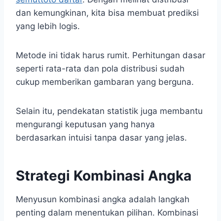
dan kemungkinan, kita bisa membuat prediksi
yang lebih logis.
Metode ini tidak harus rumit. Perhitungan dasar
seperti rata-rata dan pola distribusi sudah
cukup memberikan gambaran yang berguna.
Selain itu, pendekatan statistik juga membantu
mengurangi keputusan yang hanya
berdasarkan intuisi tanpa dasar yang jelas.
Strategi Kombinasi Angka
Menyusun kombinasi angka adalah langkah
penting dalam menentukan pilihan. Kombinasi