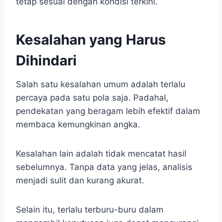
tetap sesuai dengan kondisi terkini.
Kesalahan yang Harus
Dihindari
Salah satu kesalahan umum adalah terlalu
percaya pada satu pola saja. Padahal,
pendekatan yang beragam lebih efektif dalam
membaca kemungkinan angka.
Kesalahan lain adalah tidak mencatat hasil
sebelumnya. Tanpa data yang jelas, analisis
menjadi sulit dan kurang akurat.
Selain itu, terlalu terburu-buru dalam