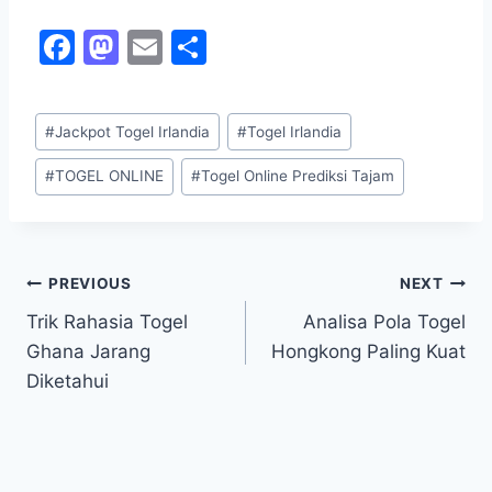
F
M
E
S
a
a
m
h
c
st
ai
ar
Post
#
Jackpot Togel Irlandia
#
Togel Irlandia
e
o
l
e
Tags:
b
d
#
TOGEL ONLINE
#
Togel Online Prediksi Tajam
o
o
o
n
k
Post
PREVIOUS
NEXT
Trik Rahasia Togel
Analisa Pola Togel
navigation
Ghana Jarang
Hongkong Paling Kuat
Diketahui