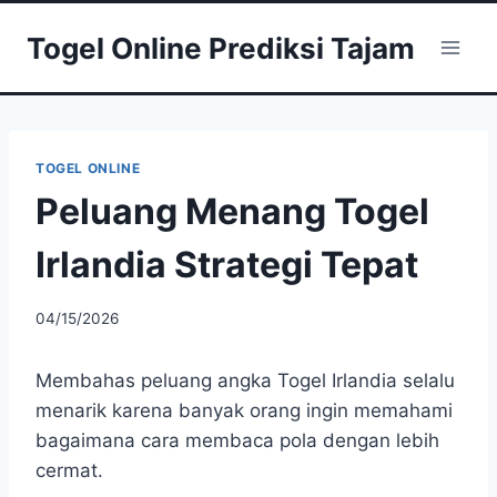
Skip
Togel Online Prediksi Tajam
to
content
TOGEL ONLINE
Peluang Menang Togel
Irlandia Strategi Tepat
04/15/2026
Membahas peluang angka Togel Irlandia selalu
menarik karena banyak orang ingin memahami
bagaimana cara membaca pola dengan lebih
cermat.