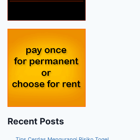
Recent Posts
Tips Cerdas Mengurangi Risiko Togel