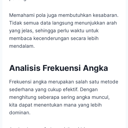
Memahami pola juga membutuhkan kesabaran.
Tidak semua data langsung menunjukkan arah
yang jelas, sehingga perlu waktu untuk
membaca kecenderungan secara lebih
mendalam.
Analisis Frekuensi Angka
Frekuensi angka merupakan salah satu metode
sederhana yang cukup efektif. Dengan
menghitung seberapa sering angka muncul,
kita dapat menentukan mana yang lebih
dominan.