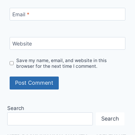
Email
*
Website
Save my name, email, and website in this
browser for the next time I comment.
Search
Search