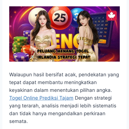
Walaupun hasil bersifat acak, pendekatan yang
tepat dapat membantu meningkatkan
keyakinan dalam menentukan pilihan angka.
Togel Online Prediksi Tajam
Dengan strategi
yang terarah, analisis menjadi lebih sistematis
dan tidak hanya mengandalkan perkiraan
semata.