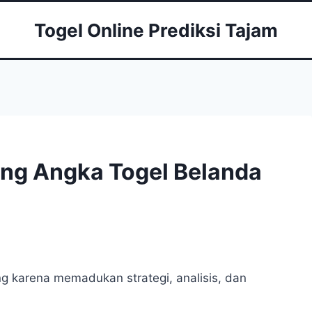
Togel Online Prediksi Tajam
ng Angka Togel Belanda
g karena memadukan strategi, analisis, dan