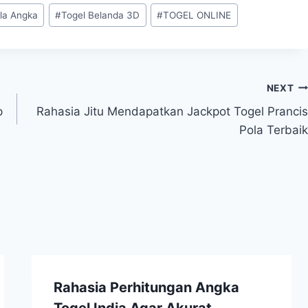
ola Angka
#
Togel Belanda 3D
#
TOGEL ONLINE
NEXT
p
Rahasia Jitu Mendapatkan Jackpot Togel Prancis
Pola Terbaik
Rahasia Perhitungan Angka