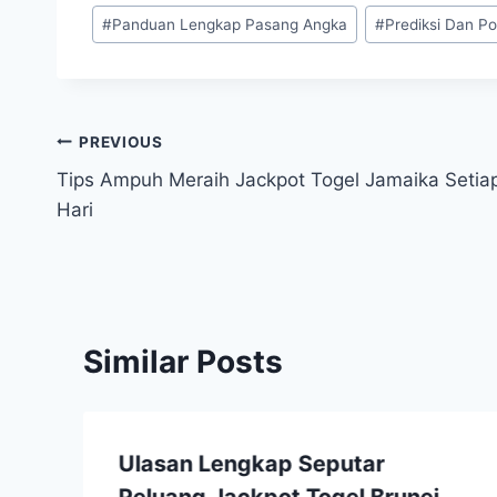
c
st
ai
ar
Post
#
Panduan Lengkap Pasang Angka
#
Prediksi Dan P
e
o
l
e
Tags:
b
d
o
o
o
n
Post
PREVIOUS
k
Tips Ampuh Meraih Jackpot Togel Jamaika Setia
navigation
Hari
Similar Posts
Ulasan Lengkap Seputar