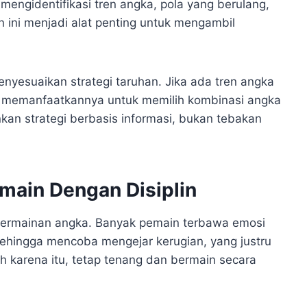
 mengidentifikasi tren angka, pola yang berulang,
n ini menjadi alat penting untuk mengambil
enyesuaikan strategi taruhan. Jika ada tren angka
sa memanfaatkannya untuk memilih kombinasi angka
nkan strategi berbasis informasi, bukan tebakan
main Dengan Disiplin
 permainan angka. Banyak pemain terbawa emosi
sehingga mencoba mengejar kerugian, yang justru
h karena itu, tetap tenang dan bermain secara