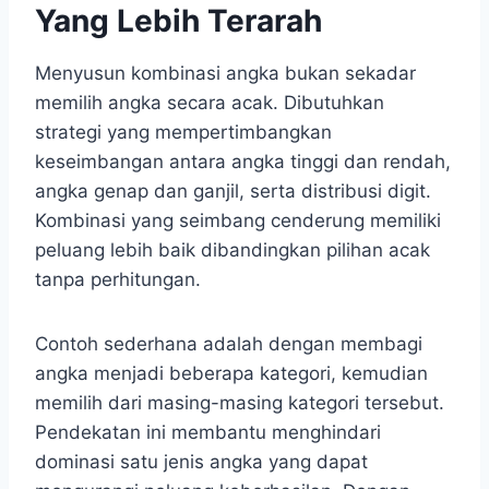
Yang Lebih Terarah
Menyusun kombinasi angka bukan sekadar
memilih angka secara acak. Dibutuhkan
strategi yang mempertimbangkan
keseimbangan antara angka tinggi dan rendah,
angka genap dan ganjil, serta distribusi digit.
Kombinasi yang seimbang cenderung memiliki
peluang lebih baik dibandingkan pilihan acak
tanpa perhitungan.
Contoh sederhana adalah dengan membagi
angka menjadi beberapa kategori, kemudian
memilih dari masing-masing kategori tersebut.
Pendekatan ini membantu menghindari
dominasi satu jenis angka yang dapat