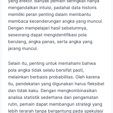
yang efektif. Banyak pemain seringkali hanya
mengandalkan intuisi, padahal data historis
memiliki peran penting dalam membantu
membaca kecenderungan angka yang muncul.
Dengan mempelajari hasil sebelumnya,
seseorang dapat mengidentifikasi pola
berulang, angka panas, serta angka yang
jarang muncul.
Selain itu, penting untuk memahami bahwa
pola angka tidak selalu bersifat pasti,
melainkan berbasis probabilitas. Oleh karena
itu, pendekatan yang digunakan harus fleksibel
dan tidak kaku. Dengan mengkombinasikan
analisa statistik sederhana dan pengamatan
rutin, pemain dapat membangun strategi yang
lebih terarah tanpa bergantung pada spekulasi