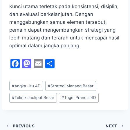
Kunci utama terletak pada konsistensi, disiplin,
dan evaluasi berkelanjutan. Dengan
menggabungkan semua elemen tersebut,
pemain dapat mengembangkan strategi yang
lebih matang dan terarah untuk mencapai hasil
optimal dalam jangka panjang.
F
M
E
S
a
a
m
h
c
st
ai
ar
Post
#
Angka Jitu 4D
#
Strategi Menang Besar
e
o
l
e
Tags:
b
d
#
Teknik Jackpot Besar
#
Togel Prancis 4D
o
o
o
n
k
Post
PREVIOUS
NEXT