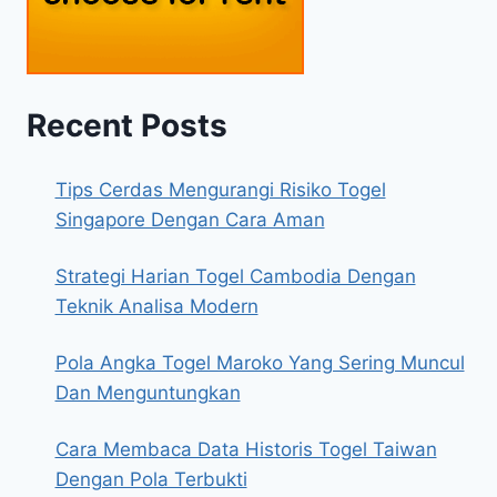
Recent Posts
Tips Cerdas Mengurangi Risiko Togel
Singapore Dengan Cara Aman
Strategi Harian Togel Cambodia Dengan
Teknik Analisa Modern
Pola Angka Togel Maroko Yang Sering Muncul
Dan Menguntungkan
Cara Membaca Data Historis Togel Taiwan
Dengan Pola Terbukti