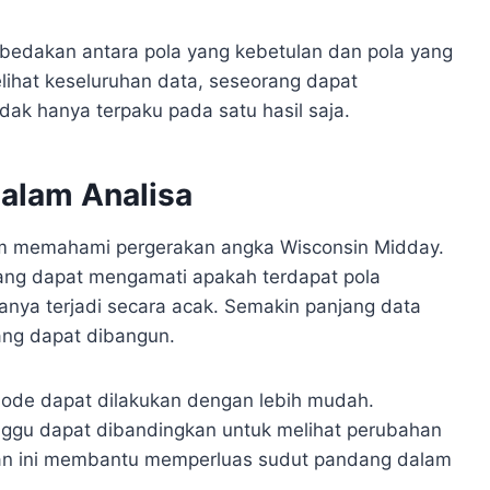
mbedakan antara pola yang kebetulan dan pola yang
lihat keseluruhan data, seseorang dapat
ak hanya terpaku pada satu hasil saja.
Dalam Analisa
am memahami pergerakan angka Wisconsin Midday.
ang dapat mengamati apakah terdapat pola
anya terjadi secara acak. Semakin panjang data
yang dapat dibangun.
eriode dapat dilakukan dengan lebih mudah.
inggu dapat dibandingkan untuk melihat perubahan
an ini membantu memperluas sudut pandang dalam