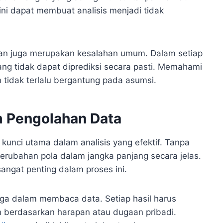
 ini dapat membuat analisis menjadi tidak
uran juga merupakan kesalahan umum. Dalam setiap
ang tidak dapat diprediksi secara pasti. Memahami
dan tidak terlalu bergantung pada asumsi.
m Pengolahan Data
unci utama dalam analisis yang efektif. Tanpa
 perubahan pola dalam jangka panjang secara jelas.
 sangat penting dalam proses ini.
ijaga dalam membaca data. Setiap hasil harus
n berdasarkan harapan atau dugaan pribadi.