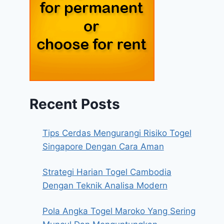
Recent Posts
Tips Cerdas Mengurangi Risiko Togel
Singapore Dengan Cara Aman
Strategi Harian Togel Cambodia
Dengan Teknik Analisa Modern
Pola Angka Togel Maroko Yang Sering