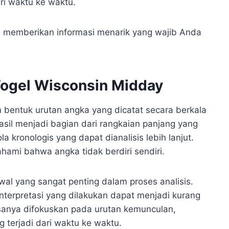
i waktu ke waktu.
 memberikan informasi menarik yang wajib Anda
ogel Wisconsin Midday
 bentuk urutan angka yang dicatat secara berkala
sil menjadi bagian dari rangkaian panjang yang
kronologis yang dapat dianalisis lebih lanjut.
hami bahwa angka tidak berdiri sendiri.
al yang sangat penting dalam proses analisis.
terpretasi yang dilakukan dapat menjadi kurang
asanya difokuskan pada urutan kemunculan,
 terjadi dari waktu ke waktu.