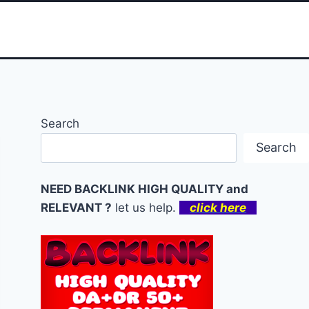
Search
Search
NEED BACKLINK HIGH QUALITY and
RELEVANT ?
let us help.
click here