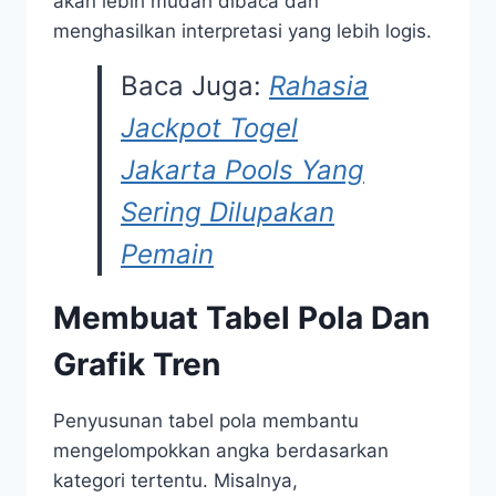
akan lebih mudah dibaca dan
menghasilkan interpretasi yang lebih logis.
Baca Juga:
Rahasia
Jackpot Togel
Jakarta Pools Yang
Sering Dilupakan
Pemain
Membuat Tabel Pola Dan
Grafik Tren
Penyusunan tabel pola membantu
mengelompokkan angka berdasarkan
kategori tertentu. Misalnya,