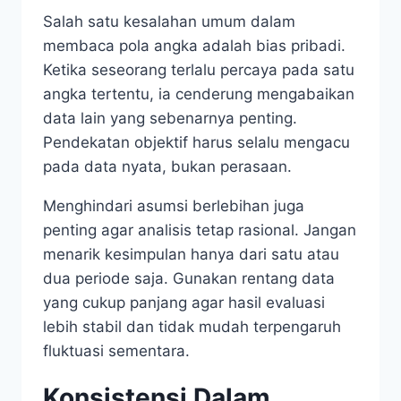
Salah satu kesalahan umum dalam
membaca pola angka adalah bias pribadi.
Ketika seseorang terlalu percaya pada satu
angka tertentu, ia cenderung mengabaikan
data lain yang sebenarnya penting.
Pendekatan objektif harus selalu mengacu
pada data nyata, bukan perasaan.
Menghindari asumsi berlebihan juga
penting agar analisis tetap rasional. Jangan
menarik kesimpulan hanya dari satu atau
dua periode saja. Gunakan rentang data
yang cukup panjang agar hasil evaluasi
lebih stabil dan tidak mudah terpengaruh
fluktuasi sementara.
Konsistensi Dalam