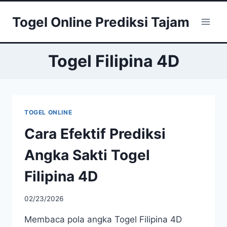
Skip
Togel Online Prediksi Tajam
to
content
Togel Filipina 4D
TOGEL ONLINE
Cara Efektif Prediksi
Angka Sakti Togel
Filipina 4D
02/23/2026
Membaca pola angka Togel Filipina 4D