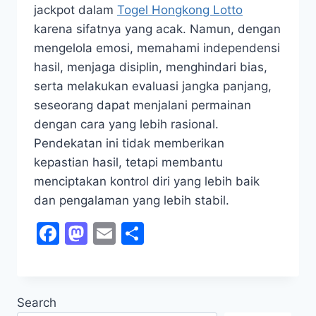
jackpot dalam
Togel Hongkong Lotto
karena sifatnya yang acak. Namun, dengan
mengelola emosi, memahami independensi
hasil, menjaga disiplin, menghindari bias,
serta melakukan evaluasi jangka panjang,
seseorang dapat menjalani permainan
dengan cara yang lebih rasional.
Pendekatan ini tidak memberikan
kepastian hasil, tetapi membantu
menciptakan kontrol diri yang lebih baik
dan pengalaman yang lebih stabil.
Facebook
Mastodon
Email
Share
Search