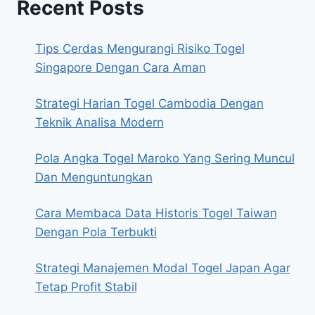
Recent Posts
Tips Cerdas Mengurangi Risiko Togel
Singapore Dengan Cara Aman
Strategi Harian Togel Cambodia Dengan
Teknik Analisa Modern
Pola Angka Togel Maroko Yang Sering Muncul
Dan Menguntungkan
Cara Membaca Data Historis Togel Taiwan
Dengan Pola Terbukti
Strategi Manajemen Modal Togel Japan Agar
Tetap Profit Stabil