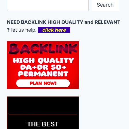
Search
NEED BACKLINK HIGH QUALITY and RELEVANT
?
let us help.
click here