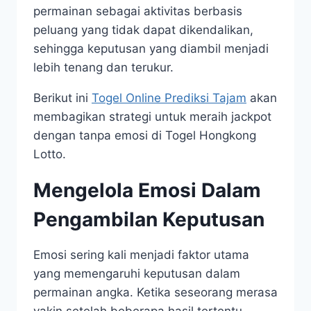
permainan sebagai aktivitas berbasis
peluang yang tidak dapat dikendalikan,
sehingga keputusan yang diambil menjadi
lebih tenang dan terukur.
Berikut ini
Togel Online Prediksi Tajam
akan
membagikan strategi untuk meraih jackpot
dengan tanpa emosi di Togel Hongkong
Lotto.
Mengelola Emosi Dalam
Pengambilan Keputusan
Emosi sering kali menjadi faktor utama
yang memengaruhi keputusan dalam
permainan angka. Ketika seseorang merasa