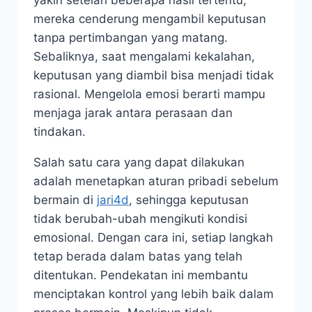
yakin setelah beberapa hasil tertentu,
mereka cenderung mengambil keputusan
tanpa pertimbangan yang matang.
Sebaliknya, saat mengalami kekalahan,
keputusan yang diambil bisa menjadi tidak
rasional. Mengelola emosi berarti mampu
menjaga jarak antara perasaan dan
tindakan.
Salah satu cara yang dapat dilakukan
adalah menetapkan aturan pribadi sebelum
bermain di
jari4d
, sehingga keputusan
tidak berubah-ubah mengikuti kondisi
emosional. Dengan cara ini, setiap langkah
tetap berada dalam batas yang telah
ditentukan. Pendekatan ini membantu
menciptakan kontrol yang lebih baik dalam