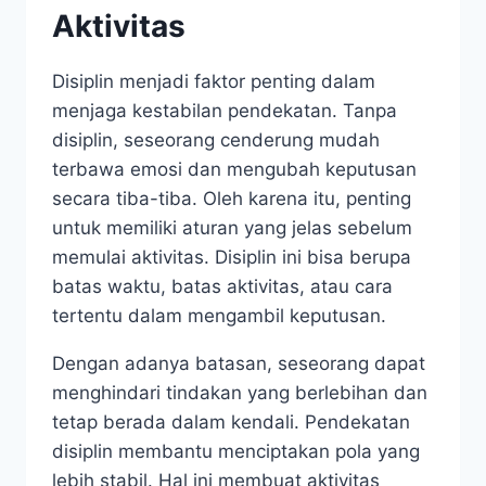
Aktivitas
Disiplin menjadi faktor penting dalam
menjaga kestabilan pendekatan. Tanpa
disiplin, seseorang cenderung mudah
terbawa emosi dan mengubah keputusan
secara tiba-tiba. Oleh karena itu, penting
untuk memiliki aturan yang jelas sebelum
memulai aktivitas. Disiplin ini bisa berupa
batas waktu, batas aktivitas, atau cara
tertentu dalam mengambil keputusan.
Dengan adanya batasan, seseorang dapat
menghindari tindakan yang berlebihan dan
tetap berada dalam kendali. Pendekatan
disiplin membantu menciptakan pola yang
lebih stabil. Hal ini membuat aktivitas