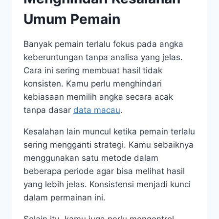
Umum Pemain
Banyak pemain terlalu fokus pada angka
keberuntungan tanpa analisa yang jelas.
Cara ini sering membuat hasil tidak
konsisten. Kamu perlu menghindari
kebiasaan memilih angka secara acak
tanpa dasar
data macau
.
Kesalahan lain muncul ketika pemain terlalu
sering mengganti strategi. Kamu sebaiknya
menggunakan satu metode dalam
beberapa periode agar bisa melihat hasil
yang lebih jelas. Konsistensi menjadi kunci
dalam permainan ini.