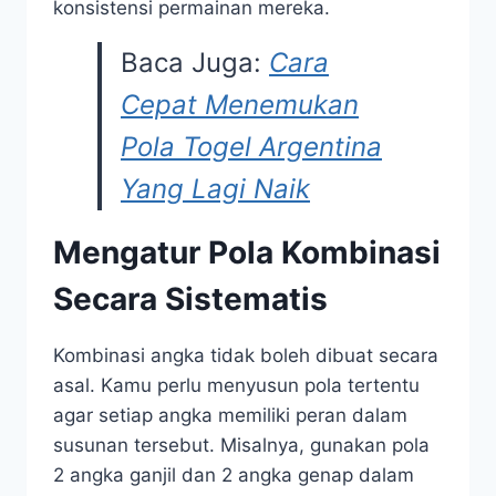
konsistensi permainan mereka.
Baca Juga:
Cara
Cepat Menemukan
Pola Togel Argentina
Yang Lagi Naik
Mengatur Pola Kombinasi
Secara Sistematis
Kombinasi angka tidak boleh dibuat secara
asal. Kamu perlu menyusun pola tertentu
agar setiap angka memiliki peran dalam
susunan tersebut. Misalnya, gunakan pola
2 angka ganjil dan 2 angka genap dalam