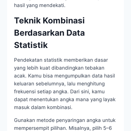
hasil yang mendekati.
Teknik Kombinasi
Berdasarkan Data
Statistik
Pendekatan statistik memberikan dasar
yang lebih kuat dibandingkan tebakan
acak. Kamu bisa mengumpulkan data hasil
keluaran sebelumnya, lalu menghitung
frekuensi setiap angka. Dari sini, kamu
dapat menentukan angka mana yang layak
masuk dalam kombinasi.
Gunakan metode penyaringan angka untuk
mempersempit pilihan. Misalnya, pilih 5–6