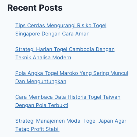
Recent Posts
Tips Cerdas Mengurangi Risiko Togel
Singapore Dengan Cara Aman
Strategi Harian Togel Cambodia Dengan
Teknik Analisa Modern
Pola Angka Togel Maroko Yang Sering Muncul
Dan Menguntungkan
Cara Membaca Data Historis Togel Taiwan
Dengan Pola Terbukti
Strategi Manajemen Modal Togel Japan Agar
Tetap Profit Stabil