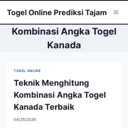
Skip
Togel Online Prediksi Tajam
to
content
Kombinasi Angka Togel
Kanada
TOGEL ONLINE
Teknik Menghitung
Kombinasi Angka Togel
Kanada Terbaik
04/25/2026