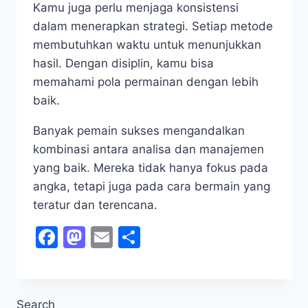
Kamu juga perlu menjaga konsistensi
dalam menerapkan strategi. Setiap metode
membutuhkan waktu untuk menunjukkan
hasil. Dengan disiplin, kamu bisa
memahami pola permainan dengan lebih
baik.
Banyak pemain sukses mengandalkan
kombinasi antara analisa dan manajemen
yang baik. Mereka tidak hanya fokus pada
angka, tetapi juga pada cara bermain yang
teratur dan terencana.
Facebook
Mastodon
Email
Share
Search