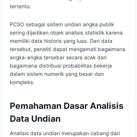
tertentu.
PCSO sebagai sistem undian angka publik
sering dijadikan objek analisis statistik karena
memiliki data historis yang luas. Dari data
tersebut, peneliti dapat mengamati bagaimana
angka-angka tersebar secara acak dan
bagaimana distribusi probabilitas bekerja
dalam sistem numerik yang besar dan
kompleks.
Pemahaman Dasar Analisis
Data Undian
Analisis data undian merupakan cabang dari