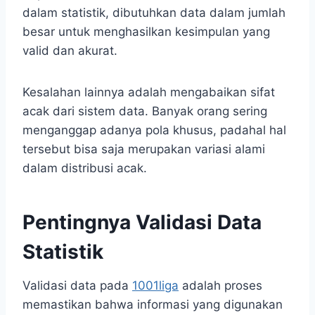
dalam statistik, dibutuhkan data dalam jumlah
besar untuk menghasilkan kesimpulan yang
valid dan akurat.
Kesalahan lainnya adalah mengabaikan sifat
acak dari sistem data. Banyak orang sering
menganggap adanya pola khusus, padahal hal
tersebut bisa saja merupakan variasi alami
dalam distribusi acak.
Pentingnya Validasi Data
Statistik
Validasi data
pada
1001liga
adalah proses
memastikan bahwa informasi yang digunakan