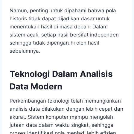
Namun, penting untuk dipahami bahwa pola
historis tidak dapat dijadikan dasar untuk
menentukan hasil di masa depan. Dalam
sistem acak, setiap hasil bersifat independen
sehingga tidak dipengaruhi oleh hasil
sebelumnya.
Teknologi Dalam Analisis
Data Modern
Perkembangan teknologi telah memungkinkan
analisis data dilakukan dengan lebih cepat dan
akurat. Sistem komputer mampu mengolah
jutaan data dalam waktu singkat, sehingga
proses identifikasi pola menjadi lebih efisien