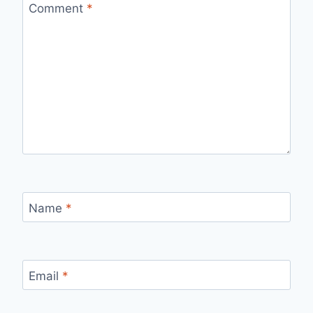
Comment
*
Name
*
Email
*