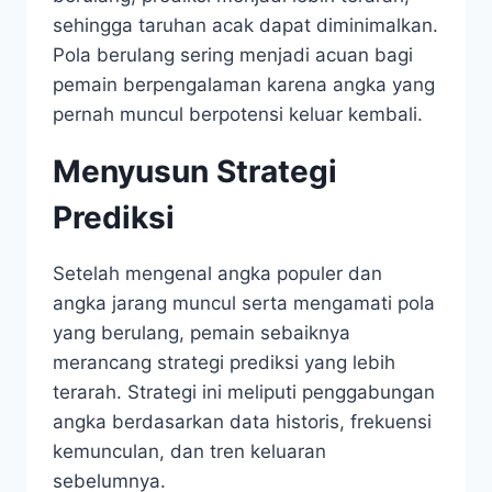
sehingga taruhan acak dapat diminimalkan.
Pola berulang sering menjadi acuan bagi
pemain berpengalaman karena angka yang
pernah muncul berpotensi keluar kembali.
Menyusun Strategi
Prediksi
Setelah mengenal angka populer dan
angka jarang muncul serta mengamati pola
yang berulang, pemain sebaiknya
merancang strategi prediksi yang lebih
terarah. Strategi ini meliputi penggabungan
angka berdasarkan data historis, frekuensi
kemunculan, dan tren keluaran
sebelumnya.