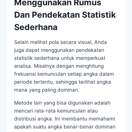
Menggunakan Rumus
Dan Pendekatan Statistik
Sederhana
Selain melihat pola secara visual, Anda
juga dapat menggunakan pendekatan
statistik sederhana untuk memperkuat
analisa. Misalnya dengan menghitung
frekuensi kemunculan setiap angka dalam
periode tertentu, sehingga terlihat angka
mana yang paling dominan.
Metode lain yang bisa digunakan adalah
mencari rata-rata kemunculan atau
distribusi angka. Ini membantu memahami
apakah suatu angka benar-benar dominan