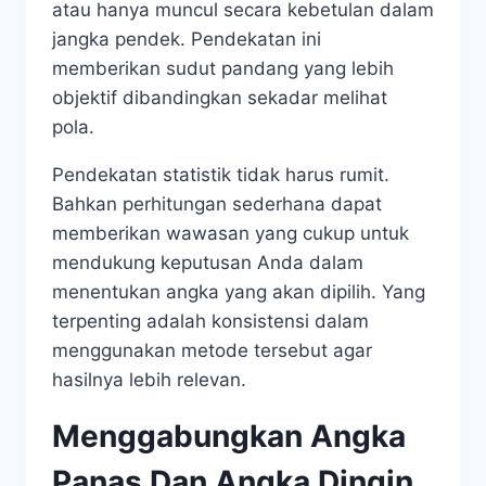
atau hanya muncul secara kebetulan dalam
jangka pendek. Pendekatan ini
memberikan sudut pandang yang lebih
objektif dibandingkan sekadar melihat
pola.
Pendekatan statistik tidak harus rumit.
Bahkan perhitungan sederhana dapat
memberikan wawasan yang cukup untuk
mendukung keputusan Anda dalam
menentukan angka yang akan dipilih. Yang
terpenting adalah konsistensi dalam
menggunakan metode tersebut agar
hasilnya lebih relevan.
Menggabungkan Angka
Panas Dan Angka Dingin