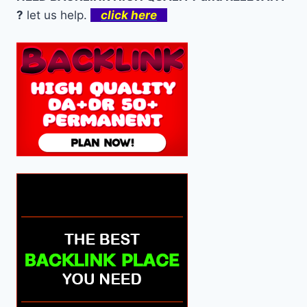
?
let us help.
click here