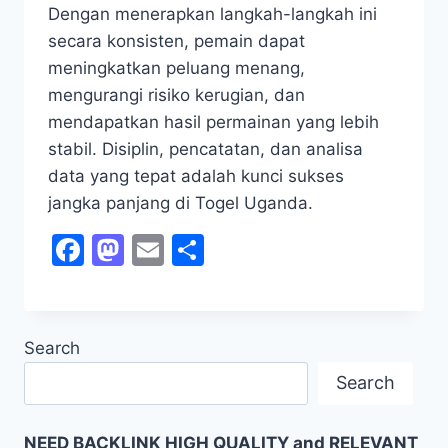
Dengan menerapkan langkah-langkah ini
secara konsisten, pemain dapat
meningkatkan peluang menang,
mengurangi risiko kerugian, dan
mendapatkan hasil permainan yang lebih
stabil. Disiplin, pencatatan, dan analisa
data yang tepat adalah kunci sukses
jangka panjang di Togel Uganda.
Facebook
Mastodon
Email
Share
Search
Search
NEED BACKLINK HIGH QUALITY and RELEVANT