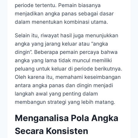
periode tertentu. Pemain biasanya
menjadikan angka panas sebagai dasar
dalam menentukan kombinasi utama.
Selain itu, riwayat hasil juga menunjukkan
angka yang jarang keluar atau “angka
dingin”. Beberapa pemain percaya bahwa
angka yang lama tidak muncul memiliki
peluang untuk keluar di periode berikutnya.
Oleh karena itu, memahami keseimbangan
antara angka panas dan dingin menjadi
langkah awal yang penting dalam
membangun strategi yang lebih matang.
Menganalisa Pola Angka
Secara Konsisten