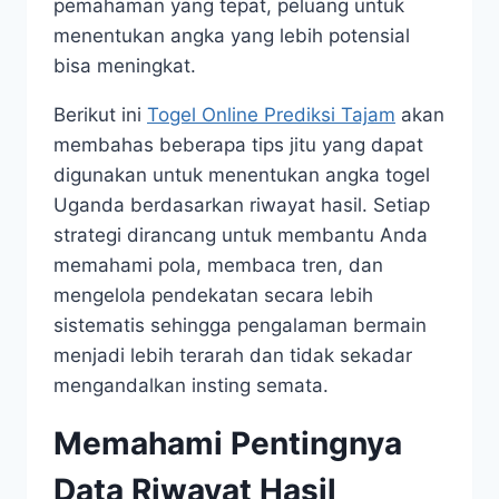
pemahaman yang tepat, peluang untuk
menentukan angka yang lebih potensial
bisa meningkat.
Berikut ini
Togel Online Prediksi Tajam
akan
membahas beberapa tips jitu yang dapat
digunakan untuk menentukan angka togel
Uganda berdasarkan riwayat hasil. Setiap
strategi dirancang untuk membantu Anda
memahami pola, membaca tren, dan
mengelola pendekatan secara lebih
sistematis sehingga pengalaman bermain
menjadi lebih terarah dan tidak sekadar
mengandalkan insting semata.
Memahami Pentingnya
Data Riwayat Hasil