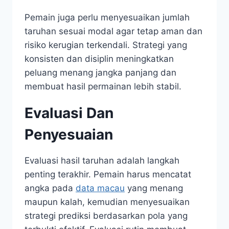
Pemain juga perlu menyesuaikan jumlah
taruhan sesuai modal agar tetap aman dan
risiko kerugian terkendali. Strategi yang
konsisten dan disiplin meningkatkan
peluang menang jangka panjang dan
membuat hasil permainan lebih stabil.
Evaluasi Dan
Penyesuaian
Evaluasi hasil taruhan adalah langkah
penting terakhir. Pemain harus mencatat
angka pada
data macau
yang menang
maupun kalah, kemudian menyesuaikan
strategi prediksi berdasarkan pola yang