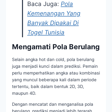
Baca Juga:
Pola
Kemenangan Yang
Banyak Dipakai Di
Togel Tunisia
Mengamati Pola Berulang
Selain angka hot dan cold, pola berulang
juga menjadi kunci dalam prediksi. Pemain
perlu memperhatikan angka atau kombinasi
yang muncul beberapa kali dalam periode
tertentu, baik dalam bentuk 2D, 3D,
maupun 4D.
Dengan mencatat dan menganalisa pola
berulang, prediksi menjadi lebih terarah,