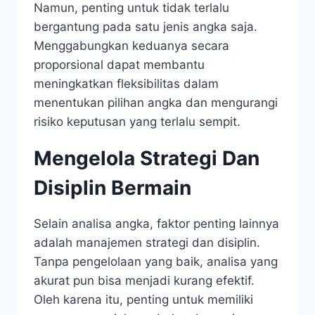
Namun, penting untuk tidak terlalu
bergantung pada satu jenis angka saja.
Menggabungkan keduanya secara
proporsional dapat membantu
meningkatkan fleksibilitas dalam
menentukan pilihan angka dan mengurangi
risiko keputusan yang terlalu sempit.
Mengelola Strategi Dan
Disiplin Bermain
Selain analisa angka, faktor penting lainnya
adalah manajemen strategi dan disiplin.
Tanpa pengelolaan yang baik, analisa yang
akurat pun bisa menjadi kurang efektif.
Oleh karena itu, penting untuk memiliki