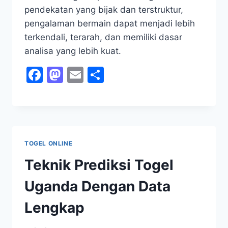
pendekatan yang bijak dan terstruktur,
pengalaman bermain dapat menjadi lebih
terkendali, terarah, dan memiliki dasar
analisa yang lebih kuat.
Facebook
Mastodon
Email
Share
TOGEL ONLINE
Teknik Prediksi Togel
Uganda Dengan Data
Lengkap