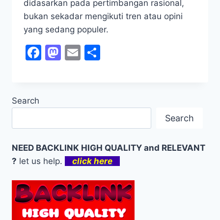
didasarkan pada pertimbangan rasional,
bukan sekadar mengikuti tren atau opini
yang sedang populer.
Facebook
Mastodon
Email
Share
Search
Search
NEED BACKLINK HIGH QUALITY and RELEVANT
?
let us help.
click here