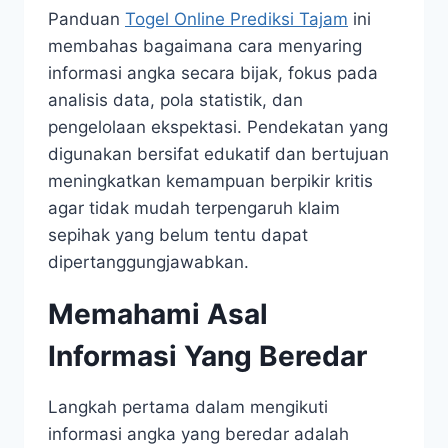
Panduan
Togel Online Prediksi Tajam
ini
membahas bagaimana cara menyaring
informasi angka secara bijak, fokus pada
analisis data, pola statistik, dan
pengelolaan ekspektasi. Pendekatan yang
digunakan bersifat edukatif dan bertujuan
meningkatkan kemampuan berpikir kritis
agar tidak mudah terpengaruh klaim
sepihak yang belum tentu dapat
dipertanggungjawabkan.
Memahami Asal
Informasi Yang Beredar
Langkah pertama dalam mengikuti
informasi angka yang beredar adalah