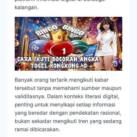
kalangan.
Banyak orang tertarik mengikuti kabar
tersebut tanpa memahami sumber maupun
validitasnya. Dalam konteks literasi digital,
penting untuk menyikapi setiap informasi
yang beredar dengan pendekatan rasional,
bukan sekadar mengikuti tren yang sedang
ramai dibicarakan.