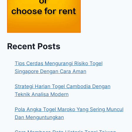
Recent Posts
Tips Cerdas Mengurangi Risiko Togel
Singapore Dengan Cara Aman
Strategi Harian Togel Cambodia Dengan
Teknik Analisa Modern
Pola Angka Togel Maroko Yang Sering Muncul
Dan Menguntungkan