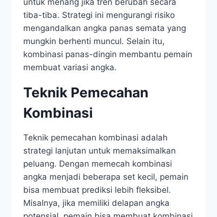
untuk menang jika tren berubah secara
tiba-tiba. Strategi ini mengurangi risiko
mengandalkan angka panas semata yang
mungkin berhenti muncul. Selain itu,
kombinasi panas-dingin membantu pemain
membuat variasi angka.
Teknik Pemecahan
Kombinasi
Teknik pemecahan kombinasi adalah
strategi lanjutan untuk memaksimalkan
peluang. Dengan memecah kombinasi
angka menjadi beberapa set kecil, pemain
bisa membuat prediksi lebih fleksibel.
Misalnya, jika memiliki delapan angka
potensial, pemain bisa membuat kombinasi