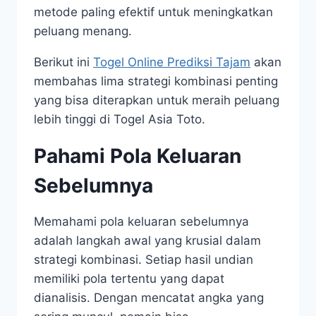
metode paling efektif untuk meningkatkan
peluang menang.
Berikut ini
Togel Online Prediksi Tajam
akan
membahas lima strategi kombinasi penting
yang bisa diterapkan untuk meraih peluang
lebih tinggi di Togel Asia Toto.
Pahami Pola Keluaran
Sebelumnya
Memahami pola keluaran sebelumnya
adalah langkah awal yang krusial dalam
strategi kombinasi. Setiap hasil undian
memiliki pola tertentu yang dapat
dianalisis. Dengan mencatat angka yang