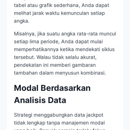
tabel atau grafik sederhana, Anda dapat
melihat jarak waktu kemunculan setiap
angka.
Misalnya, jika suatu angka rata-rata muncul
setiap lima periode, Anda dapat mulai
memperhatikannya ketika mendekati siklus
tersebut. Walau tidak selalu akurat,
pendekatan ini memberi gambaran
tambahan dalam menyusun kombinasi.
Modal Berdasarkan
Analisis Data
Strategi menggabungkan data jackpot
tidak lengkap tanpa manajemen modal