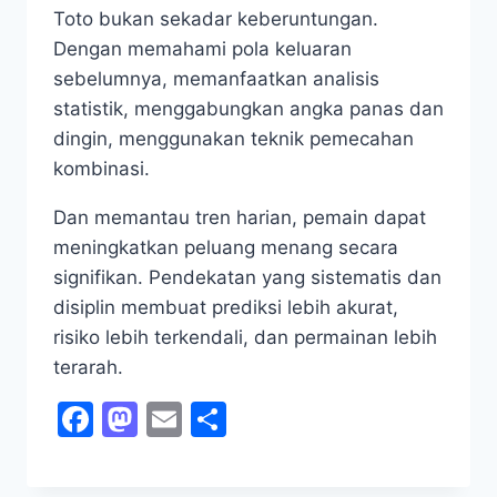
Toto bukan sekadar keberuntungan.
Dengan memahami pola keluaran
sebelumnya, memanfaatkan analisis
statistik, menggabungkan angka panas dan
dingin, menggunakan teknik pemecahan
kombinasi.
Dan memantau tren harian, pemain dapat
meningkatkan peluang menang secara
signifikan. Pendekatan yang sistematis dan
disiplin membuat prediksi lebih akurat,
risiko lebih terkendali, dan permainan lebih
terarah.
Facebook
Mastodon
Email
Share