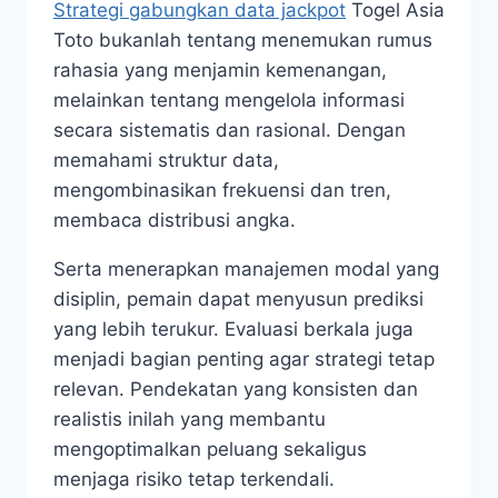
Strategi gabungkan data jackpot
Togel Asia
Toto bukanlah tentang menemukan rumus
rahasia yang menjamin kemenangan,
melainkan tentang mengelola informasi
secara sistematis dan rasional. Dengan
memahami struktur data,
mengombinasikan frekuensi dan tren,
membaca distribusi angka.
Serta menerapkan manajemen modal yang
disiplin, pemain dapat menyusun prediksi
yang lebih terukur. Evaluasi berkala juga
menjadi bagian penting agar strategi tetap
relevan. Pendekatan yang konsisten dan
realistis inilah yang membantu
mengoptimalkan peluang sekaligus
menjaga risiko tetap terkendali.