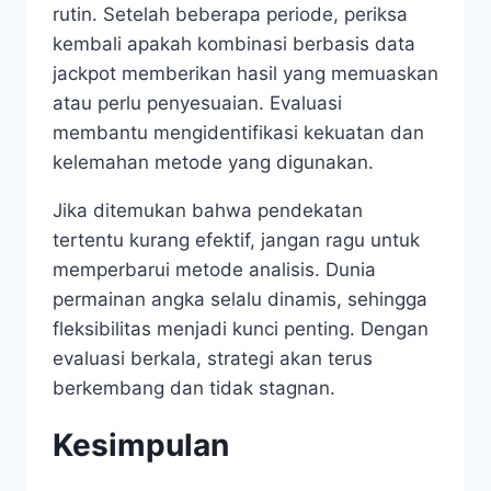
rutin. Setelah beberapa periode, periksa
kembali apakah kombinasi berbasis data
jackpot memberikan hasil yang memuaskan
atau perlu penyesuaian. Evaluasi
membantu mengidentifikasi kekuatan dan
kelemahan metode yang digunakan.
Jika ditemukan bahwa pendekatan
tertentu kurang efektif, jangan ragu untuk
memperbarui metode analisis. Dunia
permainan angka selalu dinamis, sehingga
fleksibilitas menjadi kunci penting. Dengan
evaluasi berkala, strategi akan terus
berkembang dan tidak stagnan.
Kesimpulan