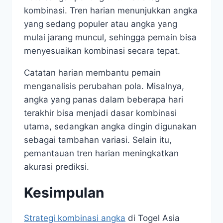
kombinasi. Tren harian menunjukkan angka
yang sedang populer atau angka yang
mulai jarang muncul, sehingga pemain bisa
menyesuaikan kombinasi secara tepat.
Catatan harian membantu pemain
menganalisis perubahan pola. Misalnya,
angka yang panas dalam beberapa hari
terakhir bisa menjadi dasar kombinasi
utama, sedangkan angka dingin digunakan
sebagai tambahan variasi. Selain itu,
pemantauan tren harian meningkatkan
akurasi prediksi.
Kesimpulan
Strategi kombinasi angka
di Togel Asia