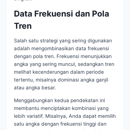
Data Frekuensi dan Pola
Tren
Salah satu strategi yang sering digunakan
adalah mengombinasikan data frekuensi
dengan pola tren. Frekuensi menunjukkan
angka yang sering muncul, sedangkan tren
melihat kecenderungan dalam periode
tertentu, misalnya dominasi angka ganjil
atau angka besar.
Menggabungkan kedua pendekatan ini
membantu menciptakan kombinasi yang
lebih variatif. Misalnya, Anda dapat memilih
satu angka dengan frekuensi tinggi dan