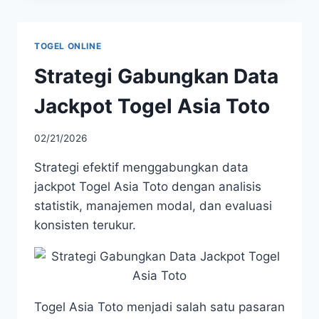
TOGEL ONLINE
Strategi Gabungkan Data
Jackpot Togel Asia Toto
02/21/2026
Strategi efektif menggabungkan data
jackpot Togel Asia Toto dengan analisis
statistik, manajemen modal, dan evaluasi
konsisten terukur.
Togel Asia Toto menjadi salah satu pasaran