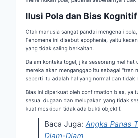
Ilusi Pola dan Bias Kognitif
Otak manusia sangat pandai mengenali pola,
Fenomena ini disebut apophenia, yaitu kece
yang tidak saling berkaitan.
Dalam konteks togel, jika seseorang melihat 
mereka akan menganggap itu sebagai “tren n
seperti itu adalah hal yang normal dan tidak
Bias ini diperkuat oleh confirmation bias, y
sesuai dugaan dan melupakan yang tidak ses
kuat meskipun tidak ada bukti objektif.
Baca Juga:
Angka Panas T
Diam-Diam