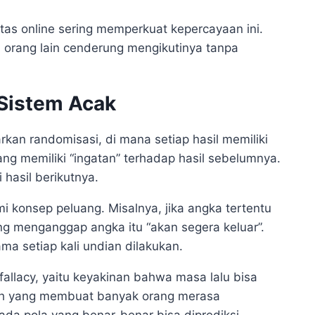
nitas online sering memperkuat kepercayaan ini.
, orang lain cenderung mengikutinya tanpa
 Sistem Acak
kan randomisasi, di mana setiap hasil memiliki
g memiliki “ingatan” terhadap hasil sebelumnya.
hasil berikutnya.
 konsep peluang. Misalnya, jika angka tertentu
g menganggap angka itu “akan segera keluar”.
ama setiap kali undian dilakukan.
allacy, yaitu keyakinan bahwa masa lalu bisa
lah yang membuat banyak orang merasa
da pola yang benar-benar bisa diprediksi.