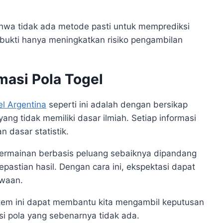
hwa tidak ada metode pasti untuk memprediksi
rbukti hanya meningkatkan risiko pengambilan
masi Pola Togel
l Argentina
seperti ini adalah dengan bersikap
ang tidak memiliki dasar ilmiah. Setiap informasi
 dasar statistik.
permainan berbasis peluang sebaiknya dipandang
pastian hasil. Dengan cara ini, ekspektasi dapat
ewaan.
stem ini dapat membantu kita mengambil keputusan
usi pola yang sebenarnya tidak ada.