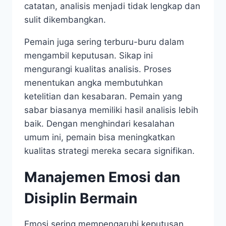
catatan, analisis menjadi tidak lengkap dan
sulit dikembangkan.
Pemain juga sering terburu-buru dalam
mengambil keputusan. Sikap ini
mengurangi kualitas analisis. Proses
menentukan angka membutuhkan
ketelitian dan kesabaran. Pemain yang
sabar biasanya memiliki hasil analisis lebih
baik. Dengan menghindari kesalahan
umum ini, pemain bisa meningkatkan
kualitas strategi mereka secara signifikan.
Manajemen Emosi dan
Disiplin Bermain
Emosi sering mempengaruhi keputusan