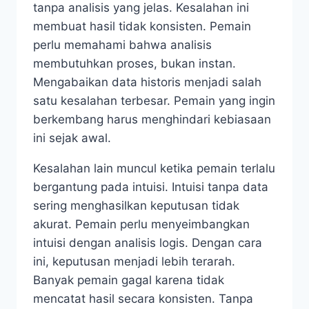
tanpa analisis yang jelas. Kesalahan ini
membuat hasil tidak konsisten. Pemain
perlu memahami bahwa analisis
membutuhkan proses, bukan instan.
Mengabaikan data historis menjadi salah
satu kesalahan terbesar. Pemain yang ingin
berkembang harus menghindari kebiasaan
ini sejak awal.
Kesalahan lain muncul ketika pemain terlalu
bergantung pada intuisi. Intuisi tanpa data
sering menghasilkan keputusan tidak
akurat. Pemain perlu menyeimbangkan
intuisi dengan analisis logis. Dengan cara
ini, keputusan menjadi lebih terarah.
Banyak pemain gagal karena tidak
mencatat hasil secara konsisten. Tanpa