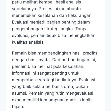
perlu melihat kembali hasil analisis
sebelumnya. Proses ini membantu
menemukan kesalahan dan kekurangan.
Evaluasi menjadi bagian penting dalam
pengembangan strategi angka. Tanpa
evaluasi, pemain tidak bisa meningkatkan
kualitas analisis.
Pemain bisa membandingkan hasil prediksi
dengan hasil nyata. Dari perbandingan ini,
pemain bisa melihat pola kesalahan.
Informasi ini sangat penting untuk
memperbaiki strategi berikutnya. Evaluasi
yang baik selalu berbasis data, bukan
asumsi. Pemain yang rutin mengevaluasi
akan memiliki kemampuan analisis lebih
tajam.