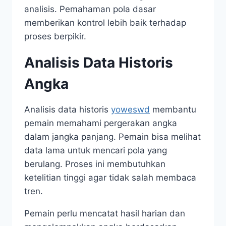
analisis. Pemahaman pola dasar
memberikan kontrol lebih baik terhadap
proses berpikir.
Analisis Data Historis
Angka
Analisis data historis
yoweswd
membantu
pemain memahami pergerakan angka
dalam jangka panjang. Pemain bisa melihat
data lama untuk mencari pola yang
berulang. Proses ini membutuhkan
ketelitian tinggi agar tidak salah membaca
tren.
Pemain perlu mencatat hasil harian dan