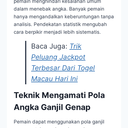
pemain menghindari kesalahan umum
dalam menebak angka. Banyak pemain
hanya mengandalkan keberuntungan tanpa
analisis. Pendekatan statistik mengubah
cara berpikir menjadi lebih sistematis.
Baca Juga:
Trik
Peluang Jackpot
Terbesar Dari Togel
Macau Hari Ini
Teknik Mengamati Pola
Angka Ganjil Genap
Pemain dapat menggunakan pola ganjil