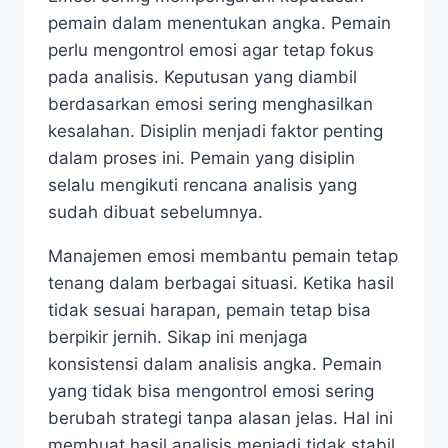
pemain dalam menentukan angka. Pemain
perlu mengontrol emosi agar tetap fokus
pada analisis. Keputusan yang diambil
berdasarkan emosi sering menghasilkan
kesalahan. Disiplin menjadi faktor penting
dalam proses ini. Pemain yang disiplin
selalu mengikuti rencana analisis yang
sudah dibuat sebelumnya.
Manajemen emosi membantu pemain tetap
tenang dalam berbagai situasi. Ketika hasil
tidak sesuai harapan, pemain tetap bisa
berpikir jernih. Sikap ini menjaga
konsistensi dalam analisis angka. Pemain
yang tidak bisa mengontrol emosi sering
berubah strategi tanpa alasan jelas. Hal ini
membuat hasil analisis menjadi tidak stabil.