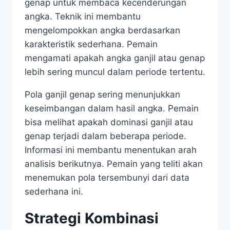
genap untuk membaca kecenderungan
angka. Teknik ini membantu
mengelompokkan angka berdasarkan
karakteristik sederhana. Pemain
mengamati apakah angka ganjil atau genap
lebih sering muncul dalam periode tertentu.
Pola ganjil genap sering menunjukkan
keseimbangan dalam hasil angka. Pemain
bisa melihat apakah dominasi ganjil atau
genap terjadi dalam beberapa periode.
Informasi ini membantu menentukan arah
analisis berikutnya. Pemain yang teliti akan
menemukan pola tersembunyi dari data
sederhana ini.
Strategi Kombinasi