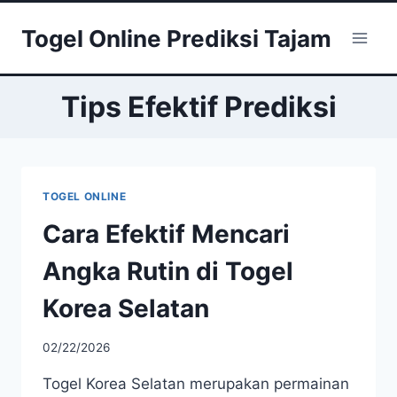
Skip
Togel Online Prediksi Tajam
to
content
Tips Efektif Prediksi
TOGEL ONLINE
Cara Efektif Mencari
Angka Rutin di Togel
Korea Selatan
02/22/2026
Togel Korea Selatan merupakan permainan