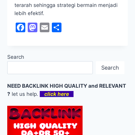
terarah sehingga strategi bermain menjadi
lebih efektif.
Facebook
Mastodon
Email
Share
Search
Search
NEED BACKLINK HIGH QUALITY and RELEVANT
?
let us help.
click here