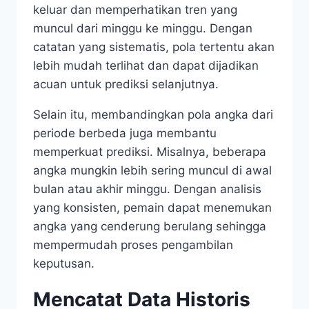
keluar dan memperhatikan tren yang
muncul dari minggu ke minggu. Dengan
catatan yang sistematis, pola tertentu akan
lebih mudah terlihat dan dapat dijadikan
acuan untuk prediksi selanjutnya.
Selain itu, membandingkan pola angka dari
periode berbeda juga membantu
memperkuat prediksi. Misalnya, beberapa
angka mungkin lebih sering muncul di awal
bulan atau akhir minggu. Dengan analisis
yang konsisten, pemain dapat menemukan
angka yang cenderung berulang sehingga
mempermudah proses pengambilan
keputusan.
Mencatat Data Historis