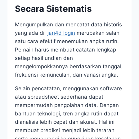
Secara Sistematis
Mengumpulkan dan mencatat data historis
yang ada di
jari4d login
merupakan salah
satu cara efektif menemukan angka rutin.
Pemain harus membuat catatan lengkap
setiap hasil undian dan
mengelompokkannya berdasarkan tanggal,
frekuensi kemunculan, dan variasi angka.
Selain pencatatan, menggunakan software
atau spreadsheet sederhana dapat
mempermudah pengolahan data. Dengan
bantuan teknologi, tren angka rutin dapat
dianalisis lebih cepat dan akurat. Hal ini
membuat prediksi menjadi lebih terarah
serta mengurangi kemungkinan kesalahan