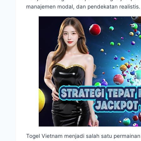
manajemen modal, dan pendekatan realistis.
Togel Vietnam menjadi salah satu permaina