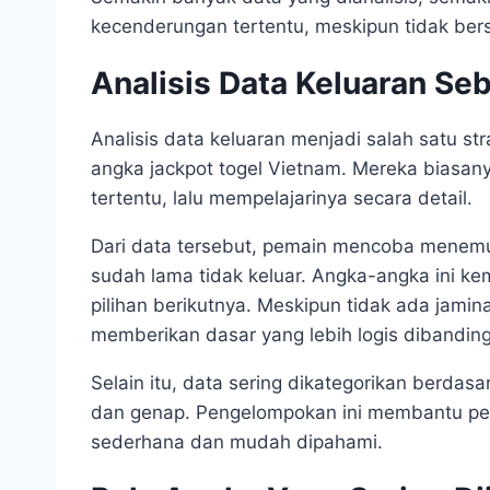
kecenderungan tertentu, meskipun tidak bers
Analisis Data Keluaran Seb
Analisis data keluaran menjadi salah satu s
angka jackpot togel Vietnam. Mereka biasan
tertentu, lalu mempelajarinya secara detail.
Dari data tersebut, pemain mencoba menemu
sudah lama tidak keluar. Angka-angka ini k
pilihan berikutnya. Meskipun tidak ada jamin
memberikan dasar yang lebih logis dibandi
Selain itu, data sering dikategorikan berdasa
dan genap. Pengelompokan ini membantu pema
sederhana dan mudah dipahami.