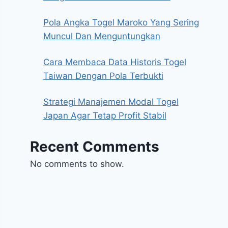
Pola Angka Togel Maroko Yang Sering
Muncul Dan Menguntungkan
Cara Membaca Data Historis Togel
Taiwan Dengan Pola Terbukti
Strategi Manajemen Modal Togel
Japan Agar Tetap Profit Stabil
Recent Comments
No comments to show.