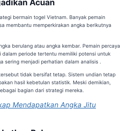
jadikan Acuan
rategi bermain togel Vietnam. Banyak pemain
sa membantu memperkirakan angka berikutnya
 angka berulang atau angka kembar. Pemain percaya
 dalam periode tertentu memiliki potensi untuk
ga sering menjadi perhatian dalam analisis .
rsebut tidak bersifat tetap. Sistem undian tetap
akan hasil kebetulan statistik. Meski demikian,
bagai bagian dari strategi mereka.
kap Mendapatkan Angka Jitu