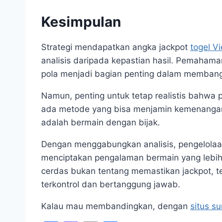
Kesimpulan
Strategi mendapatkan angka jackpot
togel V
analisis daripada kepastian hasil. Pemahama
pola menjadi bagian penting dalam membangu
Namun, penting untuk tetap realistis bahwa 
ada metode yang bisa menjamin kemenangan 
adalah bermain dengan bijak.
Dengan menggabungkan analisis, pengelolaa
menciptakan pengalaman bermain yang lebih t
cerdas bukan tentang memastikan jackpot, t
terkontrol dan bertanggung jawab.
Kalau mau membandingkan, dengan
situs s