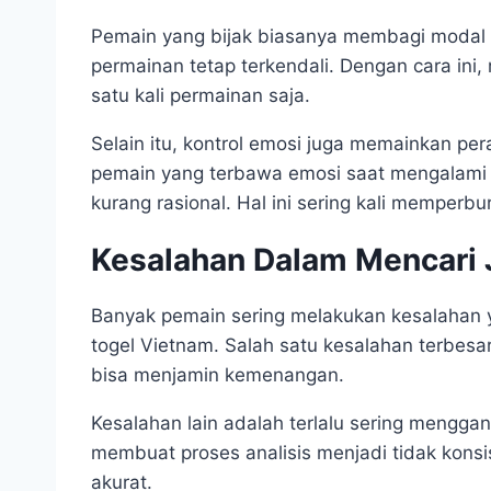
Pemain yang bijak biasanya membagi modal 
permainan tetap terkendali. Dengan cara ini
satu kali permainan saja.
Selain itu, kontrol emosi juga memainkan pe
pemain yang terbawa emosi saat mengalami
kurang rasional. Hal ini sering kali memperb
Kesalahan Dalam Mencari 
Banyak pemain sering melakukan kesalahan 
togel Vietnam. Salah satu kesalahan terbes
bisa menjamin kemenangan.
Kesalahan lain adalah terlalu sering mengganti
membuat proses analisis menjadi tidak konsi
akurat.