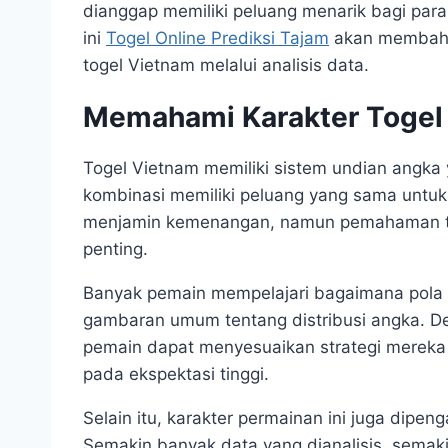
dianggap memiliki peluang menarik bagi para
ini
Togel Online Prediksi Tajam
akan membahas
togel Vietnam melalui analisis data.
Memahami Karakter Togel
Togel Vietnam memiliki sistem undian angka 
kombinasi memiliki peluang yang sama untuk
menjamin kemenangan, namun pemahaman ter
penting.
Banyak pemain mempelajari bagaimana pola
gambaran umum tentang distribusi angka. 
pemain dapat menyesuaikan strategi mereka ag
pada ekspektasi tinggi.
Selain itu, karakter permainan ini juga dipen
Semakin banyak data yang dianalisis, sema