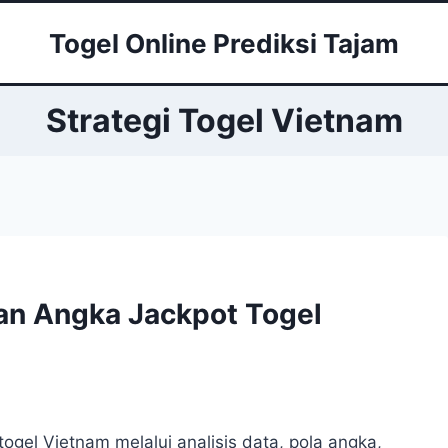
Togel Online Prediksi Tajam
Strategi Togel Vietnam
an Angka Jackpot Togel
togel Vietnam melalui analisis data, pola angka,